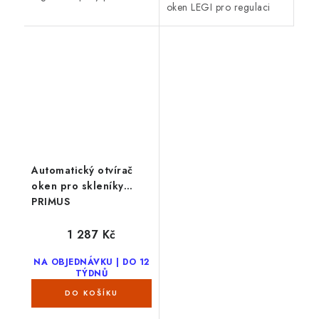
oken LEGI pro regulaci
zahradní skleníky.
teploty ve vašem
zahradním skleníku.
Otvírač je kompatibilní s
většinou hranatých i...
Automatický otvírač
oken pro skleníky
PRIMUS
1 287 Kč
NA OBJEDNÁVKU | DO 12
TÝDNŮ