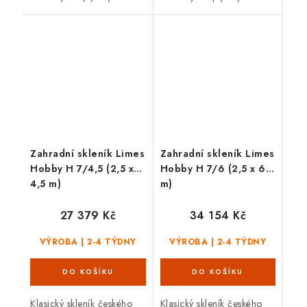
sklem tloušťky 4 mm,
sklem tloušťky 4 mm,
posuvnými dveřmi,
posuvnými dveřmi a
3 střešními a 1 čelním
střešním i čelním oknem v
oknem v základním...
základním balením....
Zahradní skleník Limes
Zahradní skleník Limes
Hobby H 7/4,5 (2,5 x
Hobby H 7/6 (2,5 x 6
4,5 m)
m)
27 379 Kč
34 154 Kč
VÝROBA | 2-4 TÝDNY
VÝROBA | 2-4 TÝDNY
Klasický skleník českého
Klasický skleník českého