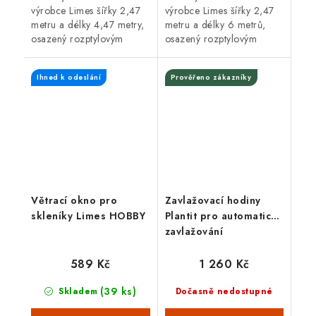
výrobce Limes šířky 2,47
výrobce Limes šířky 2,47
metru a délky 4,47 metry,
metru a délky 6 metrů,
osazený rozptylovým
osazený rozptylovým
sklem tloušťky 4 mm,
sklem tloušťky 4 mm,
posuvnými dveřmi,
posuvnými
Ihned k odeslání
Prověřeno zákazníky
2 střešními a 1 čelním
dveřmi, 3 střešními a 1
oknem v základním...
čelním oknem v...
Větrací okno pro
Zavlažovací hodiny
skleníky Limes HOBBY
Plantit pro automatické
zavlažování
589 Kč
1 260 Kč
(39 ks)
Skladem
Dočasně nedostupné