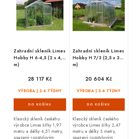
oknem v...
čelním oknem v
základním...
Zahradní skleník Limes
Zahradní skleník Limes
Hobby H 6-4,5 (2 x 4,5
Hobby H 7/3 (2,5 x 3
m)
m)
28 117 Kč
20 604 Kč
VÝROBA | 2-4 TÝDNY
VÝROBA | 2-4 TÝDNY
Klasický skleník českého
Klasický skleník českého
výrobce Limes šířky 1,97
výrobce Limes šířky 2,47
metru a délky 4,51 metry,
metru a délky 3 metry,
osazený rozptylovým
osazený rozptylovým