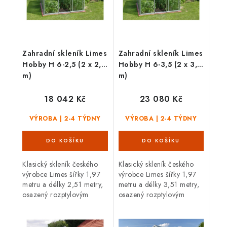
Zahradní skleník Limes
Zahradní skleník Limes
Hobby H 6-2,5 (2 x 2,5
Hobby H 6-3,5 (2 x 3,5
m)
m)
18 042 Kč
23 080 Kč
VÝROBA | 2-4 TÝDNY
VÝROBA | 2-4 TÝDNY
Klasický skleník českého
Klasický skleník českého
výrobce Limes šířky 1,97
výrobce Limes šířky 1,97
metru a délky 2,51 metry,
metru a délky 3,51 metry,
osazený rozptylovým
osazený rozptylovým
sklem tloušťky 4 mm,
sklem tloušťky 4 mm,
posuvnými dveřmi,
posuvnými
1 střešními a 1 čelním
dveřmi, 2 střešními a 1