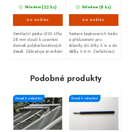
(22 ks)
(8 ks)
Skladem
Skladem
Ventilační páska LEGI šířky
Sestava kapkovacích hadic
38 mm slouží k uzavření
a příslušenství pro
dutinek polykarbonátových
skleníky do šířky 3 m a do
desek. Zabraňuje pronikání
délky 3-4 m. Zavlažovací
vlhkosti, prachu, mechu,
hadice rozvádí přesné
hmyzu a řasám.
množství vody do každého
Zdvojnásobuje životnost...
odkapávacího...
Podobné produkty
Ihned k odeslání
Ihned k odeslání