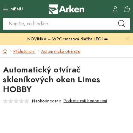
Přejít
na
obsah
Skleníky
NOVINKA – WPC terasová dlažba LEGI ➡️
Zahradní přístřešky
Domů
Příslušenství
Automatické otvírače
Zahradní nábytek
Automatický otvírač
Grily a ohniště
skleníkových oken Limes
HOBBY
Vytápění
Podrobnosti hodnocení
Neohodnoceno
Kontakty