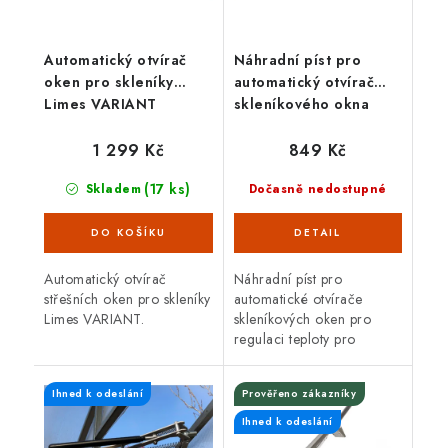
Automatický otvírač
Náhradní píst pro
oken pro skleníky
automatický otvírač
Limes VARIANT
skleníkového okna
Limes
1 299 Kč
849 Kč
(17 ks)
Skladem
Dočasně nedostupné
Automatický otvírač
Náhradní píst pro
střešních oken pro skleníky
automatické otvírače
Limes VARIANT.
skleníkových oken pro
regulaci teploty pro
zahradní skleníky. Píst je
určen pro otvírače Limes
Ihned k odeslání
Prověřeno zákazníky
typu POV (skleníky Variant
a Primus) a...
Ihned k odeslání