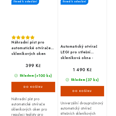
Ihned k odeslání
Ihned k odeslání
většinou hranatých i
zahradních
obloukových...
polykarbonátových...
Náhradní píst pro
Automatický otvírač
automatické otvírače
LEGI pro střešní
skleníkových oken
skleníková okna -
LEGI
dvoupružinový
399 Kč
1 490 Kč
(>100 ks)
Skladem
(37 ks)
Skladem
Náhradní píst pro
Univerzální dvoupružinový
automatické otvírače
automatický otvírač
skleníkových oken pro
střešních skleníkových
regulaci teploty pro