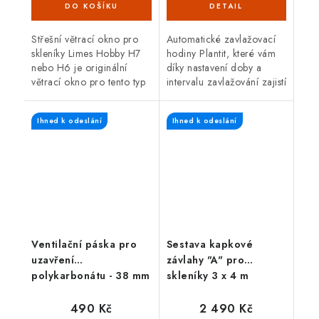
Střešní větrací okno pro
Automatické zavlažovací
skleníky Limes Hobby H7
hodiny Plantit, které vám
nebo H6 je originální
díky nastavení doby a
větrací okno pro tento typ
intervalu zavlažování zajistí
skleníků.
tu nejlepší závlahu pro váš
skleník. Hodiny lze připojit
Ihned k odeslání
Ihned k odeslání
jak na vodovodní...
Ventilační páska pro
Sestava kapkové
uzavření
závlahy "A" pro
polykarbonátu - 38 mm
skleníky 3 x 4 m
490 Kč
2 490 Kč