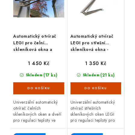
Automatický otvírač
Automatický otvírač
LEGI pro čelní
LEGI pro střešní
skleníková okna a
skleníková okna -
dveře - univerzální
univerzální
1 450 Kč
1 350 Kč
(17 ks)
(21 ks)
Skladem
Skladem
Univerzální automatický
Univerzální automatický
otvírač čelních
otvírač střešních
skleníkových oken a dveří
skleníkových oken LEGI
pro regulaci teploty ve
pro regulaci teploty pro
vašem zahradním skleníku.
zahradní skleníky. Otvírač
Otvírač je kompatibilní s
je kompatibilní pro většinu