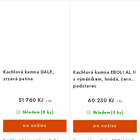
architekturou. Kamna
vzduchu, variabilní horní/dolní
Haas+Sohn ČIČMANY s...
vývod...
Kachlová kamna DALE,
Kachlová kamna EBOLI AL II
zrzavá patina
s výměníkem, hnědá, černý
podstavec
51 760 Kč
60 230 Kč
/ ks
/ ks
(8 ks)
(5 ks)
Skladem
Skladem