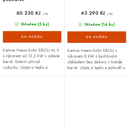
60 230 Kč
43 290 Kč
/ ks
/ ks
(5 ks)
(14 ks)
Skladem
Skladem
Kamna Haas+Sohn EBOLI AL II
Kamna Haas+Sohn EBOLI s
s výkonem až 12,2 kW v zelené
výkonem 8 kW s kachlovým
barvě. Externí přívod
obkladem bez dekoru v hnědé
vzduchu. Užijte si teplo a
barvě. Užijte si teplo a pohodlí s
pohodlí s kamny EBOLI, kde
kamny EBOLI, kde tradice
tradice potkává modernost.
potkává modernost.