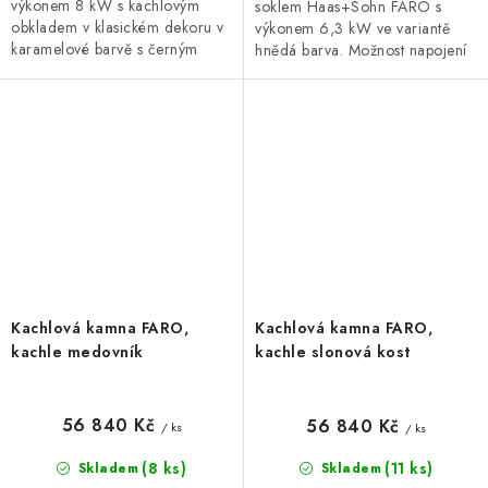
výkonem 8 kW s kachlovým
soklem Haas+Sohn FARO s
obkladem v klasickém dekoru v
výkonem 6,3 kW ve variantě
karamelové barvě s černým
hnědá barva. Možnost napojení
soklem.
na externí přívod vzduchu,
variabilní horní nebo zadní
vývod...
Kachlová kamna FARO,
Kachlová kamna FARO,
kachle medovník
kachle slonová kost
56 840 Kč
56 840 Kč
/ ks
/ ks
(8 ks)
(11 ks)
Skladem
Skladem