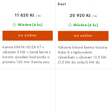
kost
11 620 Kč
20 920 Kč
/ ks
/ ks
(4 ks)
(6 ks)
Skladem
Skladem
Kamna KRATKI KOZA K7 s
Výkonná krbová kamna Victoria
výkonem 5 kW v černé barvě s
Rubin B s teplovodním
horním vývodem kouřovodu o
výměníkem s výkonem 13,5 kW
průměru 130 mm. Kamna jsou
(7,5 kW do vody/6 kW do
skvělou volbou pro všechny,
vzduchu). Tato kamna vám díky
kteří chtějí spojit tradiční
větším skleněným dvířkům a
vzhled,...
luxusnímu...