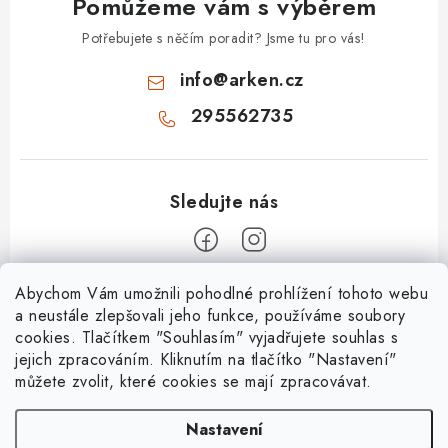
Pomůžeme vám s výběrem
Potřebujete s něčím poradit? Jsme tu pro vás!
info
@
arken.cz
295562735
Z
Abychom Vám umožnili pohodlné prohlížení tohoto webu
a neustále zlepšovali jeho funkce, používáme soubory
á
cookies. Tlačítkem "Souhlasím" vyjadřujete souhlas s
O Arken
p
jejich zpracováním. Kliknutím na tlačítko "Nastavení"
a
můžete zvolit, které cookies se mají zpracovávat.
O nás
Vše o nákupu
t
Kontakty
Nastavení
í
Nejčastější dotazy
Platební metody