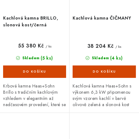
Kachlová kamna BRILLO,
Kachlová kamna ČIČMANY
slonová kost/černá
55 380 Kč
38 204 Kč
/ ks
/ ks
(5 ks)
(4 ks)
Skladem
Skladem
Krbová kamna Haas+Sohn
Kachlová kamna Haas+Sohn s
Brillo s tradičním kachlovým
výkonem 6,3 kW připomenou
vzhledem v elegantním až
svým vzorem kachlí v barvě
nadčasovém provedení, které se
olivově zelená a slonová kost
hodí do moderních, ale i
stará kachlová kamna z chalup.
venkovských domů. Díky výkonu
Výška - 96 cm, šířka - 62 cm,...
3,5–6,7 kW...