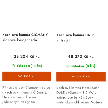
Kachlová kamna ČIČMANY,
Kachlová kamna DALE,
slonová kost/hnědá
antracit
38 204 Kč
48 370 Kč
/ ks
/ ks
(13 ks)
(8 ks)
Skladem
Skladem
Přineste si domů kousek tradice
Kachlová kamna Haas+Sohn
s kachlovými kamny Čičmany,
DALE s výkonem 8,2 kW v
která vás okouzlí svým
antracitové barvě s šedým
jedinečným designem
metalickým obkladem. Možnost
inspirovaným typickou
napojení na externí přívod