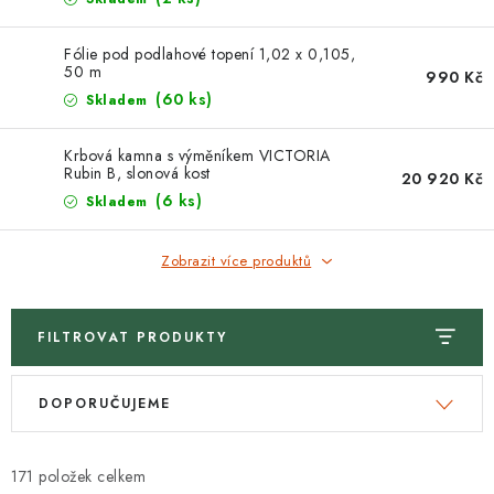
Fólie pod podlahové topení 1,02 x 0,105,
50 m
990 Kč
(60 ks)
Skladem
Krbová kamna s výměníkem VICTORIA
Rubin B, slonová kost
20 920 Kč
(6 ks)
Skladem
Zobrazit více produktů
FILTROVAT PRODUKTY
V
Ř
DOPORUČUJEME
ý
a
p
z
i
e
171