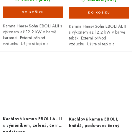
Kamna Haas+Sohn EBOLI ALII s
Kamna Haas+Sohn EBOLI AL II
výkonem až 12,2 kW v barvě
s výkonem až 12,2 kW v barvě
karamel. Externí přívod
tabák. Externí přívod
vzduchu. Užijte si teplo a
vzduchu. Užijte si teplo a
pohodlí s kamny EBOLI, kde
pohodlí s kamny EBOLI, kde
tradice potkává modernost.
tradice potkává modernost.
Kachlová kamna EBOLI AL II
Kachlová kamna EBOLI,
s výměníkem, zelená, černý
hnědá, podstavec černý
podstavec