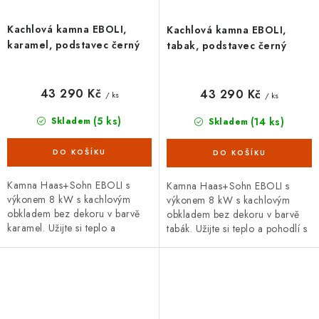
Kachlová kamna EBOLI,
Kachlová kamna EBOLI,
karamel, podstavec černý
tabak, podstavec černý
43 290 Kč
43 290 Kč
/ ks
/ ks
(5 ks)
(14 ks)
Skladem
Skladem
Kamna Haas+Sohn EBOLI s
Kamna Haas+Sohn EBOLI s
výkonem 8 kW s kachlovým
výkonem 8 kW s kachlovým
obkladem bez dekoru v barvě
obkladem bez dekoru v barvě
karamel. Užijte si teplo a
tabák. Užijte si teplo a pohodlí s
pohodlí s kamny EBOLI, kde
kamny EBOLI, kde tradice
tradice potkává modernost.
potkává modernost.