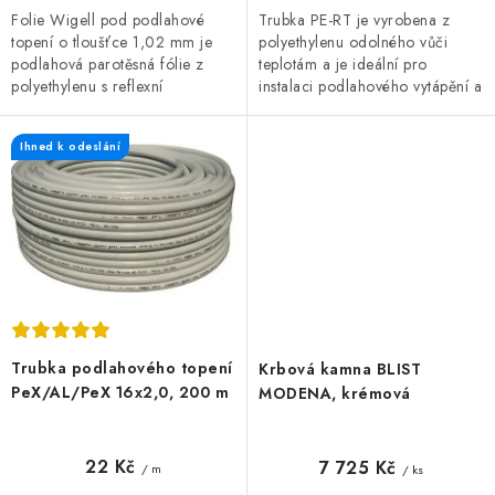
Folie Wigell pod podlahové
Trubka PE-RT je vyrobena z
topení o tloušťce 1,02 mm je
polyethylenu odolného vůči
podlahová parotěsná fólie z
teplotám a je ideální pro
polyethylenu s reflexní
instalaci podlahového vytápění a
metalizovanou hliníkovou
rozvodů teplé a studené vody.
vrstvou. Folie je potištěna
Díky své flexibilitě...
Ihned k odeslání
rastrem po 5 cm,...
Trubka podlahového topení
Krbová kamna BLIST
PeX/AL/PeX 16x2,0, 200 m
MODENA, krémová
22 Kč
7 725 Kč
/ m
/ ks