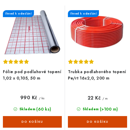
s
n
p
í
Ihned k odeslání
Ihned k odeslání
r
p
o
r
d
o
u
d
k
u
t
k
ů
t
Fólie pod podlahové topení
Trubka podlahového topení
ů
1,02 x 0,105, 50 m
Pe/rt 16x2,0, 200 m
990 Kč
22 Kč
/ ks
/ m
(60 ks)
(>100 m)
Skladem
Skladem