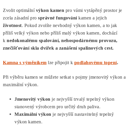
r
v
v
Zvolit optimální
výkon kamen
pro vámi vytápěný prostor je
á
k
zcela zásadní pro
správné fungování
kamen a jejich
n
y
í
životnost
. Pokud zvolíte nevhodný výkon kamen, a to jak
v
příliš velký výkon nebo příliš malý výkon kamen, dochází
ý
k
nedokonalému spalování, nehospodárnému provozu,
p
znečišťování skla dvířek a zanášení spalinových cest.
i
s
Kamna s výměníkem
lze připojit k
podlahovému topení
.
u
Při výběru kamen se můžete setkat s pojmy jmenovitý výkon a
maximální výkon.
Jmenovitý výkon
je nejvyšší trvalý tepelný výkon
stanovený výrobcem pro určitý druh paliva.
Maximální výkon
je nejvyšší nastavitelný tepelný
výkon kamen.