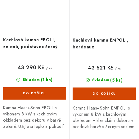
Kachlová kamna EBOLI,
Kachlová kamna EMPOLI,
zelená, podstavec černý
bordeaux
43 290 Kč
43 521 Kč
/ ks
/ ks
(1 ks)
(5 ks)
Skladem
Skladem
Kamna Haas+Sohn EBOLI s
Kamna Haas+Sohn EMPOLI s
výkonem 8 kW s kachlovým
výkonem 8 kW s kachlovým
obkladem bez dekoru v barvě
obkladem v klasickém dekoru v
zelená. Užijte si teplo a pohodlí
bordové barvě s černým soklem.
s kamny EBOLI, kde tradice
potkává modernost.