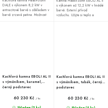
Kachlová kamna Haas+Sohn
Kamna Haas+Sohn EBOLI AL II
DALE s výkonem 8,2 kW v
s výkonem až 12,2 kW v hnědé
antracitové barvě s obkladem v
barvě. Externí přívod
barvě zrzavá patina. Možnost
vzduchu. Užijte si teplo a
napojení na externí přívod
pohodlí s kamny EBOLI, kde
vzduchu, Variabilní horní/dolní
tradice potkává modernost.
vývod...
Kachlová kamna EBOLI AL II
Kachlová kamna EBOLI AL II
s výměníkem, karamel,
s výměníkem, tabák, černý
černý podstavec
podstavec
60 230 Kč
60 230 Kč
/ ks
/ ks
(5 ks)
(5 ks)
Skladem
Skladem