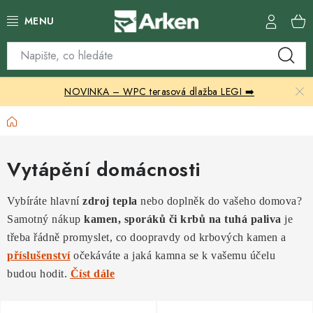
Přejít
na
obsah
Skleníky
NOVINKA – WPC terasová dlažba LEGI ➡️
Zahradní přístřešky
Domů
Zahradní nábytek
Vytápění domácnosti
Grily a ohniště
Vybíráte hlavní
zdroj tepla
nebo doplněk do vašeho domova?
Vytápění
Samotný nákup
kamen, sporáků či krbů na tuhá paliva
je
třeba řádně promyslet, co doopravdy od krbových kamen a
Kontakty
příslušenství
očekáváte a jaká kamna se k vašemu účelu
budou hodit.
Číst dále