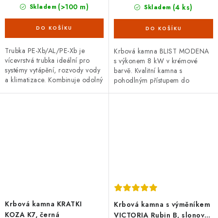
(>100 m)
(4 ks)
Skladem
Skladem
Trubka PE-Xb/AL/PE-Xb je
Krbová kamna BLIST MODENA
vícevrstvá trubka ideální pro
s výkonem 8 kW v krémové
systémy vytápění, rozvody vody
barvě. Kvalitní kamna s
a klimatizace. Kombinuje odolný
pohodlným přístupem do
zesíťovaný polyethylen s
topeniště rozměrnými
hliníkovou vrstvou. Nabízí
prosklenými dvířky. Průměr
vysokou...
kouřovodu 120 mm, horní.
Krbová kamna KRATKI
Krbová kamna s výměníkem
KOZA K7, černá
VICTORIA Rubin B, slonová