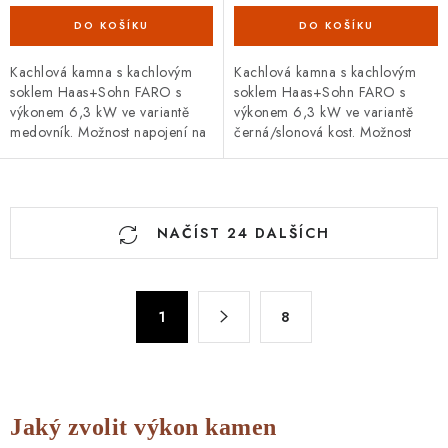
Kachlová kamna s kachlovým
Kachlová kamna s kachlovým
soklem Haas+Sohn FARO s
soklem Haas+Sohn FARO s
výkonem 6,3 kW ve variantě
výkonem 6,3 kW ve variantě
medovník. Možnost napojení na
černá/slonová kost. Možnost
externí přívod vzduchu,
napojení na externí přívod
variabilní horní nebo zadní
vzduchu, variabilní horní nebo
vývod kouřovodu...
zadní vývod...
O
NAČÍST 24 DALŠÍCH
v
l
á
S
d
1
8
t
a
r
c
á
n
í
k
p
Jaký zvolit výkon kamen
o