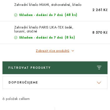
Zahradní křeslo MIAMI, stohovatelné, křeslo
2 261 Kč
(48 ks)
Skladem - dodání do 7 dnů
Zahradní křeslo PARIS LIKA-TEX šedé,
luxusní, otočné
8 570 Kč
(8 ks)
Skladem - dodání do 7 dnů
Zobrazit více produktů
FILTROVAT PRODUKTY
V
Ř
DOPORUČUJEME
ý
a
p
z
i
e
6
s
n