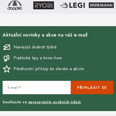
c
í
p
r
v
Aktuální novinky a akce na váš e-mail
k
y
Nanejvýš dvakrát týdně
v
ý
Praktické tipy a know-how
p
Přednostní přístup ke slevám a akcím
i
s
u
E-mail
PŘIHLÁSIT SE
Souhlasím se
zpracováním osobních údajů