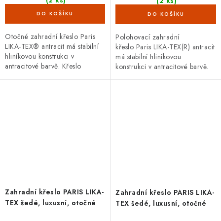
(2 ks)
Otočné zahradní křeslo Paris
Polohovací zahradní
LIKA-TEX® antracit má stabilní
křeslo Paris LIKA-TEX(R) antracit
hliníkovou konstrukci v
má stabilní hliníkovou
antracitové barvě. Křeslo
konstrukci v antracitové barvě.
je otočné o 360°. Rozměry 58
Nosnost 120 kg a rozměry 62 x
x...
66 x 111 cm.
Zahradní křeslo PARIS LIKA-
Zahradní křeslo PARIS LIKA-
TEX šedé, luxusní, otočné
TEX šedé, luxusní, otočné