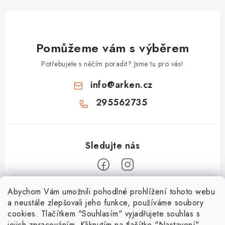
Pomůžeme vám s výběrem
Potřebujete s něčím poradit? Jsme tu pro vás!
info
@
arken.cz
295562735
Z
Abychom Vám umožnili pohodlné prohlížení tohoto webu
a neustále zlepšovali jeho funkce, používáme soubory
á
cookies. Tlačítkem "Souhlasím" vyjadřujete souhlas s
O Arken
p
jejich zpracováním. Kliknutím na tlačítko "Nastavení"