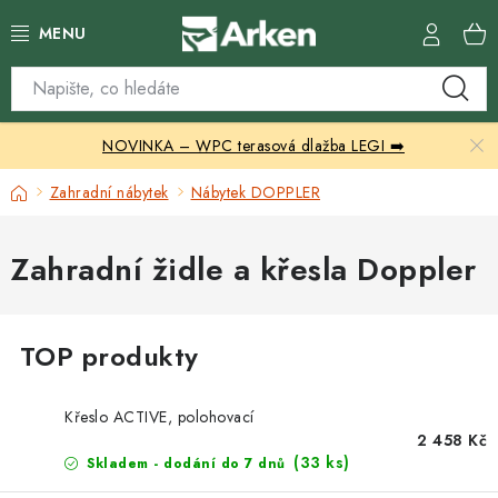
Přejít
na
obsah
Skleníky
NOVINKA – WPC terasová dlažba LEGI ➡️
Zahradní přístřešky
Domů
Zahradní nábytek
Nábytek DOPPLER
Zahradní nábytek
Zahradní židle a křesla Doppler
Grily a ohniště
Vytápění
Kontakty
Křeslo ACTIVE, polohovací
2 458 Kč
(33 ks)
Skladem - dodání do 7 dnů