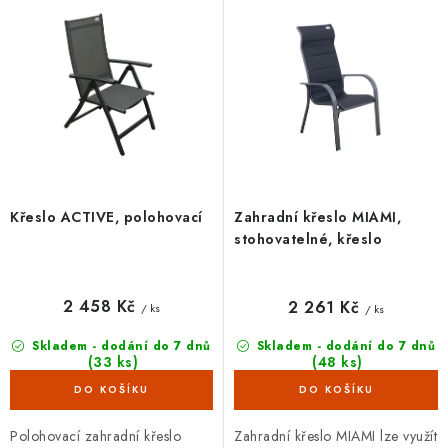
p
í
r
p
o
r
d
o
u
d
k
u
t
k
ů
t
Křeslo ACTIVE, polohovací
Zahradní křeslo MIAMI,
ů
stohovatelné, křeslo
2 458 Kč
2 261 Kč
/ ks
/ ks
Skladem - dodání do 7 dnů
Skladem - dodání do 7 dnů
(33 ks)
(48 ks)
Polohovací zahradní křeslo
Zahradní křeslo MIAMI lze využít