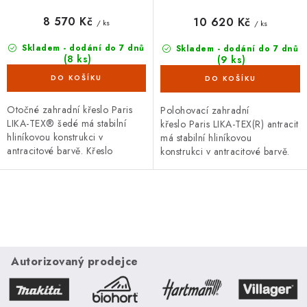
8 570 Kč
10 620 Kč
/ ks
/ ks
Skladem - dodání do 7 dnů
Skladem - dodání do 7 dnů
(8 ks)
(9 ks)
Otočné zahradní křeslo Paris
Polohovací zahradní
LIKA-TEX® šedé má stabilní
křeslo Paris LIKA-TEX(R) antracit
hliníkovou konstrukci v
má stabilní hliníkovou
antracitové barvě. Křeslo
konstrukci v antracitové barvě.
je otočné o 360°.
Nosnost 120 kg a rozměry 62 x
66 x 111 cm.
O
v
l
á
Autorizovaný prodejce
d
a