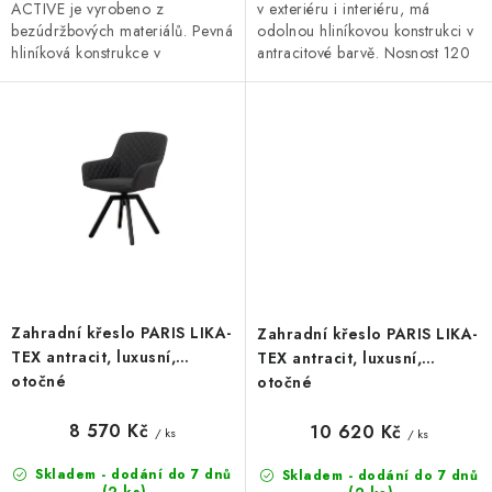
ACTIVE je vyrobeno z
v exteriéru i interiéru, má
bezúdržbových materiálů. Pevná
odolnou hliníkovou konstrukci v
hliníková konstrukce v
antracitové barvě. Nosnost 120
antracitové barvě o rozměru 58
kg a rozměry 63 x 64 x 114 cm.
x 73 x 108 cm a nosnosti 120
kg.
Zahradní křeslo PARIS LIKA-
Zahradní křeslo PARIS LIKA-
TEX antracit, luxusní,
TEX antracit, luxusní,
otočné
otočné
8 570 Kč
10 620 Kč
/ ks
/ ks
Skladem - dodání do 7 dnů
Skladem - dodání do 7 dnů
(2 ks)