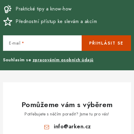
v
ý
Praktické tipy a know-how
p
Přednostní přístup ke slevám a akcím
i
s
u
E-mail
PŘIHLÁSIT SE
Souhlasím se
zpracováním osobních údajů
Pomůžeme vám s výběrem
Potřebujete s něčím poradit? Jsme tu pro vás!
info
@
arken.cz