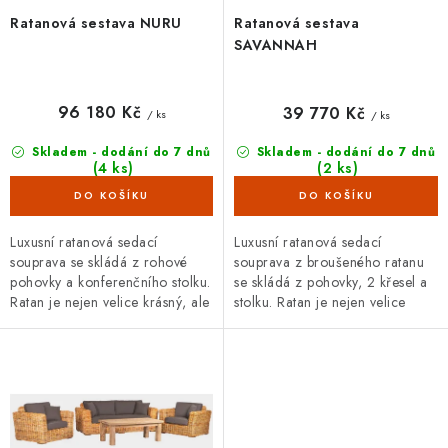
ů
t
Ratanová sestava NURU
Ratanová sestava
ů
SAVANNAH
96 180 Kč
39 770 Kč
/ ks
/ ks
Skladem - dodání do 7 dnů
Skladem - dodání do 7 dnů
(4 ks)
(2 ks)
Luxusní ratanová sedací
Luxusní ratanová sedací
souprava se skládá z rohové
souprava z broušeného ratanu
pohovky a konferenčního stolku.
se skládá z pohovky, 2 křesel a
Ratan je nejen velice krásný, ale
stolku. Ratan je nejen velice
také velmi odolný materiál s
krásný, ale také velmi odolný
dlouhou životností....
materiál s dlouhou...