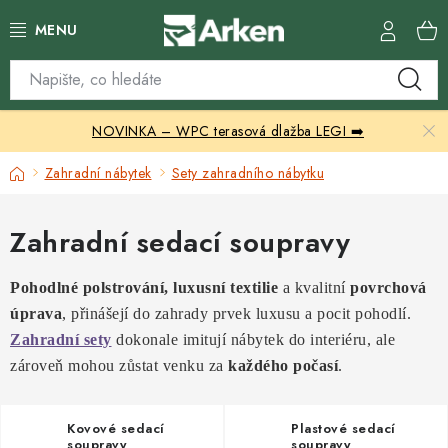
Přejít
na
obsah
Skleníky
NOVINKA – WPC terasová dlažba LEGI ➡️
Zahradní přístřešky
Domů
Zahradní nábytek
Sety zahradního nábytku
Zahradní nábytek
Zahradní sedací soupravy
Grily a ohniště
Pohodlné polstrování, luxusní textilie
a kvalitní
povrchová
Vytápění
úprava
, přinášejí do zahrady prvek luxusu a pocit pohodlí.
Zahradní sety
dokonale imitují nábytek do interiéru, ale
Kontakty
zároveň mohou zůstat venku za
každého počasí
.
Kovové sedací
Plastové sedací
soupravy
soupravy