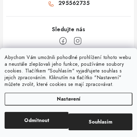
295562735
Z
Abychom Vám umožnili pohodlné prohlížení tohoto webu
a neustále zlepšovali jeho funkce, používáme soubory
á
cookies. Tlačítkem "Souhlasím" vyjadřujete souhlas s
O Arken
p
jejich zpracováním. Kliknutím na tlačítko "Nastavení"
a
můžete zvolit, které cookies se mají zpracovávat.
O nás
Vše o nákupu
t
Kontakty
Nastavení
í
Nejčastější dotazy
Platební metody
Mapa servisů
Doprava a platba
Prodávané značky
Odmítnout
Souhlasím
Copyright 2026
ARKEN.CZ
. Všechna práva vyhrazena.
Jak balíme zásilky
Možnosti dopravy
Vytvořil Shoptet
Blog o vytápění
Obchodní podmínky