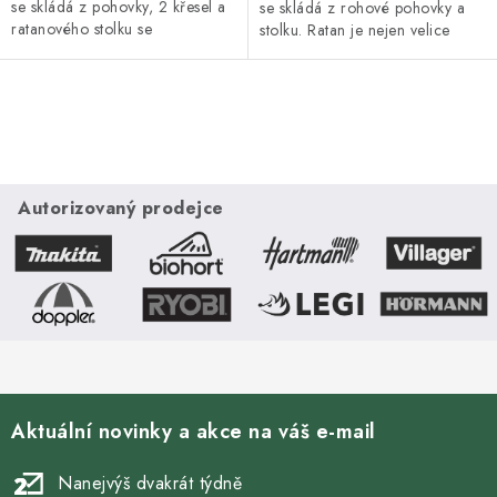
se skládá z pohovky, 2 křesel a
se skládá z rohové pohovky a
ratanového stolku se
stolku. Ratan je nejen velice
sklem. Ratan je nejen velice
krásný, ale také velmi odolný
krásný, ale také velmi odolný...
materiál s dlouhou životností....
O
v
l
á
Autorizovaný prodejce
d
a
c
í
p
r
v
Aktuální novinky a akce na váš e-mail
k
y
Nanejvýš dvakrát týdně