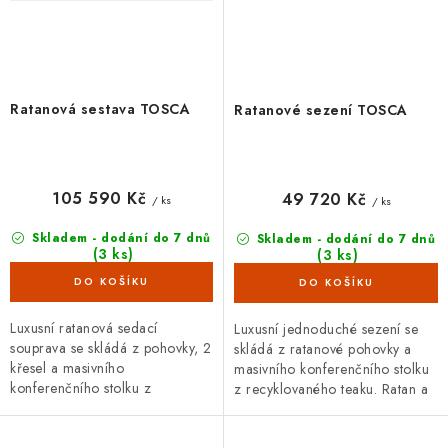
Ratanová sestava TOSCA
Ratanové sezení TOSCA
105 590 Kč
49 720 Kč
/ ks
/ ks
Skladem - dodání do 7 dnů
Skladem - dodání do 7 dnů
(3 ks)
(3 ks)
Luxusní ratanová sedací
Luxusní jednoduché sezení se
souprava se skládá z pohovky, 2
skládá z ratanové pohovky a
křesel a masivního
masivního konferenčního stolku
konferenčního stolku z
z recyklovaného teaku. Ratan a
recyklovaného teaku. Ratan a
teakové dřevo jsou nejen velice
teakové dřevo jsou nejen velice
krásné, ale také...
krásné, ale...