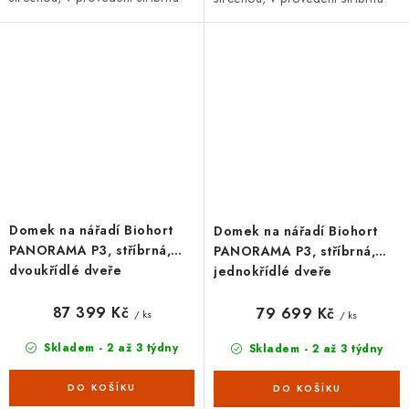
metalíza s dvoukřídlými dveřmi.
metalíza s jednokřídlými dveřmi.
Vnější rozměry š 273 x d 198...
Vnější rozměry š 273 x d...
Domek na nářadí Biohort
Domek na nářadí Biohort
PANORAMA P3, stříbrná,
PANORAMA P3, stříbrná,
dvoukřídlé dveře
jednokřídlé dveře
87 399 Kč
79 699 Kč
/ ks
/ ks
Skladem - 2 až 3 týdny
Skladem - 2 až 3 týdny