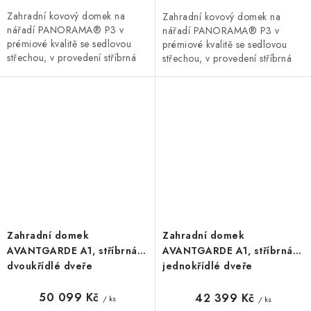
Zahradní kovový domek na
Zahradní kovový domek na
nářadí PANORAMA® P3 v
nářadí PANORAMA® P3 v
prémiové kvalitě se sedlovou
prémiové kvalitě se sedlovou
střechou, v provedení stříbrná
střechou, v provedení stříbrná
metalíza s dvoukřídlými dveřmi.
metalíza s jednokřídlými dveřmi.
Vnější rozměry š 273 x d 238...
Vnější rozměry š 273 x d...
Zahradní domek
Zahradní domek
AVANTGARDE A1, stříbrná,
AVANTGARDE A1, stříbrná,
dvoukřídlé dveře
jednokřídlé dveře
50 099 Kč
42 399 Kč
/ ks
/ ks