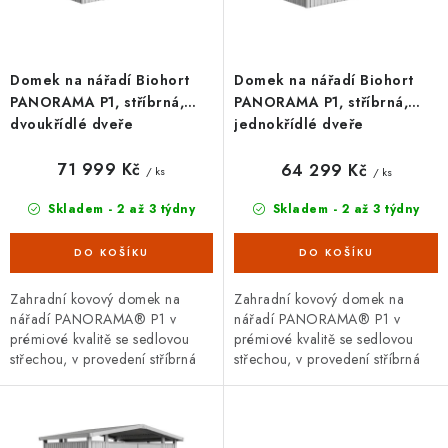
k
u
t
k
ů
t
Domek na nářadí Biohort
Domek na nářadí Biohort
ů
PANORAMA P1, stříbrná,
PANORAMA P1, stříbrná,
dvoukřídlé dveře
jednokřídlé dveře
71 999 Kč
64 299 Kč
/ ks
/ ks
Skladem - 2 až 3 týdny
Skladem - 2 až 3 týdny
Zahradní kovový domek na
Zahradní kovový domek na
nářadí PANORAMA® P1 v
nářadí PANORAMA® P1 v
prémiové kvalitě se sedlovou
prémiové kvalitě se sedlovou
střechou, v provedení stříbrná
střechou, v provedení stříbrná
metalíza s dvoukřídlými dveřmi.
metalíza s jednokřídlými dveřmi.
Vnější rozměry š 273 x d 158...
Vnější rozměry š 273 x d...