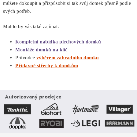
můžete dokoupit a přizpůsobit si tak svůj domek přesně podle
i
svých potřeb.
s
u
Mohlo by vás také zajímat:
Kompletní nabídka plechových domků
Montáže domků na klíč
Průvodce
výběrem zahradního domku
Přídavné střechy k domkům
Autorizovaný prodejce