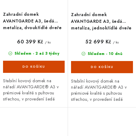
Zahradní domek
Zahradní domek
AVANTGARDE A3, šedá
AVANTGARDE A3, šedá
metalíza, dvoukřídlé dveře
metalíza, jednokřídlé dveře
60 399 Kč
52 699 Kč
/ ks
/ ks
Skladem - 2 až 3 týdny
Skladem - 10 dnů
Stabilní kovový domek na
Stabilní kovový domek na
nářadí AVANTGARDE® A3 v
nářadí AVANTGARDE® A3 v
prémiové kvalitě s pultovou
prémiové kvalitě s pultovou
střechou, v provedení šedá
střechou, v provedení šedá
metalíza s dvoukřídlými dveřmi.
metalíza s jednokřídlými dveřmi.
Vnější rozměry š 180 x d 300...
Vnější rozměry š 180 x d 300...