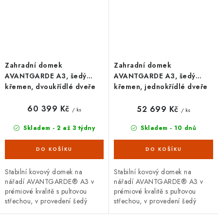
Zahradní domek
Zahradní domek
AVANTGARDE A3, šedý
AVANTGARDE A3, šedý
křemen, dvoukřídlé dveře
křemen, jednokřídlé dveře
60 399 Kč
52 699 Kč
/ ks
/ ks
Skladem - 2 až 3 týdny
Skladem - 10 dnů
Stabilní kovový domek na
Stabilní kovový domek na
nářadí AVANTGARDE® A3 v
nářadí AVANTGARDE® A3 v
prémiové kvalitě s pultovou
prémiové kvalitě s pultovou
střechou, v provedení šedý
střechou, v provedení šedý
křemen s dvoukřídlými dveřmi.
křemen s jednokřídlými dveřmi.