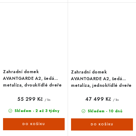
metalíza s dvoukřídlými dveřmi.
metalíza s jednokřídlými dveřmi.
Vnější rozměry š 180 x d...
Vnější rozměry š 180 x d...
Zahradní domek
Zahradní domek
AVANTGARDE A2, šedá
AVANTGARDE A2, šedá
metalíza, dvoukřídlé dveře
metalíza, jednokřídlé dveře
55 299 Kč
47 499 Kč
/ ks
/ ks
Skladem - 2 až 3 týdny
Skladem - 10 dnů