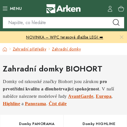
Přejít
na
obsah
Skleníky
NOVINKA – WPC terasová dlažba LEGI ➡️
Zahradní přístřešky
Domů
Zahradní přístřešky
Zahradní domky
Zahradní nábytek
Zahradní domky BIOHORT
Grily a ohniště
Domky od rakouské značky Biohort jsou zárukou
pro
Vytápění
prvotřídní kvalitu a dlouhotrvající spokojenost
. V naší
nabídce naleznete modelové řady
AvantGarde
,
Europa
,
Kontakty
Highline
a
Panorama
.
Číst dále
Domky PANORAMA
Domky HIGHLINE