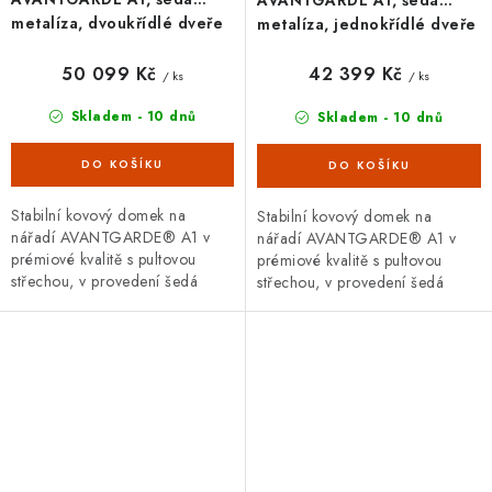
metalíza, dvoukřídlé dveře
metalíza, jednokřídlé dveře
50 099 Kč
42 399 Kč
/ ks
/ ks
Skladem - 10 dnů
Skladem - 10 dnů
Stabilní kovový domek na
Stabilní kovový domek na
nářadí AVANTGARDE® A1 v
nářadí AVANTGARDE® A1 v
prémiové kvalitě s pultovou
prémiové kvalitě s pultovou
střechou, v provedení šedá
střechou, v provedení šedá
metalíza s dvoukřídlými dveřmi.
metalíza s jednokřídlými dveřmi.
Vnější rozměry š 180 x d 220...
Vnější rozměry š 180 x d 220...