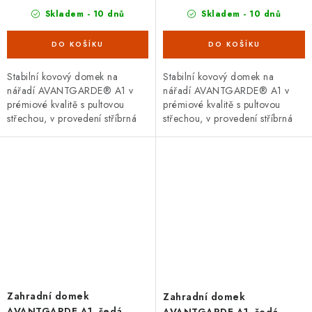
Skladem - 10 dnů
Skladem - 10 dnů
Stabilní kovový domek na
Stabilní kovový domek na
nářadí AVANTGARDE® A1 v
nářadí AVANTGARDE® A1 v
prémiové kvalitě s pultovou
prémiové kvalitě s pultovou
střechou, v provedení stříbrná
střechou, v provedení stříbrná
metalíza s dvoukřídlými dveřmi.
metalíza s jednokřídlými dveřmi.
Vnější rozměry š 180 x d...
Vnější rozměry š 180 x d...
Zahradní domek
Zahradní domek
AVANTGARDE A1, šedá
AVANTGARDE A1, šedá