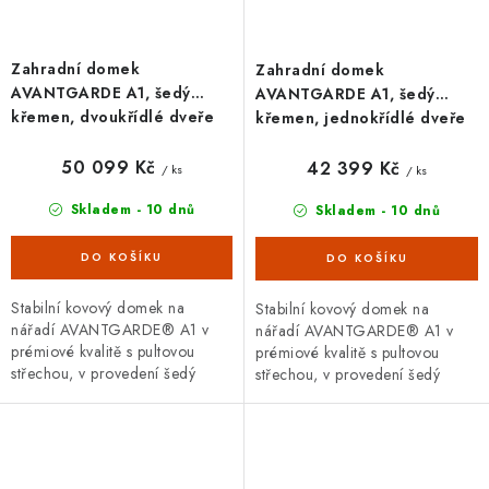
Zahradní domek
Zahradní domek
AVANTGARDE A1, šedý
AVANTGARDE A1, šedý
křemen, dvoukřídlé dveře
křemen, jednokřídlé dveře
50 099 Kč
42 399 Kč
/ ks
/ ks
Skladem - 10 dnů
Skladem - 10 dnů
Stabilní kovový domek na
Stabilní kovový domek na
nářadí AVANTGARDE® A1 v
nářadí AVANTGARDE® A1 v
prémiové kvalitě s pultovou
prémiové kvalitě s pultovou
střechou, v provedení šedý
střechou, v provedení šedý
křemen s dvoukřídlými dveřmi.
křemen s jednokřídlými dveřmi.
Vnější rozměry š 180 x d 220
Vnější rozměry š 180 x d 220
cm....
cm....