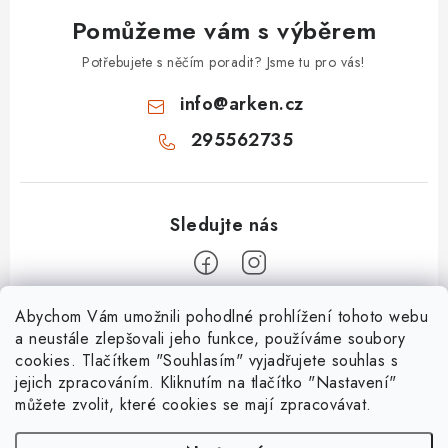
Pomůžeme vám s výběrem
Potřebujete s něčím poradit? Jsme tu pro vás!
info
@
arken.cz
295562735
Z
Abychom Vám umožnili pohodlné prohlížení tohoto webu
a neustále zlepšovali jeho funkce, používáme soubory
á
cookies. Tlačítkem "Souhlasím" vyjadřujete souhlas s
O Arken
p
jejich zpracováním. Kliknutím na tlačítko "Nastavení"
a
můžete zvolit, které cookies se mají zpracovávat.
O nás
Vše o nákupu
t
Kontakty