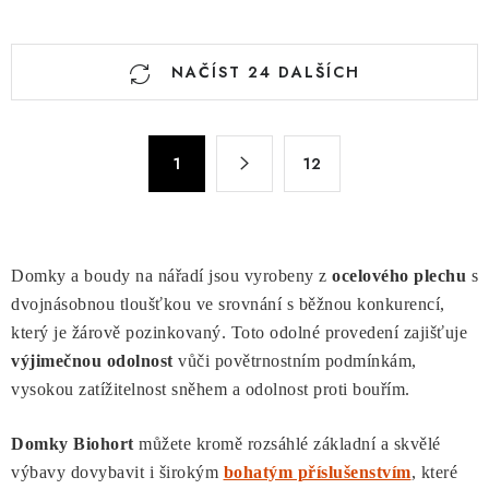
Vnější rozměry š 180 x d 300
Vnější rozměry š 180 x d 300
cm....
cm....
O
NAČÍST 24 DALŠÍCH
v
l
á
S
d
1
12
t
a
r
c
á
n
í
k
p
Domky a boudy na nářadí jsou vyrobeny z
ocelového plechu
s
o
r
dvojnásobnou tloušťkou ve srovnání s běžnou konkurencí,
v
v
který je žárově pozinkovaný. Toto odolné provedení zajišťuje
á
k
výjimečnou odolnost
vůči povětrnostním podmínkám,
n
y
vysokou zatížitelnost sněhem a odolnost proti bouřím.
í
v
Domky Biohort
můžete kromě rozsáhlé základní a skvělé
ý
výbavy dovybavit i širokým
bohatým příslušenstvím
, které
p