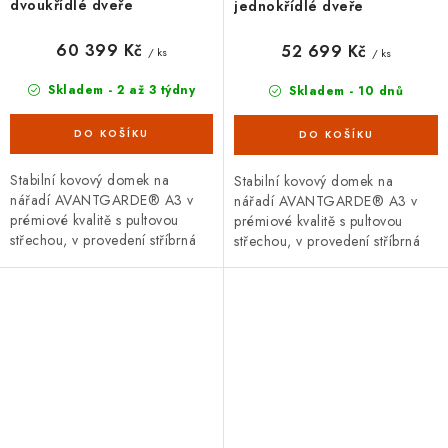
dvoukřídlé dveře
jednokřídlé dveře
60 399 Kč
52 699 Kč
/ ks
/ ks
Skladem - 2 až 3 týdny
Skladem - 10 dnů
Stabilní kovový domek na
Stabilní kovový domek na
nářadí AVANTGARDE® A3 v
nářadí AVANTGARDE® A3 v
prémiové kvalitě s pultovou
prémiové kvalitě s pultovou
střechou, v provedení stříbrná
střechou, v provedení stříbrná
metalíza s dvoukřídlými dveřmi.
metalíza s jednokřídlými dveřmi.
Vnější rozměry š 180 x d...
Vnější rozměry š 180 x d...