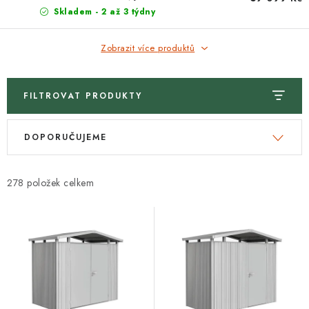
Skladem - 2 až 3 týdny
Zobrazit více produktů
FILTROVAT PRODUKTY
V
Ř
DOPORUČUJEME
ý
a
p
z
i
e
278
s
n
p
í
r
p
o
r
d
o
u
d