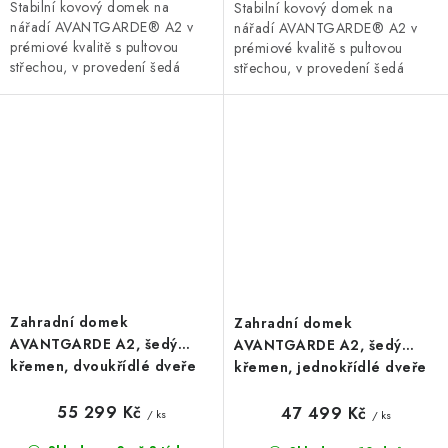
Stabilní kovový domek na
Stabilní kovový domek na
nářadí AVANTGARDE® A2 v
nářadí AVANTGARDE® A2 v
prémiové kvalitě s pultovou
prémiové kvalitě s pultovou
střechou, v provedení šedá
střechou, v provedení šedá
metalíza s dvoukřídlými dveřmi.
metalíza s jednokřídlými dveřmi.
Vnější rozměry š 180 x d 260...
Vnější rozměry š 180 x d 260...
Zahradní domek
Zahradní domek
AVANTGARDE A2, šedý
AVANTGARDE A2, šedý
křemen, dvoukřídlé dveře
křemen, jednokřídlé dveře
55 299 Kč
47 499 Kč
/ ks
/ ks