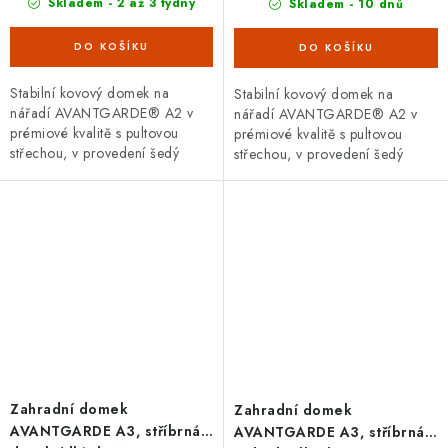
Skladem - 2 až 3 týdny
Skladem - 10 dnů
Stabilní kovový domek na
Stabilní kovový domek na
nářadí AVANTGARDE® A2 v
nářadí AVANTGARDE® A2 v
prémiové kvalitě s pultovou
prémiové kvalitě s pultovou
střechou, v provedení šedý
střechou, v provedení šedý
křemen s dvoukřídlými dveřmi.
křemen s jednokřídlými dveřmi.
Vnější rozměry š 180 x d 260
Vnější rozměry š 180 x d 260
cm....
cm....
Zahradní domek
Zahradní domek
AVANTGARDE A3, stříbrná,
AVANTGARDE A3, stříbrná,