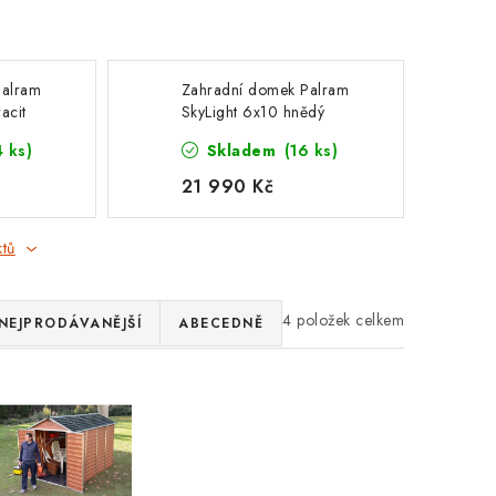
Palram
Zahradní domek Palram
acit
SkyLight 6x10 hnědý
4 ks)
Skladem
(16 ks)
21 990 Kč
ktů
4
NEJPRODÁVANĚJŠÍ
ABECEDNĚ