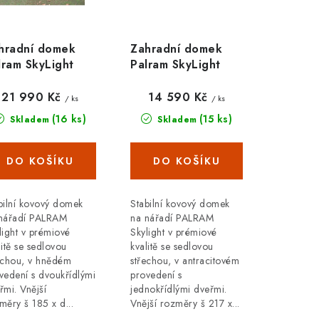
hradní domek
Zahradní domek
lram SkyLight
Palram SkyLight
10 hnědý
6x5 antracit
21 990 Kč
14 590 Kč
/ ks
/ ks
(16 ks)
(15 ks)
Skladem
Skladem
bilní kovový domek
Stabilní kovový domek
nářadí PALRAM
na nářadí PALRAM
light v prémiové
Skylight v prémiové
litě se sedlovou
kvalitě se sedlovou
echou, v hnědém
střechou, v antracitovém
vedení s dvoukřídlými
provedení s
řmi. Vnější
jednokřídlými dveřmi.
měry š 185 x d...
Vnější rozměry š 217 x...