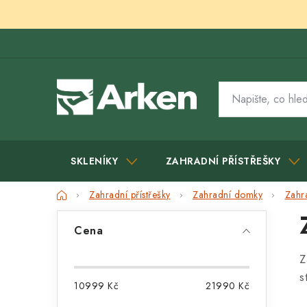
Přejít
na
obsah
SKLENÍKY
ZAHRADNÍ PŘÍSTŘEŠKY
Domů
Zahradní přístřešky
Zahradní domky
Zahr
P
Cena
o
Z
s
s
10999
Kč
21990
Kč
t