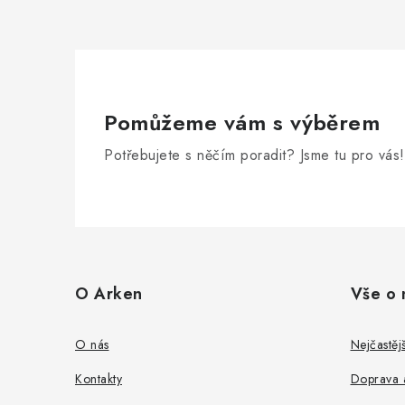
Pomůžeme vám s výběrem
Potřebujete s něčím poradit? Jsme tu pro vás!
Z
á
O Arken
Vše o 
p
a
O nás
Nejčastěj
t
Kontakty
Doprava a