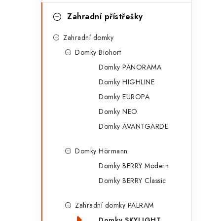
t
Zahradní přístřešky
e
Zahradní domky
g
Domky Biohort
o
Domky PANORAMA
r
i
Domky HIGHLINE
i
Domky EUROPA
e
Domky NEO
Domky AVANTGARDE
Domky Hörmann
Domky BERRY Modern
Domky BERRY Classic
Zahradní domky PALRAM
Domky SKYLIGHT