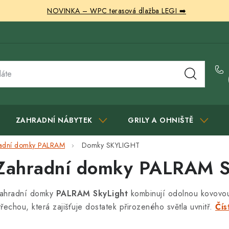
NOVINKA – WPC terasová dlažba LEGI ➡️
ZAHRADNÍ NÁBYTEK
GRILY A OHNIŠTĚ
adní domky PALRAM
Domky SKYLIGHT
Zahradní domky PALRAM S
ahradní domky
PALRAM SkyLight
kombinují odolnou kovovou
třechou, která zajišťuje dostatek přirozeného světla uvnitř.
Čís