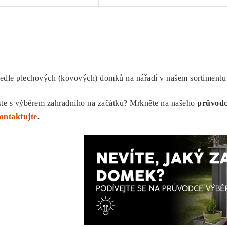
O
v
edle plechových (kovových) domků na nářadí v našem sortimentu 
á
ste s výběrem zahradního na začátku? Mrkněte na našeho
průvodc
d
ontaktujte
.
a
c
p
v