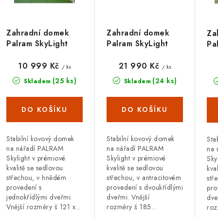
í
s
p
Zahradní domek
Zahradní domek
Za
p
Palram SkyLight
Palram SkyLight
Pa
r
4x6 hnědý
6x10 antracit
6x
r
o
10 999 Kč
21 990 Kč
/ ks
/ ks
o
(25 ks)
(24 ks)
Skladem
Skladem
d
d
u
u
k
k
t
Stabilní kovový domek
Stabilní kovový domek
Sta
na nářadí PALRAM
na nářadí PALRAM
na 
ů
Skylight v prémiové
Skylight v prémiové
Sky
kvalitě se sedlovou
kvalitě se sedlovou
kva
ů
střechou, v hnědém
střechou, v antracitovém
stř
provedení s
provedení s dvoukřídlými
pro
jednokřídlými dveřmi.
dveřmi. Vnější
dve
Vnější rozměry š 121 x...
rozměry š 185...
roz