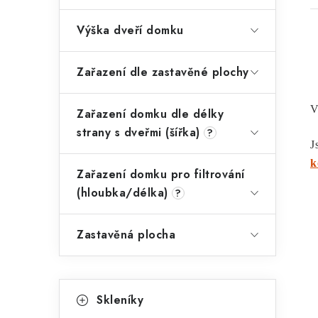
Výška dveří domku
Zařazení dle zastavěné plochy
l
V
Zařazení domku dle délky
strany s dveřmi (šířka)
?
J
k
Zařazení domku pro filtrování
(hloubka/délka)
?
í
Zastavěná plocha
r
K
Přeskočit
Skleníky
kategorie
a