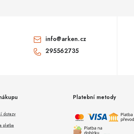
info
@
arken.cz
295562735
nákupu
Platební metody
ší dotazy
 platba