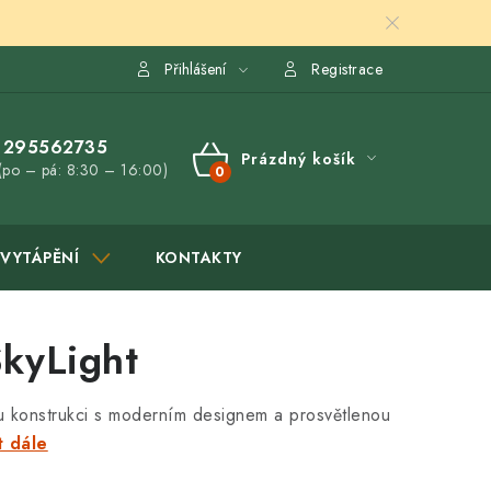
Přihlášení
Registrace
295562735
Prázdný košík
(po – pá: 8:30 – 16:00)
NÁKUPNÍ
KOŠÍK
VYTÁPĚNÍ
KONTAKTY
kyLight
 konstrukci s moderním designem a prosvětlenou
t dále