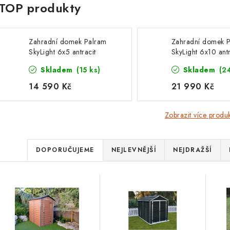
Zahradní domek Palram
Zahradní domek 
SkyLight 6x5 antracit
SkyLight 6x10 antr
Skladem
(15 ks)
Skladem
(2
14 590 Kč
21 990 Kč
Zobrazit více produ
Ř
DOPORUČUJEME
NEJLEVNĚJŠÍ
NEJDRAŽŠÍ
a
V
z
ý
e
p
n