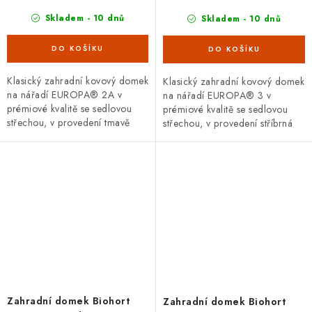
Skladem - 10 dnů
Skladem - 10 dnů
Klasický zahradní kovový domek
Klasický zahradní kovový domek
na nářadí EUROPA® 2A v
na nářadí EUROPA® 3 v
prémiové kvalitě se sedlovou
prémiové kvalitě se sedlovou
střechou, v provedení tmavě
střechou, v provedení stříbrná
zelená metalíza s dvoukřídlými
metalíza s dvoukřídlými dveřmi.
dveřmi. Vnější rozměry š...
Vnější rozměry š 244 x...
Zahradní domek Biohort
Zahradní domek Biohort