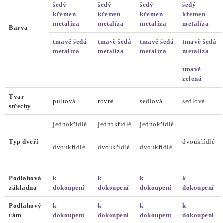
šedý
šedý
šedý
šedý
křemen
křemen
křemen
křemen
metalíza
metalíza
metalíza
metalíza
Barva
tmavě šedá
tmavě šedá
tmavě šedá
tmavě šedá
metalíza
metalíza
metalíza
metalíza
tmavě
zelená
Tvar
pultová
rovná
sedlová
sedlová
střechy
jednokřídlé
jednokřídlé
jednokřídlé
Typ dveří
dvoukřídlé
dvoukřídlé
dvoukřídlé
dvoukřídlé
Podlahová
k
k
k
k
základna
dokoupení
dokoupení
dokoupení
dokoupení
Podlahový
k
k
k
k
rám
dokoupení
dokoupení
dokoupení
dokoupení