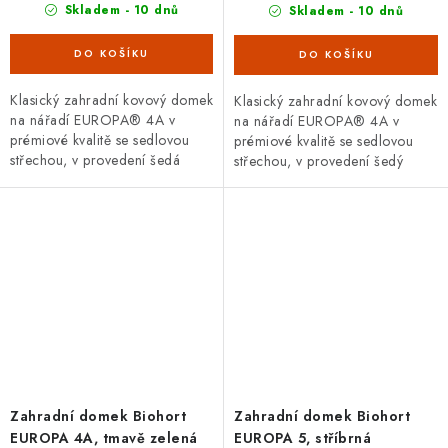
Skladem - 10 dnů
Skladem - 10 dnů
Klasický zahradní kovový domek
Klasický zahradní kovový domek
na nářadí EUROPA® 4A v
na nářadí EUROPA® 4A v
prémiové kvalitě se sedlovou
prémiové kvalitě se sedlovou
střechou, v provedení šedá
střechou, v provedení šedý
metalíza s dvoukřídlými dveřmi.
křemen s dvoukřídlými dveřmi.
Vnější rozměry š 316 x d...
Vnější rozměry š 316 x d...
Zahradní domek Biohort
Zahradní domek Biohort
EUROPA 4A, tmavě zelená
EUROPA 5, stříbrná