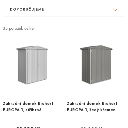
V
Ř
DOPORUČUJEME
ý
a
p
z
i
e
35
s
n
p
í
r
p
o
r
d
o
u
d
k
u
t
k
ů
t
Zahradní domek Biohort
Zahradní domek Biohort
ů
EUROPA 1, stříbrná
EUROPA 1, šedý křemen