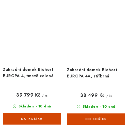
metalíza s dvoukřídlými dveřmi.
křemen s dvoukřídlými dveřmi.
Vnější rozměry š 244 x d...
Vnější rozměry š 244 x d 228...
Zahradní domek Biohort
Zahradní domek Biohort
EUROPA 4, tmavě zelená
EUROPA 4A, stříbrná
39 799 Kč
38 499 Kč
/ ks
/ ks
Skladem - 10 dnů
Skladem - 10 dnů