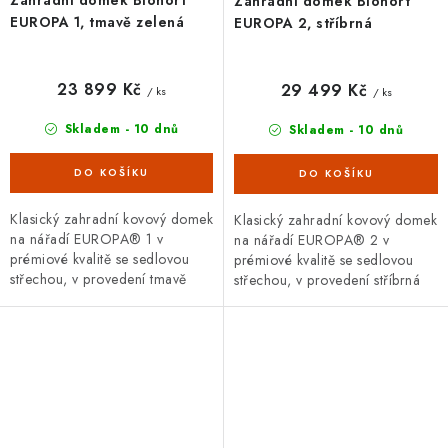
Zahradní domek Biohort
EUROPA 1, tmavě zelená
EUROPA 2, stříbrná
23 899 Kč
29 499 Kč
/ ks
/ ks
Skladem - 10 dnů
Skladem - 10 dnů
Klasický zahradní kovový domek
Klasický zahradní kovový domek
na nářadí EUROPA® 1 v
na nářadí EUROPA® 2 v
prémiové kvalitě se sedlovou
prémiové kvalitě se sedlovou
střechou, v provedení tmavě
střechou, v provedení stříbrná
zelená metalíza s dvoukřídlými
metalíza s dvoukřídlými dveřmi.
dveřmi. Vnější rozměry š...
Vnější rozměry š 172 x...