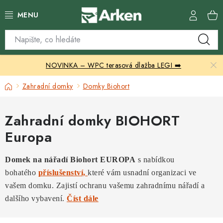
Přejít
na
obsah
Skleníky
NOVINKA – WPC terasová dlažba LEGI ➡️
Zahradní přístřešky
Domů
Zahradní domky
Domky Biohort
Zahradní nábytek
Zahradní domky BIOHORT
Grily a ohniště
Europa
Vytápění
Domek na nářadí Biohort EUROPA
s nabídkou
Kontakty
bohatého
příslušenství,
které vám usnadní organizaci ve
vašem domku.
Zajistí ochranu vašemu zahradnímu nářadí a
dalšího vybavení.
Číst dále