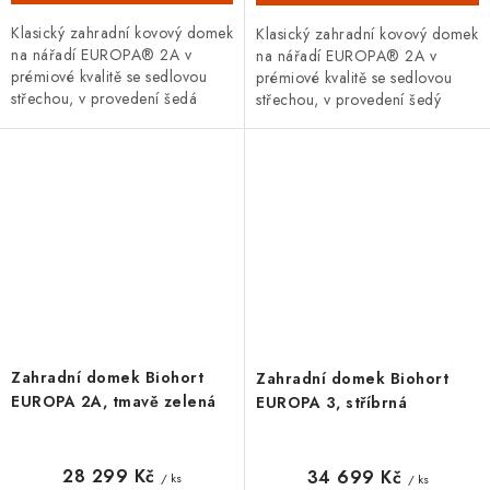
Klasický zahradní kovový domek
Klasický zahradní kovový domek
na nářadí EUROPA® 2A v
na nářadí EUROPA® 2A v
prémiové kvalitě se sedlovou
prémiové kvalitě se sedlovou
střechou, v provedení šedá
střechou, v provedení šedý
metalíza s dvoukřídlými dveřmi.
křemen s dvoukřídlými dveřmi.
Vnější rozměry š 244 x d...
Vnější rozměry š 244 x d 84...
Zahradní domek Biohort
Zahradní domek Biohort
EUROPA 2A, tmavě zelená
EUROPA 3, stříbrná
28 299 Kč
34 699 Kč
/ ks
/ ks