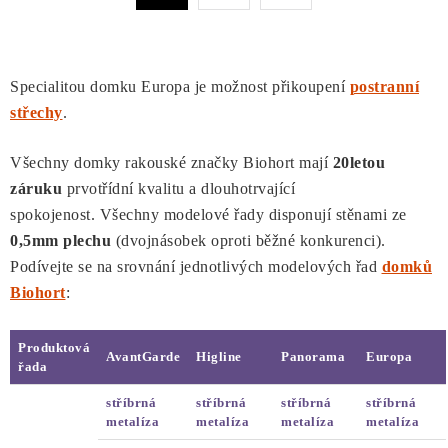
a
r
c
á
n
í
k
p
Specialitou domku Europa je možnost přikoupení
postranní
o
r
střechy
.
v
v
á
Všechny domky rakouské značky Biohort mají
20letou
k
n
záruku
prvotřídní kvalitu a dlouhotrvající
y
í
spokojen
ost. Všechny modelové řady disponují stěnami ze
v
0,5mm plechu
(dvojnásobek oproti běžné konkurenci).
ý
Podívejte se na srovnání jednotlivých modelových řad
domků
p
Biohort
:
i
s
u
Produktová
AvantGarde
Higline
Panorama
Europa
řada
stříbrná
stříbrná
stříbrná
stříbrná
metalíza
metalíza
metalíza
metalíza