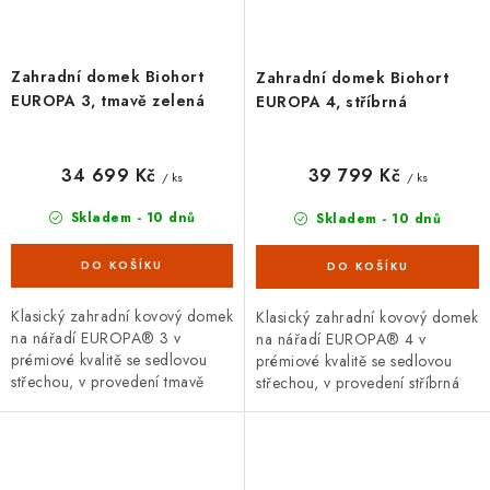
Zahradní domek Biohort
Zahradní domek Biohort
EUROPA 3, tmavě zelená
EUROPA 4, stříbrná
34 699 Kč
39 799 Kč
/ ks
/ ks
Skladem - 10 dnů
Skladem - 10 dnů
Klasický zahradní kovový domek
Klasický zahradní kovový domek
na nářadí EUROPA® 3 v
na nářadí EUROPA® 4 v
prémiové kvalitě se sedlovou
prémiové kvalitě se sedlovou
střechou, v provedení tmavě
střechou, v provedení stříbrná
zelená metalíza s dvoukřídlými
metalíza s dvoukřídlými dveřmi.
dveřmi. Vnější rozměry š...
Vnější rozměry š 244 x...