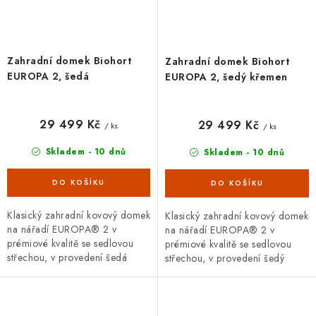
Zahradní domek Biohort
Zahradní domek Biohort
EUROPA 2, šedá
EUROPA 2, šedý křemen
29 499 Kč
29 499 Kč
/ ks
/ ks
Skladem - 10 dnů
Skladem - 10 dnů
Klasický zahradní kovový domek
Klasický zahradní kovový domek
na nářadí EUROPA® 2 v
na nářadí EUROPA® 2 v
prémiové kvalitě se sedlovou
prémiové kvalitě se sedlovou
střechou, v provedení šedá
střechou, v provedení šedý
metalíza s dvoukřídlými dveřmi.
křemen s dvoukřídlými dveřmi.
Vnější rozměry š 172 x d...
Vnější rozměry š 172 x d 156...