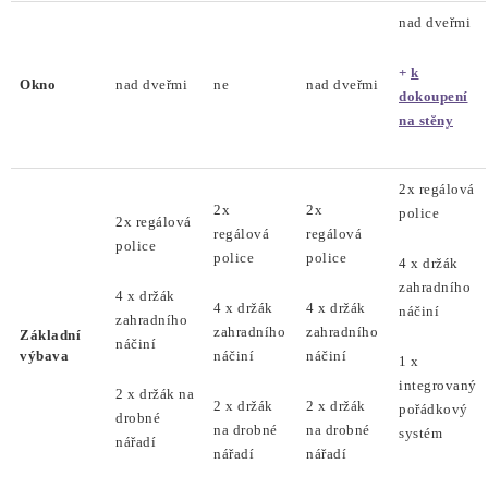
nad dveřmi
+
k
Okno
nad dveřmi
ne
nad dveřmi
dokoupení
na stěny
2x regálová
2x
2x
police
2x regálová
regálová
regálová
police
police
police
4 x držák
zahradního
4 x držák
4 x držák
4 x držák
náčiní
zahradního
zahradního
zahradního
Základní
náčiní
výbava
náčiní
náčiní
1 x
integrovaný
2 x držák na
2 x držák
2 x držák
pořádkový
drobné
na drobné
na drobné
systém
nářadí
nářadí
nářadí