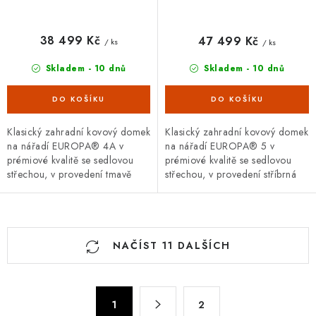
38 499 Kč
47 499 Kč
/ ks
/ ks
Skladem - 10 dnů
Skladem - 10 dnů
Klasický zahradní kovový domek
Klasický zahradní kovový domek
na nářadí EUROPA® 4A v
na nářadí EUROPA® 5 v
prémiové kvalitě se sedlovou
prémiové kvalitě se sedlovou
střechou, v provedení tmavě
střechou, v provedení stříbrná
zelená metalíza s dvoukřídlými
metalíza s dvoukřídlými dveřmi.
dveřmi. Vnější rozměry š...
Vnější rozměry š 316 x...
O
NAČÍST 11 DALŠÍCH
v
l
á
S
d
1
2
t