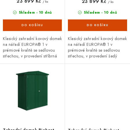
23 899 Kč
23 899 Kč
/ ks
/ ks
Skladem - 10 dnů
Skladem - 10 dnů
Klasický zahradní kovový domek
Klasický zahradní kovový domek
na nářadí EUROPA® 1 v
na nářadí EUROPA® 1 v
prémiové kvalitě se sedlovou
prémiové kvalitě se sedlovou
střechou, v provedení stříbrná
střechou, v provedení šedý
metalíza s dvoukřídlými dveřmi.
křemen s dvoukřídlými dveřmi.
Vnější rozměry š 172 x...
Vnější rozměry š 172 x d 84...
Zahradní domek Biohort