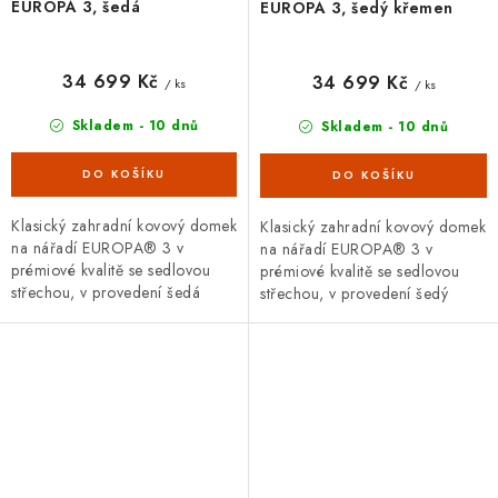
EUROPA 3, šedá
EUROPA 3, šedý křemen
34 699 Kč
34 699 Kč
/ ks
/ ks
Skladem - 10 dnů
Skladem - 10 dnů
Klasický zahradní kovový domek
Klasický zahradní kovový domek
na nářadí EUROPA® 3 v
na nářadí EUROPA® 3 v
prémiové kvalitě se sedlovou
prémiové kvalitě se sedlovou
střechou, v provedení šedá
střechou, v provedení šedý
metalíza s dvoukřídlými dveřmi.
křemen s dvoukřídlými dveřmi.
Vnější rozměry š 244 x d...
Vnější rozměry š 244 x d 156...