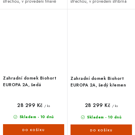
střechou, v provedení tmavě
střechou, v provedení stříbrná
zelená metalíza s dvoukřídlými
metalíza s dvoukřídlými dveřmi.
dveřmi. Vnější rozměry š...
Vnější rozměry š 244...
Zahradní domek Biohort
Zahradní domek Biohort
EUROPA 2A, šedá
EUROPA 2A, šedý křemen
28 299 Kč
28 299 Kč
/ ks
/ ks
Skladem - 10 dnů
Skladem - 10 dnů