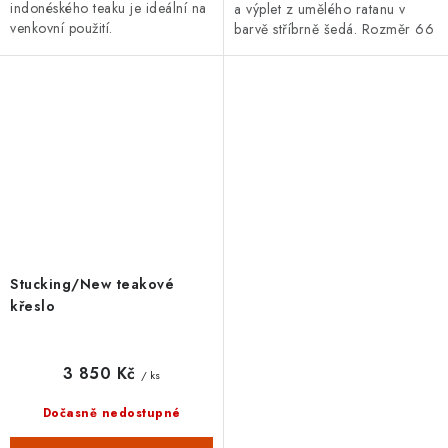
indonéského teaku je ideální na
a výplet z umělého ratanu v
venkovní použití.
barvě stříbrně šedá. Rozměr 66
x 62 x 84 cm.
Stucking/New teakové
křeslo
3 850 Kč
/ ks
Dočasně nedostupné