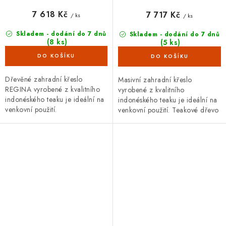
7 618 Kč
7 717 Kč
/ ks
/ ks
Skladem - dodání do 7 dnů
Skladem - dodání do 7 dnů
(8 ks)
(5 ks)
Dřevěné zahradní křeslo
Masivní zahradní křeslo
REGINA vyrobené z kvalitního
vyrobené z kvalitního
indonéského teaku je ideální na
indonéského teaku je ideální na
venkovní použití.
venkovní použití. Teakové dřevo
je velice odolné proti vnějším
vlivům, nepříznivé počasí,...