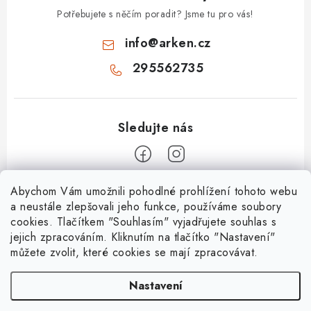
Potřebujete s něčím poradit? Jsme tu pro vás!
info
@
arken.cz
295562735
Z
Abychom Vám umožnili pohodlné prohlížení tohoto webu
a neustále zlepšovali jeho funkce, používáme soubory
á
cookies. Tlačítkem "Souhlasím" vyjadřujete souhlas s
O Arken
p
jejich zpracováním. Kliknutím na tlačítko "Nastavení"
a
můžete zvolit, které cookies se mají zpracovávat.
O nás
Vše o nákupu
t
Kontakty
Nastavení
í
Nejčastější dotazy
Platební metody
Mapa servisů