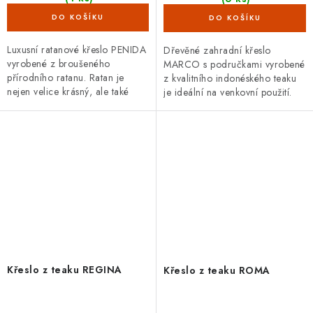
Luxusní ratanové křeslo PENIDA
Dřevěné zahradní křeslo
vyrobené z broušeného
MARCO s područkami vyrobené
přírodního ratanu. Ratan je
z kvalitního indonéského teaku
nejen velice krásný, ale také
je ideální na venkovní použití.
velmi odolný materiál s dlouhou
životností.
Křeslo z teaku REGINA
Křeslo z teaku ROMA