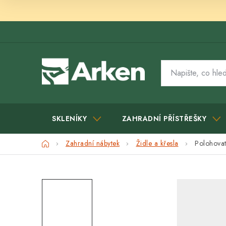
Přejít
na
obsah
SKLENÍKY
ZAHRADNÍ PŘÍSTŘEŠKY
Domů
Zahradní nábytek
Židle a křesla
Polohovat