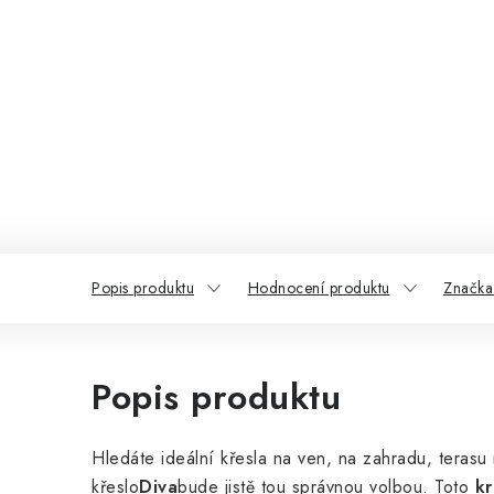
Popis produktu
Hodnocení produktu
Značka
Popis produktu
Hledáte ideální křesla na ven, na zahradu, teras
křeslo
Diva
bude jistě tou správnou volbou. Toto
kr