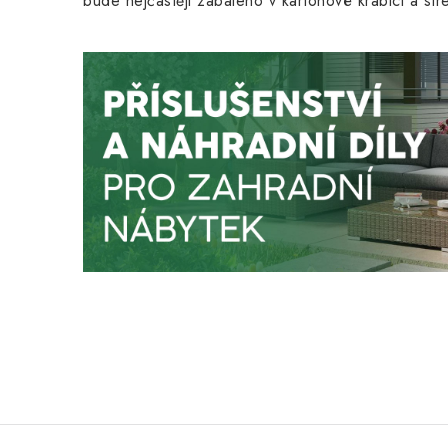
bude nejčastěji zabaleno v kartonové krabici a str