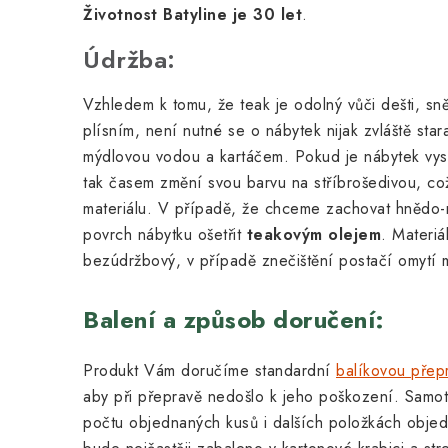
Životnost Batyline je 30 let
.
Údržba:
Vzhledem k tomu, že teak je odolný vůči dešti, sn
plísním, není nutné se o nábytek nijak zvláště star
mýdlovou vodou a kartáčem. Pokud je nábytek vyst
tak časem změní svou barvu na stříbrošedivou, což
materiálu. V případě, že chceme zachovat hnědo-
povrch nábytku ošetřit
teakovým olejem
. Materiá
bezúdržbový, v případě znečištění postačí omytí
Balení a způsob doručení:
Produkt Vám doručíme standardní
balíkovou přep
aby při přepravě nedošlo k jeho poškození. Samot
počtu objednaných kusů i dalších položkách objed