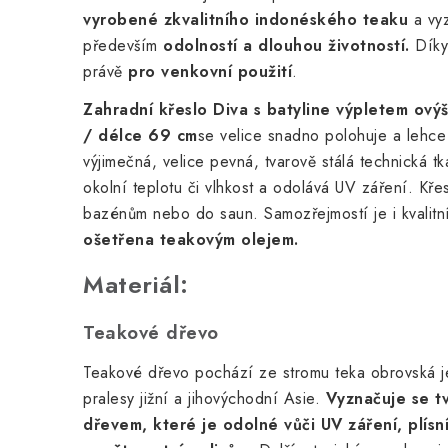
vyrobené z
kvalitního indonéského teaku
a vy
především
odolností a dlouhou životností.
Díky 
právě
pro venkovní použití
.
Zahradní křeslo Diva s batyline výpletem o
vý
/ délce 69 cm
se velice snadno polohuje a lehce
výjimečná, velice pevná, tvarově stálá technická t
okolní teplotu či vlhkost a odolává UV záření. Křes
bazénům nebo do saun.
Samozřejmostí je i kvalit
ošetřena teakovým olejem.
Materiál:
Teakové dřevo
Teakové dřevo pochází ze stromu teka obrovská 
pralesy jižní a jihovýchodní Asie.
Vyznačuje se t
dřevem, které je odolné vůči UV záření, plís