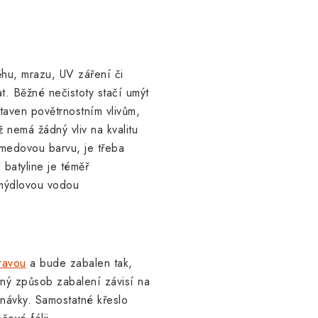
ěhu, mrazu, UV záření či
at. Běžné nečistoty stačí umýt
aven povětrnostním vlivům,
 nemá žádný vliv na kvalitu
medovou barvu, je třeba
l batyline je téměř
 mýdlovou vodou
ravou
a bude zabalen tak,
ný způsob zabalení závisí na
návky. Samostatné křeslo