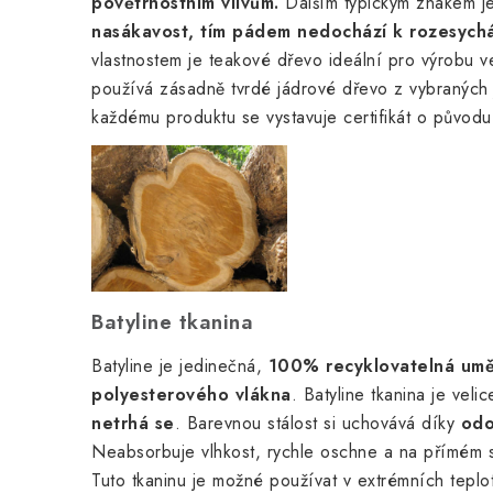
povětrnostním vlivům.
Dalším typickým znakem j
nasákavost, tím pádem nedochází k rozesychá
vlastnostem je teakové dřevo ideální pro výrobu
používá zásadně tvrdé jádrové dřevo z vybraných 
každému produktu se vystavuje certifikát o původu
Batyline tkanina
Batyline je jedinečná,
100% recyklovatelná umě
polyesterového vlákna
. Batyline tkanina je veli
netrhá se
. Barevnou stálost si uchovává díky
odo
Neabsorbuje vlhkost, rychle oschne a na přímém s
Tuto tkaninu je možné používat v extrémních tepl