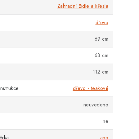
Zahradní židle a křesla
dřevo
69 cm
63 cm
112 cm
onstrukce
dřevo - teakové
neuvedeno
ne
ěrka
ano