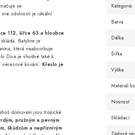
značuje se
Kategorie
své odolnosti je ideální
Barva
šce 112, šířce 63 a hloubce
Délka
 skládá.
Batyline je
kanina, která neabsorbuje
Šířka
lo Diva j
e vhodné také k
ní nerezové kování.
Křeslo je
Výška
Materiál k
Nosnost
jehož domovem jsou tropické
Skládací
vrdým, pružným a pevným
ním, škůdcům a nepříznivým
Zádová op