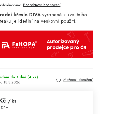
Podrobnosti hodnocení
eohodnoceno
radní křeslo DIVA
vyrobené z kvalitního
eaku je ideální na venkovní použití.
odání do 7 dnů
(4 ks)
Možnosti doručení
18.8.2026
 Kč
/ ks
z DPH
: