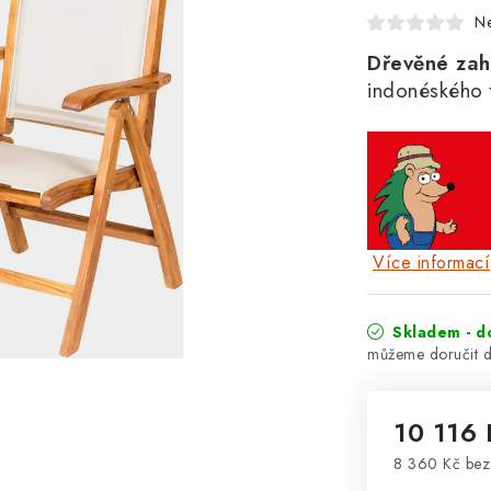
N
Dřevěné zah
indonéského t
Více informací
Skladem - d
10 116
8 360 Kč be
Měrná cena