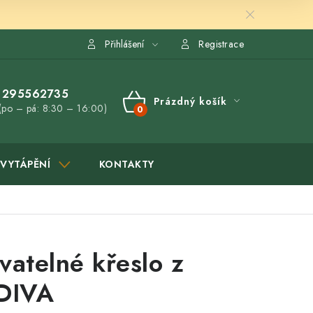
Přihlášení
Registrace
295562735
Prázdný košík
(po – pá: 8:30 – 16:00)
NÁKUPNÍ
KOŠÍK
VYTÁPĚNÍ
KONTAKTY
vatelné křeslo z
 DIVA