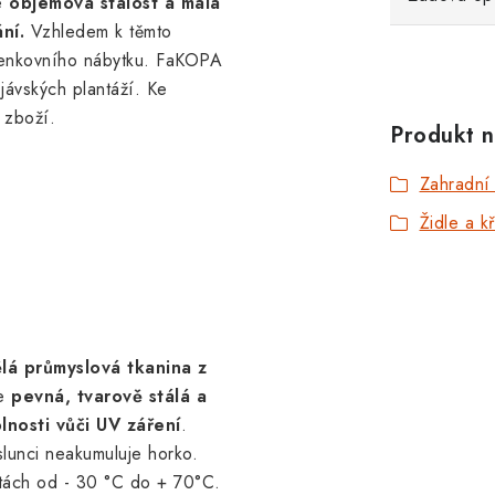
e
objemová stálost a malá
ní.
Vzhledem k těmto
 venkovního nábytku. FaKOPA
jávských plantáží. Ke
 zboží.
Produkt n
Zahradní
Židle a k
lá průmyslová tkanina z
ce
pevná, tvarově stálá a
lnosti vůči UV záření
.
lunci neakumuluje horko.
otách od - 30 °C do + 70°C.