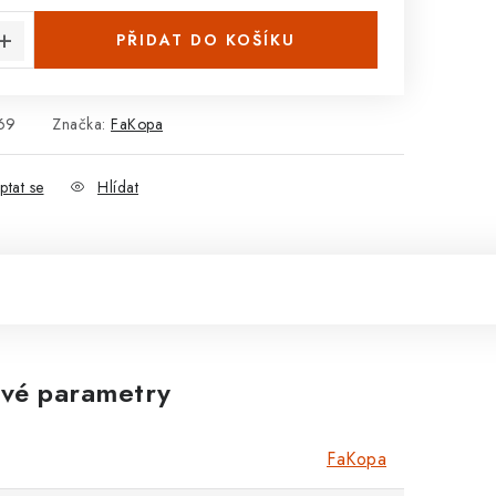
PŘIDAT DO KOŠÍKU
69
Značka:
FaKopa
ptat se
Hlídat
vé parametry
FaKopa