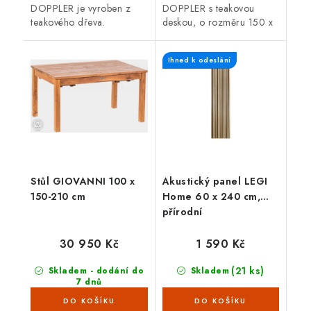
DOPPLER je vyroben z
DOPPLER s teakovou
teakového dřeva.
deskou, o rozměru 150 x
Zabudovaná deska
90 x 75 cm je lehký a
umožňuje stůl jednoduše
stabilní nábytek s odolnou
Ihned k odeslání
rozložit až do délky 210
hliníkovou konstrukcí.
cm.
Stůl GIOVANNI 100 x
Akustický panel LEGI
150-210 cm
Home 60 x 240 cm,
přírodní
30 950 Kč
1 590 Kč
(21 ks)
Skladem - dodání do
Skladem
7 dnů
(3 ks)