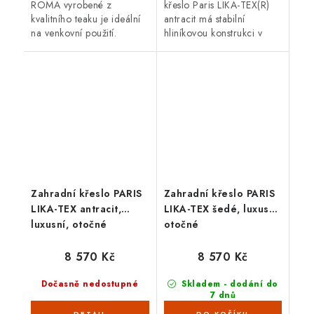
ROMA vyrobené z
křeslo Paris LIKA-TEX(R)
kvalitního teaku je ideální
antracit má stabilní
na venkovní použití.
hliníkovou konstrukci v
Vhodné pro venkovní
antracitové barvě. Nosnost
použití.
120 kg a rozměry 62 x
66 x 111 cm.
Zahradní křeslo PARIS
Zahradní křeslo PARIS
LIKA-TEX antracit,
LIKA-TEX šedé, luxusní,
luxusní, otočné
otočné
8 570 Kč
8 570 Kč
Dočasně nedostupné
Skladem - dodání do
7 dnů
(2 ks)