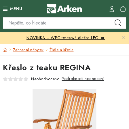
Přejít
na
obsah
Skleníky
NOVINKA – WPC terasová dlažba LEGI ➡️
Zahradní přístřešky
Domů
Zahradní nábytek
Židle a křesla
Zahradní nábytek
Křeslo z teaku REGINA
Grily a ohniště
Podrobnosti hodnocení
Neohodnoceno
Vytápění
Kontakty