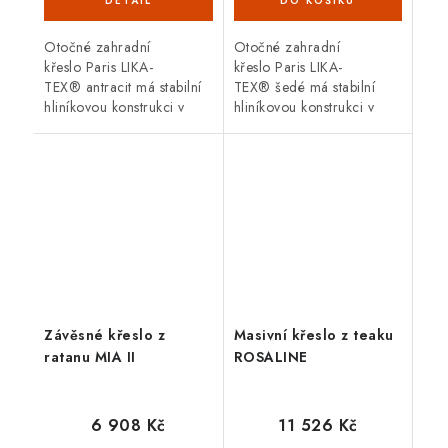
Otočné zahradní
Otočné zahradní
křeslo Paris LIKA-
křeslo Paris LIKA-
TEX® antracit má stabilní
TEX® šedé má stabilní
hliníkovou konstrukci v
hliníkovou konstrukci v
antracitové barvě. Křeslo
antracitové barvě. Křeslo
je otočné o 360°.
je otočné o 360°.
Rozměry 58 x...
Závěsné křeslo z
Masivní křeslo z teaku
ratanu MIA II
ROSALINE
6 908 Kč
11 526 Kč