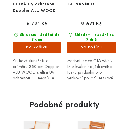
ULTRA UV ochranou
GIOVANNI IX
Doppler ALU WOOD
3,5 m, antracit
5 791 Kč
9 671 Kč
Skladem - dodání do
Skladem - dodání do
7 dnů
7 dnů
(2 ks)
(5 ks)
Kruhový slunečník o
Masivní lavice GIOVANNI
průměru 350 cm Doppler
IX z kvalitního jádrového
ALU WOOD s ultra UV
teaku je ideální pro
ochranou. Slunečník je
venkovní použití. Teakové
otočný, má tyč uprostřed a
dřevo je velice odolné
hliníkovou konstrukci.
proti vnějším vlivům,
Potah je v barvě antracitu.
nepříznivé počasí,...
Podobné produkty