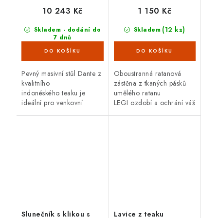
10 243 Kč
1 150 Kč
(12 ks)
Skladem - dodání do
Skladem
7 dnů
(4 ks)
Pevný masivní stůl Dante z
Oboustranná ratanová
kvalitního
zástěna z tkaných pásků
indonéského teaku je
umělého ratanu
ideální pro venkovní
LEGI ozdobí a ochrání váš
použití. Hodí se skvěle také
balkón, zábradlí nebo plot
do interiéru. Teakové
a zajistí soukromí po celý
dřevo je velice odolné
rok. Zástěna má
proti vnějším...
oboustrannou UV...
Slunečník s klikou s
Lavice z teaku