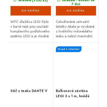
(>100 ks)
Skladem
Skladem - dodání do
7 dnů
(5 ks)
WPC dlaždice LEGI Style
Celodřevěné zahradní
v barvě teak jsou součástí
lehátko Abele je vyrobené
komplexního podlahového
z kvalitního indonéského
systému LEGI a je vhodné
teaku a nabízí maximální
je použít jako exteriérovou
komfort. Teakové dřevo je
podlahovou krytinu. Mají
velice odolné proti vnějším
Ihned k odeslání
velmi snadnou a rychlou...
vlivům, nepříznivé
počasí,...
Stůl z teaku DANTE V
Balkonová zástěna
LEGI 3 x 1 m, hnědá