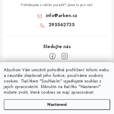
Potřebujete s něčím poradit? Jsme tu pro vás!
info
@
arken.cz
295562735
Z
Abychom Vám umožnili pohodlné prohlížení tohoto webu
a neustále zlepšovali jeho funkce, používáme soubory
á
cookies. Tlačítkem "Souhlasím" vyjadřujete souhlas s
O Arken
p
jejich zpracováním. Kliknutím na tlačítko "Nastavení"
a
můžete zvolit, které cookies se mají zpracovávat.
O nás
Vše o nákupu
t
Kontakty
Nastavení
í
Nejčastější dotazy
Platební metody
Mapa servisů