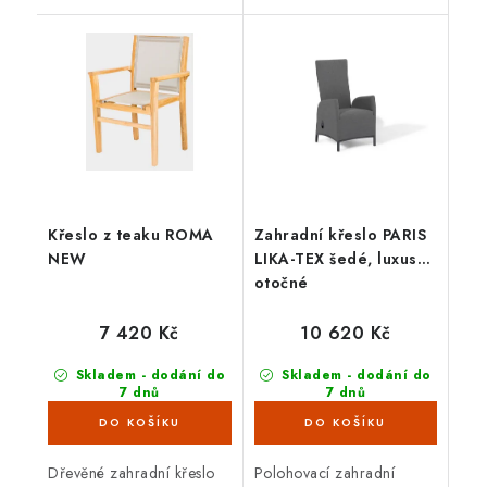
použití. Teakové dřevo je
ideální na venkovní
velice odolné proti vnějším
použití.
vlivům, nepříznivé
počasí,...
Křeslo z teaku ROMA
Zahradní křeslo PARIS
NEW
LIKA-TEX šedé, luxusní,
otočné
7 420 Kč
10 620 Kč
Skladem - dodání do
Skladem - dodání do
7 dnů
7 dnů
(6 ks)
(9 ks)
Dřevěné zahradní křeslo
Polohovací zahradní