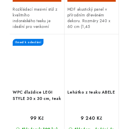
Rozkládací masivní stůl z
MDF akustický panel v
kvalitního
přírodním dřevěném
indonéského teaku je
dekoru. Rozměry 240 x
ideální pro venkovní
60 cm (1,45
použití. Teakové dřevo je
m2), akustická třída D,
velice odolné proti vnějším
atraktivní design a snadná
Ihned k odeslání
vlivům, nepříznivé počasí,
montáž. Vhodné do
déšť,...
domácnosti i...
WPC dlaždice LEGI
Lehátko z teaku ABELE
STYLE 30 x 30 cm, teak
99 Kč
9 240 Kč