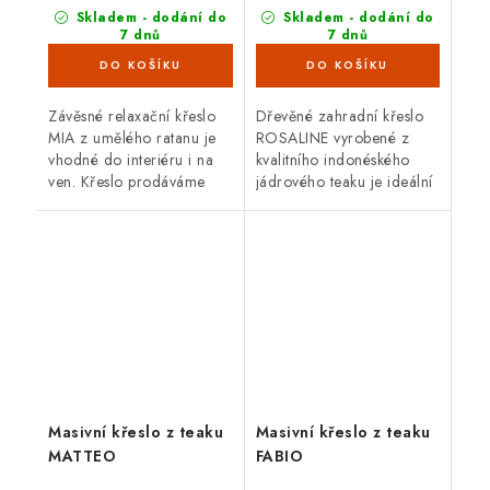
Skladem - dodání do
Skladem - dodání do
7 dnů
7 dnů
(10 ks)
(1 ks)
Závěsné relaxační křeslo
Dřevěné zahradní křeslo
MIA z umělého ratanu je
ROSALINE vyrobené z
vhodné do interiéru i na
kvalitního indonéského
ven. Křeslo prodáváme
jádrového teaku je ideální
bez kovové konstrukce.
na venkovní použití.
Doporučujeme zavěsit na
trám nebo do...
Masivní křeslo z teaku
Masivní křeslo z teaku
MATTEO
FABIO