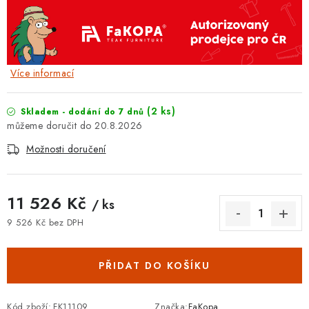
Více informací
(2 ks)
Skladem - dodání do 7 dnů
20.8.2026
Možnosti doručení
11 526 Kč
/ ks
9 526 Kč bez DPH
Měrná cena:
PŘIDAT DO KOŠÍKU
Kód zboží:
FK11109
Značka:
FaKopa