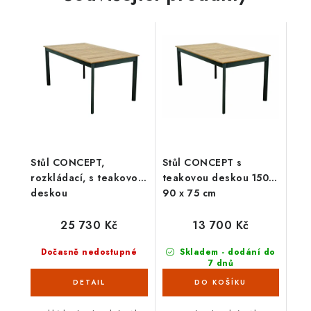
Stůl CONCEPT,
Stůl CONCEPT s
rozkládací, s teakovou
teakovou deskou 150 x
deskou
90 x 75 cm
25 730 Kč
13 700 Kč
Dočasně nedostupné
Skladem - dodání do
7 dnů
(7 ks)