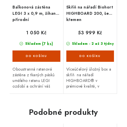
Balkonová zástěna
Skříň na nářadí Biohort
LEGI 3 x 0,9 m, žíhaná
HIGHBOARD 200, šedý
přírodní
křemen
1 050 Kč
53 999 Kč
(7 ks)
Skladem
Skladem - 2 až 3 týdny
Oboustranná ratanová
Víceúčelový úložný box a
zástěna z tkaných pásků
skříň na nářadí
umělého ratanu LEGI
HIGHBOARD® v
ozdobí a ochrání váš
prémiové kvalitě, v
balkón, zábradlí nebo plot
provedení šedý křemen s
a zajistí soukromí po celý
dvoukřídlými dveřmi a
rok. Zástěna má
horním víkem. Vnější
oboustrannou UV...
rozměry š 200 x d 84
Podobné produkty
cm....