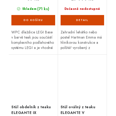
(71 ks)
Skladem
Dočasně nedostupné
WPC dlaždice LEGI Base
Zahradní lehátko nebo
v barvě teak jsou součástí
postel Hartman Emma má
komplexního podlahového
hliníkovou konstrukce a
systému LEGI a je vhodné
polštář vyrobený z
je použít jako exteriérovou
rychleschnoucí pěny a
podlahovou krytinu. Mají
vnější tkaniny Sunbrella.
velmi snadnou a rychlou...
Barva zelená. Rozměr 196
x 130 x 40 cm.
Stůl obdelník z teaku
Stůl oválný z teaku
ELEGANTE IX
ELEGANTE V