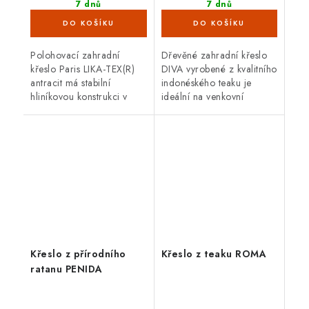
7 dnů
7 dnů
(2 ks)
(4 ks)
Polohovací zahradní
Dřevěné zahradní křeslo
křeslo Paris LIKA-TEX(R)
DIVA vyrobené z kvalitního
antracit má stabilní
indonéského teaku je
hliníkovou konstrukci v
ideální na venkovní
antracitové barvě. Nosnost
použití.
120 kg a rozměry 62 x
66 x 111 cm.
Křeslo z přírodního
Křeslo z teaku ROMA
ratanu PENIDA