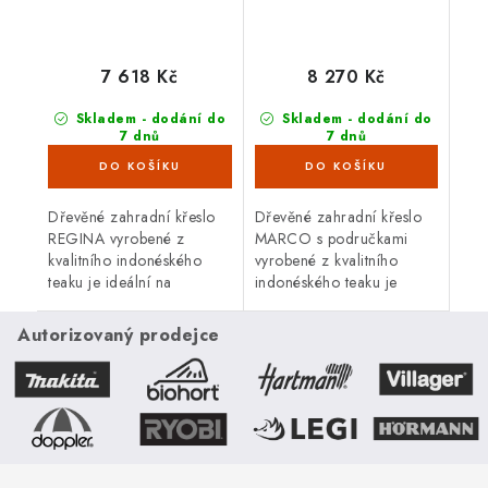
7 618 Kč
8 270 Kč
Skladem - dodání do
Skladem - dodání do
7 dnů
7 dnů
(8 ks)
(10 ks)
Dřevěné zahradní křeslo
Dřevěné zahradní křeslo
REGINA vyrobené z
MARCO s područkami
kvalitního indonéského
vyrobené z kvalitního
teaku je ideální na
indonéského teaku je
venkovní použití.
ideální na venkovní
použití.
Autorizovaný prodejce