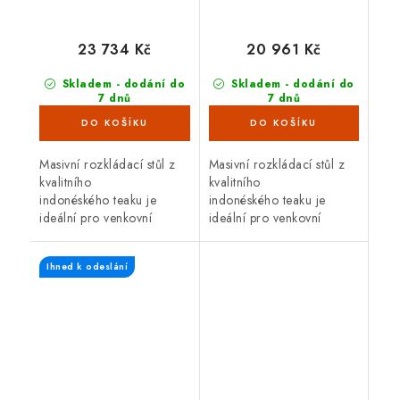
23 734 Kč
20 961 Kč
Skladem - dodání do
Skladem - dodání do
7 dnů
7 dnů
(4 ks)
(3 ks)
Masivní rozkládací stůl z
Masivní rozkládací stůl z
kvalitního
kvalitního
indonéského teaku je
indonéského teaku je
ideální pro venkovní
ideální pro venkovní
použití. Teakové dřevo je
použití. Teakové dřevo je
velice odolné proti vnějším
velice odolné proti vnějším
Ihned k odeslání
vlivům, nepříznivé počasí,
vlivům, nepříznivé počasí,
déšť,...
déšť,...