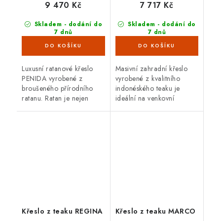
9 470 Kč
7 717 Kč
Skladem - dodání do
Skladem - dodání do
7 dnů
7 dnů
(1 ks)
(5 ks)
Luxusní ratanové křeslo
Masivní zahradní křeslo
PENIDA vyrobené z
vyrobené z kvalitního
broušeného přírodního
indonéského teaku je
ratanu. Ratan je nejen
ideální na venkovní
velice krásný, ale také
použití. Teakové dřevo je
velmi odolný materiál s
velice odolné proti vnějším
dlouhou životností.
vlivům, nepříznivé
počasí,...
Křeslo z teaku REGINA
Křeslo z teaku MARCO