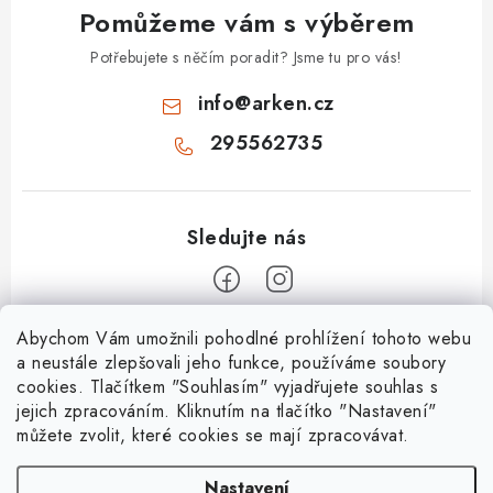
Pomůžeme vám s výběrem
Potřebujete s něčím poradit? Jsme tu pro vás!
info
@
arken.cz
295562735
Z
Abychom Vám umožnili pohodlné prohlížení tohoto webu
a neustále zlepšovali jeho funkce, používáme soubory
á
cookies. Tlačítkem "Souhlasím" vyjadřujete souhlas s
O Arken
p
jejich zpracováním. Kliknutím na tlačítko "Nastavení"
a
můžete zvolit, které cookies se mají zpracovávat.
O nás
Vše o nákupu
t
Kontakty
Nastavení
Nejčastější dotazy