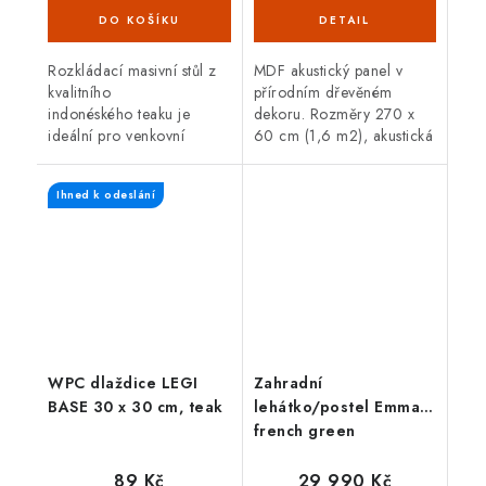
(3 ks)
Rozkládací masivní stůl z
MDF akustický panel v
kvalitního
přírodním dřevěném
indonéského teaku je
dekoru. Rozměry 270 x
ideální pro venkovní
60 cm (1,6 m2), akustická
použití. Teakové dřevo je
třída D, atraktivní
velice odolné proti vnějším
design a snadná montáž.
Ihned k odeslání
vlivům, nepříznivé počasí,
Vhodné do domácnosti i...
déšť,...
WPC dlaždice LEGI
Zahradní
BASE 30 x 30 cm, teak
lehátko/postel Emma,
french green
89 Kč
29 990 Kč