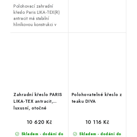
Polohovací zahradní
křeslo Paris LIKA-TEX(R)
antracit má stabilní
hliníkovou konstrukci v
antracitové barvě. Nosnost
120 kg a rozměry 62 x
66 x 111 cm.
Zahradní křeslo PARIS
Polohovatelné křeslo z
LIKA-TEX antracit,
teaku DIVA
luxusní, otočné
10 620 Kč
10 116 Kč
Skladem - dodání do
Skladem - dodání do