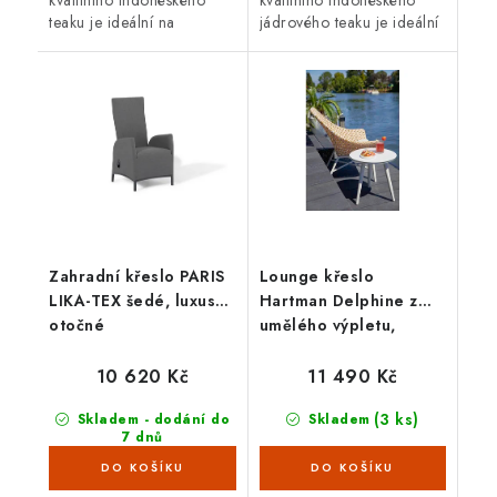
kvalitního indonéského
kvalitního indonéského
teaku je ideální na
jádrového teaku je ideální
venkovní použití.
na venkovní použití.
Zahradní křeslo PARIS
Lounge křeslo
LIKA-TEX šedé, luxusní,
Hartman Delphine z
otočné
umělého výpletu,
honey
10 620 Kč
11 490 Kč
(3 ks)
Skladem - dodání do
Skladem
7 dnů
(9 ks)