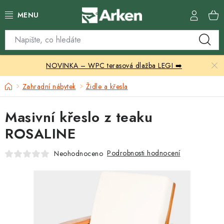
Přejít
na
obsah
Skleníky
NOVINKA – WPC terasová dlažba LEGI ➡️
Zahradní přístřešky
Domů
Zahradní nábytek
Židle a křesla
Zahradní nábytek
Masivní křeslo z teaku
Grily a ohniště
ROSALINE
Vytápění
Podrobnosti hodnocení
Neohodnoceno
Kontakty