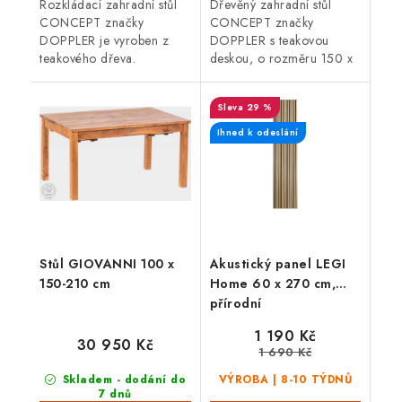
Rozkládací zahradní stůl
Dřevěný zahradní stůl
CONCEPT značky
CONCEPT značky
DOPPLER je vyroben z
DOPPLER s teakovou
teakového dřeva.
deskou, o rozměru 150 x
Zabudovaná deska
90 x 75 cm je lehký a
umožňuje stůl jednoduše
stabilní nábytek s odolnou
29 %
rozložit až do délky 210
hliníkovou konstrukcí.
cm.
Ihned k odeslání
Stůl GIOVANNI 100 x
Akustický panel LEGI
150-210 cm
Home 60 x 270 cm,
přírodní
1 190 Kč
30 950 Kč
1 690 Kč
Skladem - dodání do
VÝROBA | 8-10 TÝDNŮ
7 dnů