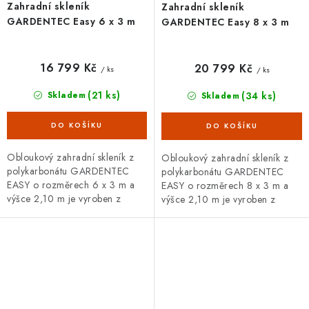
Zahradní skleník
Zahradní skleník
GARDENTEC Easy 6 x 3 m
GARDENTEC Easy 8 x 3 m
16 799 Kč
20 799 Kč
/ ks
/ ks
(21 ks)
(34 ks)
Skladem
Skladem
Obloukový zahradní skleník z
Obloukový zahradní skleník z
polykarbonátu GARDENTEC
polykarbonátu GARDENTEC
EASY o rozměrech 6 x 3 m a
EASY o rozměrech 8 x 3 m a
výšce 2,10 m je vyroben z
výšce 2,10 m je vyroben z
vysoce kvalitních ocelových
vysoce kvalitních ocelových
pozinkovaných trubek. Opláštěn
pozinkovaných trubek. Opláštěn
je 4 mm...
je 4 mm...