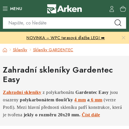
Přejít
na
obsah
Skleníky
NOVINKA – WPC terasová dlažba LEGI ➡️
Zahradní přístřešky
Domů
Skleníky
Skleníky GARDENTEC
Zahradní nábytek
Zahradní skleníky Gardentec
Grily a ohniště
Easy
Vytápění
Zahradní skleníky
z polykarbonátu
Gardentec Easy
jsou
Kontakty
osazeny
polykarbonátem tloušťky
4 mm
a
6 mm
(verze
Profi). Mezi hlavní přednosti skleníku patří konstrukce, která
je tvořena
jekly o rozměru 20x20 mm.
Číst dále