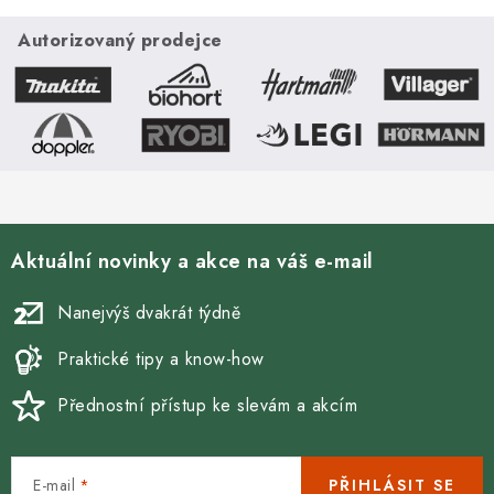
ý
Autorizovaný prodejce
p
i
s
u
Aktuální novinky a akce na váš e-mail
Nanejvýš dvakrát týdně
Praktické tipy a know-how
Přednostní přístup ke slevám a akcím
E-mail
PŘIHLÁSIT SE