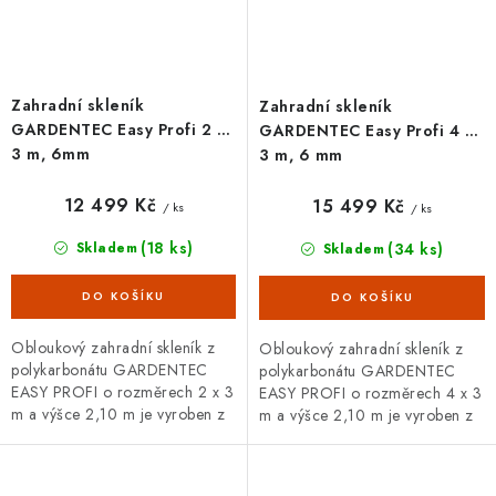
Zahradní skleník
Zahradní skleník
GARDENTEC Easy Profi 2 x
GARDENTEC Easy Profi 4 x
3 m, 6mm
3 m, 6 mm
12 499 Kč
15 499 Kč
/ ks
/ ks
(18 ks)
(34 ks)
Skladem
Skladem
Obloukový zahradní skleník z
Obloukový zahradní skleník z
polykarbonátu GARDENTEC
polykarbonátu GARDENTEC
EASY PROFI o rozměrech 2 x 3
EASY PROFI o rozměrech 4 x 3
m a výšce 2,10 m je vyroben z
m a výšce 2,10 m je vyroben z
vysoce kvalitních ocelových
vysoce kvalitních ocelových
pozinkovaných trubek. Opláštěn
pozinkovaných trubek. Opláštěn
je 6...
je 6...