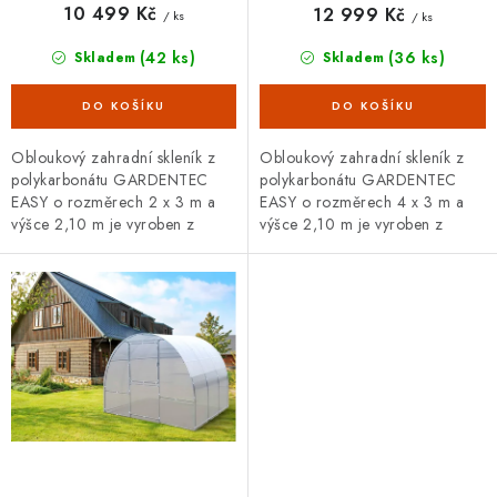
10 499 Kč
12 999 Kč
/ ks
/ ks
(42 ks)
(36 ks)
Skladem
Skladem
Obloukový zahradní skleník z
Obloukový zahradní skleník z
polykarbonátu GARDENTEC
polykarbonátu GARDENTEC
EASY o rozměrech 2 x 3 m a
EASY o rozměrech 4 x 3 m a
výšce 2,10 m je vyroben z
výšce 2,10 m je vyroben z
vysoce kvalitních ocelových
vysoce kvalitních ocelových
pozinkovaných trubek. Opláštěn
pozinkovaných trubek. Opláštěn
je 4 mm...
je 4 mm...