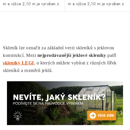
m a výšce 2,10 m je vyroben z
m a výšce 2,10 m je vyroben z
vysoce kvalitních ocelových
vysoce kvalitních ocelových
pozinkovaných trubek. Opláštěn
pozinkovaných trubek. Opláštěn
je 6...
je 6...
O
v
l
Skleník lze označit za základní verzi skleníků s jeklovou
á
konstrukcí. Mezi
nejprodávanější jeklové skleníky
patří
d
skleníky LEGI
, u kterých můžete vybírat z různých šířek
a
skleníků a rozměrů jeklů.
c
í
p
r
v
k
y
v