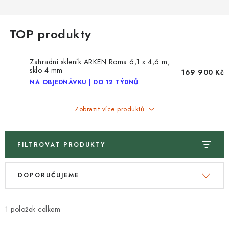
Zahradní skleník ARKEN Roma 6,1 x 4,6 m,
sklo 4 mm
169 900 Kč
NA OBJEDNÁVKU | DO 12 TÝDNŮ
Zobrazit více produktů
FILTROVAT PRODUKTY
V
Ř
DOPORUČUJEME
ý
a
p
z
i
e
1
s
n