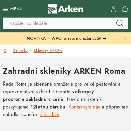
Přejít
na
obsah
Skleníky
NOVINKA – WPC terasová dlažba LEGI ➡️
Zahradní přístřešky
Domů
Skleníky
Skleníky ARKEN
Zahradní nábytek
Zahradní skleníky ARKEN Roma
Grily a ohniště
Řada Roma je skleněná oranžerie pro velké pěstování a
Vytápění
reprezentativní vzhled. Oceníte
velkorysý
prostor
a
základnu v ceně
.
Navíc na skleník
Kontakty
poskytujeme
12letou záruku
.
Kontaktujte nás
a připravíme
nabídku na míru.
Číst dále