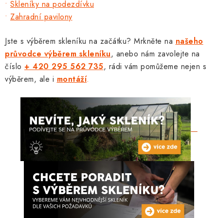
•
Skleníky na podezdívku
•
Zahradní pavilony
Jste s výběrem skleníku na začátku? Mrkněte na
našeho
průvodce výběrem skleníku
, anebo nám zavolejte na
číslo
+ 420 295 562 735
, rádi vám pomůžeme nejen s
výběrem, ale i
montáží
.