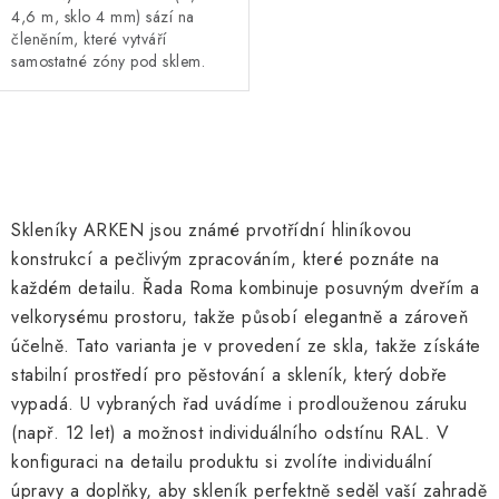
4,6 m, sklo 4 mm) sází na
členěním, které vytváří
samostatné zóny pod sklem.
prémiové provedení, posuvné
dveře výška 185 cm a
individuální barvu RAL.
O
v
l
Skleníky ARKEN jsou známé prvotřídní hliníkovou
á
konstrukcí a pečlivým zpracováním, které poznáte na
d
každém detailu.
Řada Roma kombinuje posuvným dveřím a
a
velkorysému prostoru, takže působí elegantně a zároveň
c
účelně. Tato varianta je v provedení ze skla, takže získáte
í
stabilní prostředí pro pěstování a skleník, který dobře
p
vypadá.
U vybraných řad uvádíme i prodlouženou záruku
r
(např. 12 let) a možnost individuálního odstínu RAL. V
v
konfiguraci na detailu produktu si zvolíte individuální
k
úpravy a doplňky, aby skleník perfektně seděl vaší zahradě