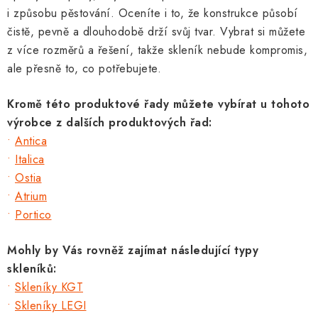
y
i způsobu pěstování. Oceníte i to, že konstrukce působí
v
čistě, pevně a dlouhodobě drží svůj tvar. Vybrat si můžete
ý
z více rozměrů a řešení, takže skleník nebude kompromis,
p
ale přesně to, co potřebujete.
i
s
Kromě této produktové řady můžete vybírat u tohoto
u
výrobce z dalších produktových řad:
•
Antica
•
Italica
•
Ostia
•
Atrium
•
Portico
Mohly by Vás rovněž zajímat následující typy
skleníků:
•
Skleníky KGT
•
Skleníky LEGI