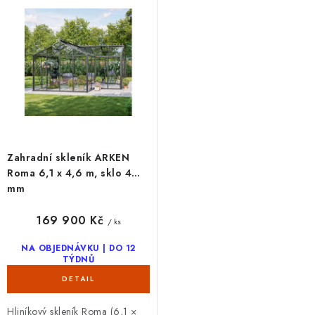
p
í
r
p
o
r
d
o
u
d
k
u
t
k
ů
t
Zahradní skleník ARKEN
ů
Roma 6,1 x 4,6 m, sklo 4
mm
169 900 Kč
/ ks
NA OBJEDNÁVKU | DO 12
TÝDNŮ
Hliníkový skleník Roma (6,1 ×