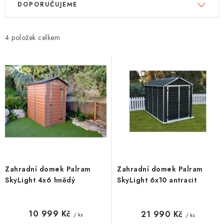
DOPORUČUJEME
ý
a
p
z
i
e
4
s
n
p
í
r
p
o
r
d
o
u
d
k
u
t
k
ů
t
Zahradní domek Palram
Zahradní domek Palram
ů
SkyLight 4x6 hnědý
SkyLight 6x10 antracit
10 999 Kč
21 990 Kč
/ ks
/ ks