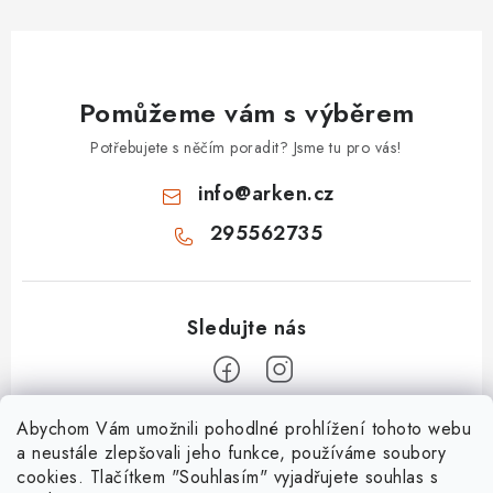
Pomůžeme vám s výběrem
Potřebujete s něčím poradit? Jsme tu pro vás!
info
@
arken.cz
295562735
Z
Abychom Vám umožnili pohodlné prohlížení tohoto webu
a neustále zlepšovali jeho funkce, používáme soubory
á
cookies. Tlačítkem "Souhlasím" vyjadřujete souhlas s
O Arken