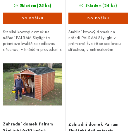
(25 ks)
(24 ks)
Skladem
Skladem
Stabilní kovový domek na
Stabilní kovový domek na
nářadí PALRAM Skylight v
nářadí PALRAM Skylight v
prémiové kvalitě se sedlovou
prémiové kvalitě se sedlovou
střechou, v hnědém provedení s
střechou, v antracitovém
jednokřídlými dveřmi. Vnější
provedení s dvoukřídlými
rozměry š 121 x...
dveřmi. Vnější rozměry š 185...
Zahradní domek Palram
Zahradní domek Palram
SkyLight 6x10 hnědý
SkyLight 6x5 antracit