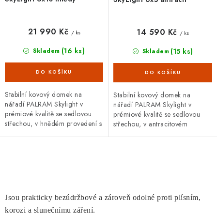
21 990 Kč
14 590 Kč
/ ks
/ ks
(16 ks)
(15 ks)
Skladem
Skladem
Stabilní kovový domek na
Stabilní kovový domek na
nářadí PALRAM Skylight v
nářadí PALRAM Skylight v
prémiové kvalitě se sedlovou
prémiové kvalitě se sedlovou
střechou, v hnědém provedení s
střechou, v antracitovém
dvoukřídlými dveřmi. Vnější
provedení s jednokřídlými
rozměry š 185 x d...
dveřmi. Vnější rozměry š 217
x...
O
v
l
Jsou prakticky bezúdržbové a zároveň odolné proti plísním,
á
korozi a slunečnímu záření.
d