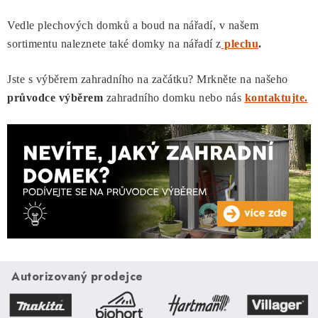
a
Vedle plechových domků a boud na nářadí, v našem
c
sortimentu naleznete také domky na nářadí z
plechu
.
í
p
Jste s výběrem zahradního na začátku? Mrkněte na našeho
r
průvodce výběrem
zahradního domku nebo nás
kontaktujte.
v
k
y
v
ý
p
i
s
u
Autorizovaný prodejce