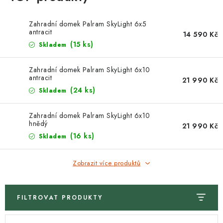
Zahradní domek Palram SkyLight 6x5
antracit
14 590 Kč
(15 ks)
Skladem
Zahradní domek Palram SkyLight 6x10
antracit
21 990 Kč
(24 ks)
Skladem
Zahradní domek Palram SkyLight 6x10
hnědý
21 990 Kč
(16 ks)
Skladem
Zobrazit více produktů
FILTROVAT PRODUKTY
V
Ř