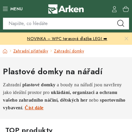
Přejít
na
obsah
Skleníky
NOVINKA – WPC terasová dlažba LEGI ➡️
Zahradní přístřešky
Domů
Zahradní přístřešky
Zahradní domky
Zahradní nábytek
Plastové domky na nářadí
Grily a ohniště
Zahradní
plastové domky
a boudy na nářadí jsou navrženy
Vytápění
jako ideální prostor pro
ukládání, organizaci a ochranu
vašeho zahradního náčiní,
dětských her
nebo
sportovního
Kontakty
vybavení
.
Číst dále