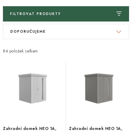
FILTROVAT PRODUKTY
V
Ř
DOPORUČUJEME
ý
a
p
z
i
e
84
s
n
p
í
r
p
o
r
d
o
u
d
k
u
t
k
ů
t
Zahradní domek NEO 1A,
Zahradní domek NEO 1A,