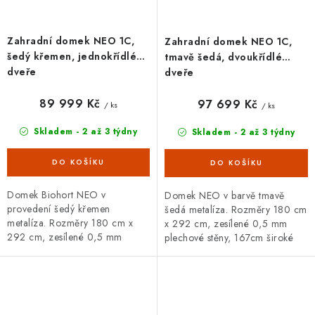
Zahradní domek NEO 1C,
Zahradní domek NEO 1C,
šedý křemen, jednokřídlé
tmavě šedá, dvoukřídlé
dveře
dveře
89 999 Kč
97 699 Kč
/ ks
/ ks
Skladem - 2 až 3 týdny
Skladem - 2 až 3 týdny
Domek Biohort NEO v
Domek NEO v barvě tmavě
provedení šedý křemen
šedá metalíza. Rozměry 180 cm
metalíza. Rozměry 180 cm x
x 292 cm, zesílené 0,5 mm
292 cm, zesílené 0,5 mm
plechové stěny, 167cm široké
plechové stěny, rovná střecha.
dvojité dveře. Široká základní i
Široká základní i doplňková
doplňková výbava, 20letá
výbava, 20letá záruka.
záruka.