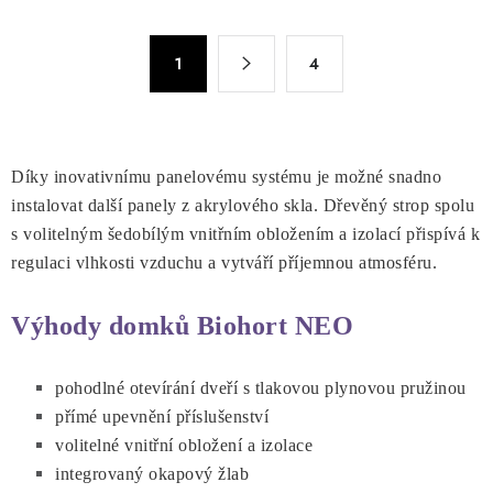
l
á
S
d
1
4
t
a
r
c
á
n
í
k
p
Díky inovativnímu panelovému systému je možné snadno
o
r
instalovat další panely z akrylového skla. Dřevěný strop spolu
v
v
s volitelným šedobílým vnitřním obložením a izolací přispívá k
á
k
regulaci vlhkosti vzduchu a vytváří příjemnou atmosféru.
n
y
í
v
Výhody domků Biohort NEO
ý
p
pohodlné otevírání dveří s tlakovou plynovou pružinou
i
přímé upevnění příslušenství
s
volitelné vnitřní obložení a izolace
u
integrovaný okapový žlab