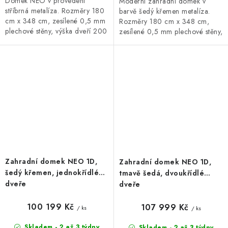
Domek NEO v provedení
Moderní zahradní domek v
stříbrná metalíza. Rozměry 180
barvě šedý křemen metalíza.
cm x 348 cm, zesílené 0,5 mm
Rozměry 180 cm x 348 cm,
plechové stěny, výška dveří 200
zesílené 0,5 mm plechové stěny,
cm. Široká základní i doplňková
rovná střecha. Bohatá základní i
výbava, 20letá záruka.
doplňková výbava,
prodloužená...
Zahradní domek NEO 1D,
Zahradní domek NEO 1D,
šedý křemen, jednokřídlé
tmavě šedá, dvoukřídlé
dveře
dveře
100 199 Kč
107 999 Kč
/ ks
/ ks
Skladem - 2 až 3 týdny
Skladem - 2 až 3 týdny