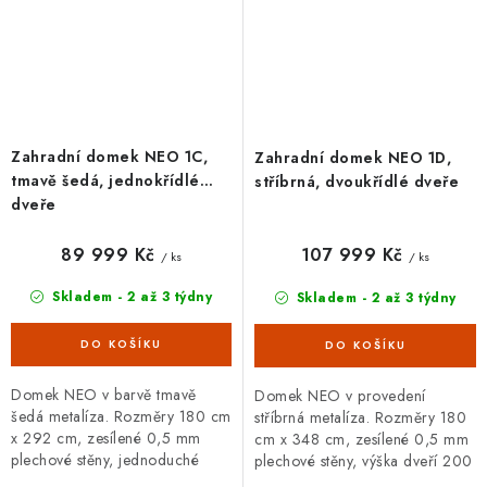
Zahradní domek NEO 1C,
Zahradní domek NEO 1D,
tmavě šedá, jednokřídlé
stříbrná, dvoukřídlé dveře
dveře
89 999 Kč
107 999 Kč
/ ks
/ ks
Skladem - 2 až 3 týdny
Skladem - 2 až 3 týdny
Domek NEO v barvě tmavě
Domek NEO v provedení
šedá metalíza. Rozměry 180 cm
stříbrná metalíza. Rozměry 180
x 292 cm, zesílené 0,5 mm
cm x 348 cm, zesílené 0,5 mm
plechové stěny, jednoduché
plechové stěny, výška dveří 200
dveře se zámkem. Široká
cm. Široká základní i doplňková