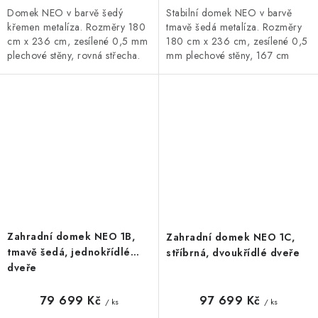
Domek NEO v barvě šedý
Stabilní domek NEO v barvě
křemen metalíza. Rozměry 180
tmavě šedá metalíza. Rozměry
cm x 236 cm, zesílené 0,5 mm
180 cm x 236 cm, zesílené 0,5
plechové stěny, rovná střecha.
mm plechové stěny, 167 cm
Široká základní i doplňková
široké dvojité dveře. Široká
výbava, 20letá záruka.
základní i doplňková výbava,
20letá...
Zahradní domek NEO 1B,
Zahradní domek NEO 1C,
tmavě šedá, jednokřídlé
stříbrná, dvoukřídlé dveře
dveře
79 699 Kč
97 699 Kč
/ ks
/ ks