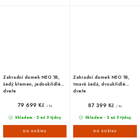
stěny, výška dveří 200 cm.
Široká základní i doplňková
Široká základní i doplňková
výbava, 20letá záruka.
výbava, 20letá záruka.
Zahradní domek NEO 1B,
Zahradní domek NEO 1B,
šedý křemen, jednokřídlé
tmavě šedá, dvoukřídlé
dveře
dveře
79 699 Kč
87 399 Kč
/ ks
/ ks
Skladem - 2 až 3 týdny
Skladem - 2 až 3 týdny