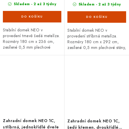
Skladem - 2 až 3 týdny
Skladem - 2 až 3 týdny
Stabilní domek NEO v
Stabilní domek NEO v
provedení tmavě šedá metalíza.
provedení stříbrná metalíza.
Rozměry 180 cm x 236 cm,
Rozměry 180 cm x 292 cm,
zesílené 0,5 mm plechové
zesílené 0,5 mm plechové stěny,
stěny, jednoduché dveře se
výška dveří 200 cm. Široká
zámkem. Široká základní i
základní i doplňková výbava,
doplňková výbava,...
20letá záruka.
Zahradní domek NEO 1C,
Zahradní domek NEO 1C,
stříbrná, jednokřídlé dveře
šedý křemen, dvoukřídlé