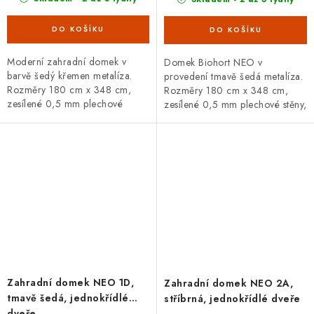
Moderní zahradní domek v
Domek Biohort NEO v
barvě šedý křemen metalíza.
provedení tmavě šedá metalíza.
Rozměry 180 cm x 348 cm,
Rozměry 180 cm x 348 cm,
zesílené 0,5 mm plechové
zesílené 0,5 mm plechové stěny,
stěny, rovná střecha. Bohatá
167cm široké dvojité dveře.
základní i doplňková výbava,
Široká základní i doplňková
20letá záruka.
výbava,...
Zahradní domek NEO 1D,
Zahradní domek NEO 2A,
tmavě šedá, jednokřídlé
stříbrná, jednokřídlé dveře
dveře