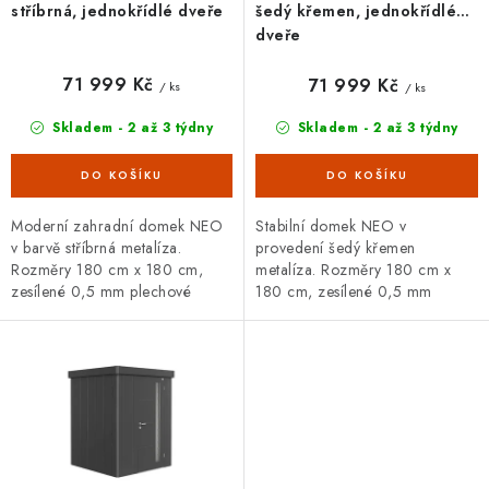
ů
stříbrná, jednokřídlé dveře
šedý křemen, jednokřídlé
dveře
71 999 Kč
71 999 Kč
/ ks
/ ks
Skladem - 2 až 3 týdny
Skladem - 2 až 3 týdny
Moderní zahradní domek NEO
Stabilní domek NEO v
v barvě stříbrná metalíza.
provedení šedý křemen
Rozměry 180 cm x 180 cm,
metalíza. Rozměry 180 cm x
zesílené 0,5 mm plechové
180 cm, zesílené 0,5 mm
stěny, 200 cm vysoké dveře.
plechové stěny, rovná střecha.
Bohatá základní i doplňková
Široká základní i doplňková
výbava,...
výbava, 20letá záruka.