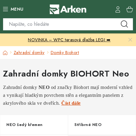
Přejít
na
obsah
Skleníky
NOVINKA – WPC terasová dlažba LEGI ➡️
Zahradní přístřešky
Domů
Zahradní domky
Domky Biohort
Zahradní nábytek
Zahradní domky BIOHORT Neo
Grily a ohniště
Zahradní domky
NEO
od značky Biohort mají moderní vzhled
Vytápění
a vynikají hladkým povrchem stěn a elegantním panelem z
akrylového skla ve dveřích.
Číst dále
Kontakty
NEO šedý křemen
Stříbrné NEO