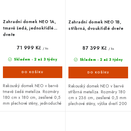
Zahradní domek NEO 1A,
Zahradní domek NEO 1B,
tmavě šedá, jednokřídlé
stříbrná, dvoukřídlé dveře
dveře
71 999 Kč
87 399 Kč
/ ks
/ ks
Skladem - 2 až 3 týdny
Skladem - 2 až 3 týdny
Rakouský domek NEO v barvě
Rakouský domek NEO v barvě
tmavě šedá metalíza. Rozměry
stříbrná metalíza. Rozměry 180
180 cm x 180 cm, zesílené 0,5
cm x 236 cm, zesílené 0,5 mm
mm plechové stěny, jednoduché
plechové stěny, výška dveří 200
dveře se zámkem. Široká
cm. Široká základní i doplňková
základní i doplňková výbava,
výbava, 20letá záruka.
20letá...