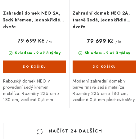
Zahradní domek NEO 2A,
Zahradní domek NEO 2A,
šedý křemen, jednokřídlé
tmavě šedá, jednokřídlé
dveře
dveře
79 699 Kč
79 699 Kč
/ ks
/ ks
Skladem - 2 až 3 týdny
Skladem - 2 až 3 týdny
Rakouský domek NEO v
Moderní zahradní domek v
provedení šedý křemen
barvě tmavě šedá metalíza.
metalíza. Rozměry 236 cm x
Rozměry 236 cm x 180 cm,
180 cm, zesílené 0,5 mm
zesílené 0,5 mm plechové stěny,
plechové stěny, rovná střecha.
jednoduché dveře se zámkem.
Široká základní i doplňková
Široká základní i doplňková
výbava, 20letá záruka.
výbava,...
O
NAČÍST 24 DALŠÍCH
v