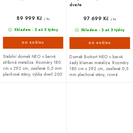
dveře
89 999 Kč
97 699 Kč
/ ks
/ ks
Skladem - 2 až 3 týdny
Skladem - 2 až 3 týdny
Stabilní domek NEO v barvě
Domek Biohort NEO v barvě
stříbrná metalíza. Rozměry 180
šedý křemen metalíza. Rozměry
cm x 292 cm, zesílené 0,5 mm
180 cm x 292 cm, zesílené 0,5
plechové stěny, výška dveří 200
mm plechové stěny, rovná
cm. Široká základní i doplňková
střecha. Bohatá základní i
výbava, 20letá záruka.
doplňková výbava, 20letá
záruka.