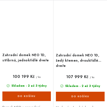
základní i doplňková výbava,
výbava, 20letá záruka.
20letá záruka.
Zahradní domek NEO 1D,
Zahradní domek NEO 1D,
stříbrná, jednokřídlé dveře
šedý křemen, dvoukřídlé
dveře
100 199 Kč
107 999 Kč
/ ks
/ ks
Skladem - 2 až 3 týdny
Skladem - 2 až 3 týdny