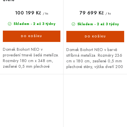
100 199 Kč
79 699 Kč
/ ks
/ ks
Skladem - 2 až 3 týdny
Skladem - 2 až 3 týdny
Domek Biohort NEO v
Domek Biohort NEO v barvě
provedení tmavě šedá metalíza.
stříbrná metalíza. Rozměry 236
Rozměry 180 cm x 348 cm,
cm x 180 cm, zesílené 0,5 mm
zesílené 0,5 mm plechové
plechové stěny, výška dveří 200
stěny, jednoduché dveře se
cm. Široká základní i doplňková
zámkem. Široká základní i
výbava, 20letá záruka.
doplňková výbava,...