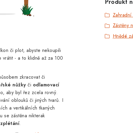
Produkt n
Zahradní
Zástěny 
Hnědé zá
kon či plot, abyste nekoupili
vrátit - a to klidně až za 100
působem zkracovat či
ářské nůžky
či
odlamovací
o, aby byl řez zcela rovný.
ávání oblouků či jiných tvarů.
I
ích a vertikálních tkaných
u se zástěna nikterak
zplétání
.