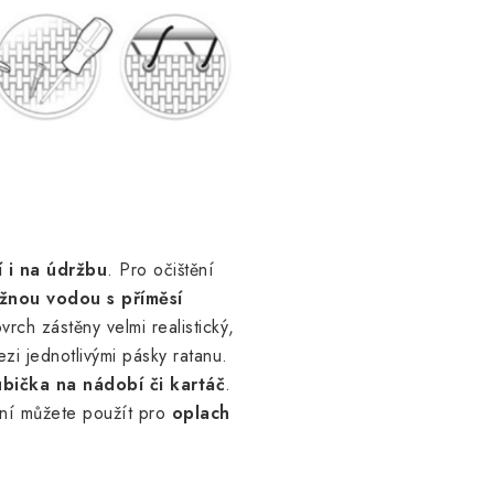
 i na údržbu
. Pro očištění
ažnou vodou s příměsí
vrch zástěny velmi realistický,
ezi jednotlivými pásky ratanu.
bička na nádobí či kartáč
.
ění můžete použít pro
oplach