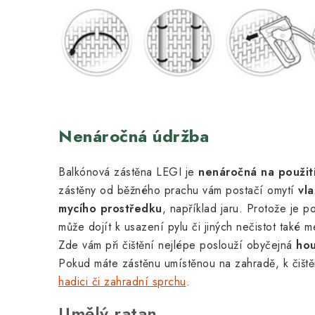
Nenáročná údržba
Balkónová zástěna LEGI je
nenáročná na použití
zástěny od běžného prachu vám postačí omytí
vl
mycího prostředku
, například jaru. Protože je po
může dojít k usazení pylu či jiných nečistot také m
Zde vám při čištění nejlépe poslouží obyčejná
hou
Pokud máte zástěnu umístěnou na zahradě, k čišt
hadici či zahradní sprchu
.
Umělý ratan