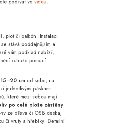
žete podívat ve
videu
.
, plot či balkón. Instalaci
l se stává poddajnějším a
teré vám podklad nabízí,
evnění rohože pomocí
 15–20 cm
od sebe, na
i jednotlivými páskami.
ků, které mezi sebou mají
liv po celé ploše zástěny
ěny ze dřeva či OSB deska,
 či vruty a hřebíky. Detailní