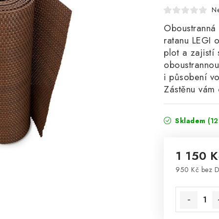
N
Oboustranná 
ratanu LEGI 
plot a zajist
oboustrannou 
i působení vo
Zástěnu vám 
Skladem
(12
1 150 
950 Kč bez 
Měrná cena