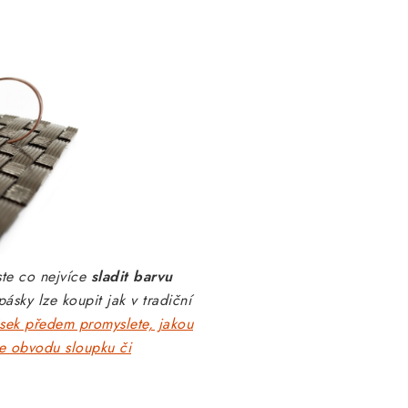
ste co nejvíce
sladit barvu
sky lze koupit jak v tradiční
pásek předem promyslete, jakou
le obvodu sloupku či