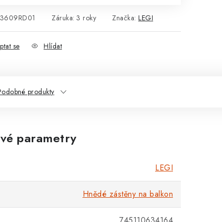
03609RD01
Záruka
:
3 roky
Značka:
LEGI
ptat se
Hlídat
Podobné produkty
vé parametry
LEGI
Hnědé zástěny na balkon
745110634164