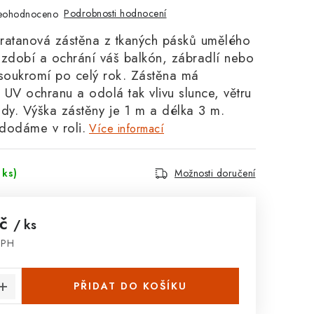
Podrobnosti hodnocení
eohodnoceno
ratanová zástěna z tkaných pásků umělého
ozdobí a ochrání váš balkón, zábradlí nebo
í soukromí po celý rok. Zástěna má
UV ochranu a odolá tak vlivu slunce, větru
dy. Výška zástěny je 1 m a délka 3 m.
dodáme v roli.
Více informací
 ks)
Možnosti doručení
Kč
/ ks
DPH
:
PŘIDAT DO KOŠÍKU