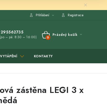
Přihlášení
Registrace
295562735
Prázdný košík
(po – pá: 8:30 – 16:00)
NÁKUPNÍ
KOŠÍK
VYTÁPĚNÍ
KONTAKTY
ová zástěna LEGI 3 x
nědá