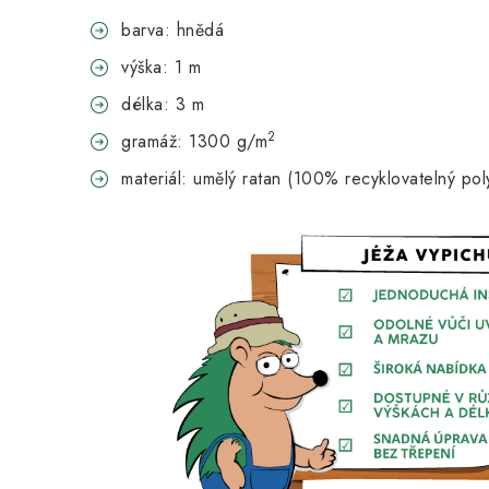
barva: hnědá
výška: 1 m
délka: 3 m
2
gramáž: 1300 g/m
materiál: umělý ratan (100% recyklovatelný pol