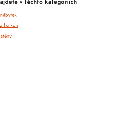
ajdete v těchto kategoriích
 nábytek
na balkon
stěny