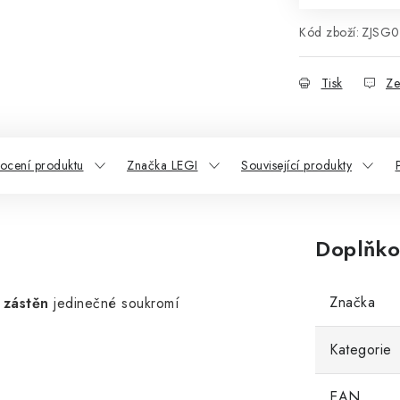
Kód zboží:
ZJSG
Tisk
Ze
ocení produktu
Značka LEGI
Související produkty
Doplňko
Značka
 zástěn
jedinečné soukromí
Kategorie
EAN