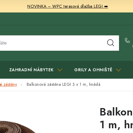
NOVINKA – WPC terasová dlažba LEGI ➡️
ZAHRADNÍ NÁBYTEK
GRILY A OHNIŠTĚ
é zástěny
Balkonová zástěna LEGI 3 x 1 m, hnědá
Balkon
1 m, h