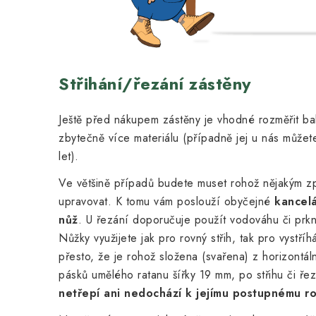
Střihání/řezání zástěny
Ještě před nákupem zástěny je vhodné rozměřit bal
zbytečně více materiálu (případně jej u nás můžete 
let).
Ve většině případů budete muset rohož nějakým z
upravovat. K tomu vám poslouží obyčejné
kancel
nůž
. U řezání doporučuje použít vodováhu či prkn
Nůžky využijete jak pro rovný střih, tak pro vystříh
přesto, že je rohož složena (svařena) z horizontáln
pásků umělého ratanu šířky 19 mm, po střihu či řez
netřepí ani nedochází k jejímu postupnému ro