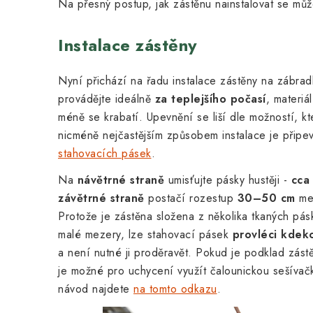
Na přesný postup, jak zástěnu nainstalovat se mů
Instalace zástěny
Nyní přichází na řadu instalace zástěny na zábradlí
provádějte ideálně
za teplejšího počasí
, materiá
méně se krabatí. Upevnění se liší dle možností, k
nicméně nejčastějším způsobem instalace je přip
stahovacích pásek
.
Na
návětrné straně
umisťujte pásky hustěji -
cca
závětrné straně
postačí rozestup
30–50 cm
mez
Protože je zástěna složena z několika tkaných pás
malé mezery, lze stahovací pásek
provléci kdeko
a není nutné ji proděravět.
Pokud je podklad zást
je možné pro uchycení využít čalounickou sešívačku
návod najdete
na tomto odkazu
.