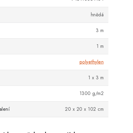
hnědá
3 m
1 m
polyethylen
1 x 3 m
1300 g/m2
alení
20 x 20 x 102 cm