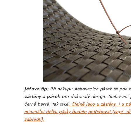
Jéžovo tip:
Při nákupu stahovacích pásek se poku
zástěny a pásek
pro dokonalý design. Stahovací pá
černé barvě, tak také
. Stejně jako u zástěny, i u 
minimální délku pásky budete potřebovat (např. d
zábradlí).