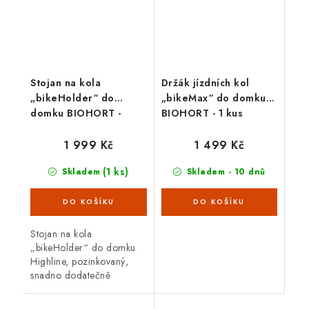
Stojan na kola
Držák jízdních kol
„bikeHolder“ do
„bikeMax“ do domku
domku BIOHORT -
BIOHORT - 1 kus
sada pro 3 kola
1 999 Kč
1 499 Kč
(1 ks)
Skladem
Skladem - 10 dnů
Stojan na kola
„bikeHolder“ do domku
Highline, pozinkovaný,
snadno dodatečně
montovatelný, set se skládá
ze základové desky, která