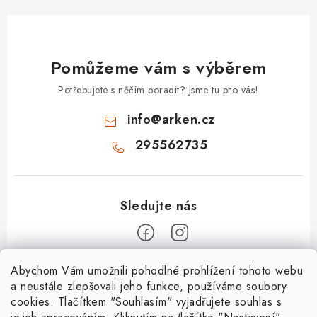
Pomůžeme vám s výběrem
Potřebujete s něčím poradit? Jsme tu pro vás!
info
@
arken.cz
295562735
Z
Abychom Vám umožnili pohodlné prohlížení tohoto webu
a neustále zlepšovali jeho funkce, používáme soubory
á
cookies. Tlačítkem "Souhlasím" vyjadřujete souhlas s
O Arken
p