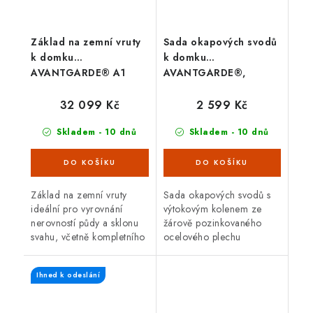
Základ na zemní vruty
Sada okapových svodů
k domku
k domku
AVANTGARDE® A1
AVANTGARDE®,
stříbrná
32 099 Kč
2 599 Kč
Skladem - 10 dnů
Skladem - 10 dnů
Základ na zemní vruty
Sada okapových svodů s
ideální pro vyrovnání
výtokovým kolenem ze
nerovností půdy a sklonu
žárově pozinkovaného
svahu, včetně kompletního
ocelového plechu
upevňovacího materiálu a
opatřeného polyamidovým
nářadí pro ruční
vypalovacím lakem, včetně
Ihned k odeslání
přišroubová- ní zemních
upevňovacího materiálu.
vrutů (dále...