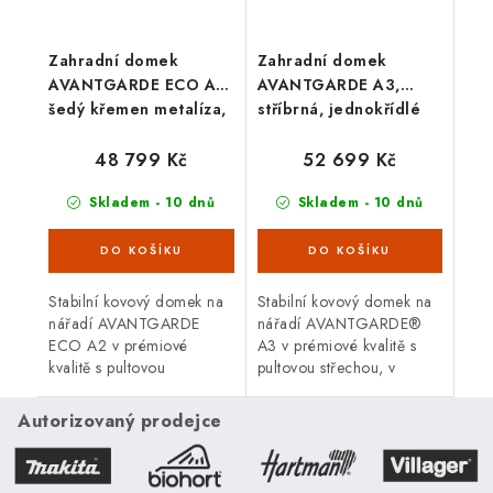
Zahradní domek
Zahradní domek
AVANTGARDE ECO A2,
AVANTGARDE A3,
šedý křemen metalíza,
stříbrná, jednokřídlé
dvoukřídlé dveře
dveře
48 799 Kč
52 699 Kč
Skladem - 10 dnů
Skladem - 10 dnů
Stabilní kovový domek na
Stabilní kovový domek na
nářadí AVANTGARDE
nářadí AVANTGARDE®
ECO A2 v prémiové
A3 v prémiové kvalitě s
kvalitě s pultovou
pultovou střechou, v
střechou, v provedení
provedení stříbrná
metalíza šedý křemen s
metalíza s jednokřídlými
Autorizovaný prodejce
dvoukřídlými dveřmi.
dveřmi. Vnější rozměry š
Vnější rozměry...
180 x d...