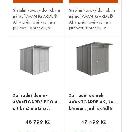
Stabilní kovový domek na
Stabilní kovový domek na
nářadí AVANTGARDE®
nářadí AVANTGARDE®
A1 v prémiové kvalitě s
A1 v prémiové kvalitě s
pultovou střechou, v
pultovou střechou, v
provedení šedá metalíza s
provedení šedý křemen s
dvoukřídlými dveřmi.
dvoukřídlými dveřmi.
Vnější rozměry š 180 x d
Vnější rozměry š 180 x d
220...
220 cm....
Zahradní domek
Zahradní domek
AVANTGARDE ECO A2,
AVANTGARDE A2, šedý
stříbrná metalíza,
křemen, jednokřídlé
dvoukřídlé dveře
dveře
48 799 Kč
47 499 Kč