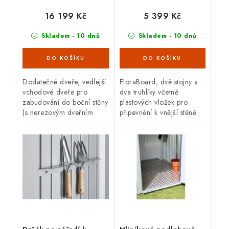
16 199 Kč
5 399 Kč
Skladem - 10 dnů
Skladem - 10 dnů
Dodatečné dveře, vedlejší
FloraBoard, dvě stojny a
vchodové dveře pro
dva truhlíky včetně
zabudování do boční stěny
plastových vložek pro
(s nerezovým dveřním
připevnění k vnější stěně
kováním včetně
domku. Vedle sebe je
trojnásobné závory,
možno umístit několik
tlakové plynové pružiny,
květinových truhlíků.
pantů, dvou držáků na...