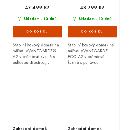
dveře
dvoukřídlé dveře
47 499 Kč
48 799 Kč
Skladem - 10 dnů
Skladem - 10 dnů
Stabilní kovový domek na
Stabilní kovový domek na
nářadí AVANTGARDE®
nářadí AVANTGARDE
A2 v prémiové kvalitě s
ECO A2 v prémiové
pultovou střechou, v
kvalitě s pultovou
provedení šedá metalíza s
střechou, v provedení
jednokřídlými dveřmi.
tmavě šedá metalíza s
Vnější rozměry š 180 x d
dvoukřídlými dveřmi.
260...
Vnější rozměry š...
Zahradní domek
Zahradní domek