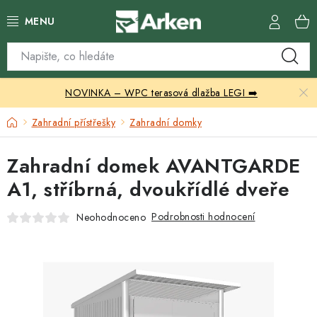
Přejít
na
obsah
Skleníky
NOVINKA – WPC terasová dlažba LEGI ➡️
Zahradní přístřešky
Domů
Zahradní přístřešky
Zahradní domky
Zahradní nábytek
Zahradní domek AVANTGARDE
Grily a ohniště
A1, stříbrná, dvoukřídlé dveře
Vytápění
Podrobnosti hodnocení
Neohodnoceno
Kontakty