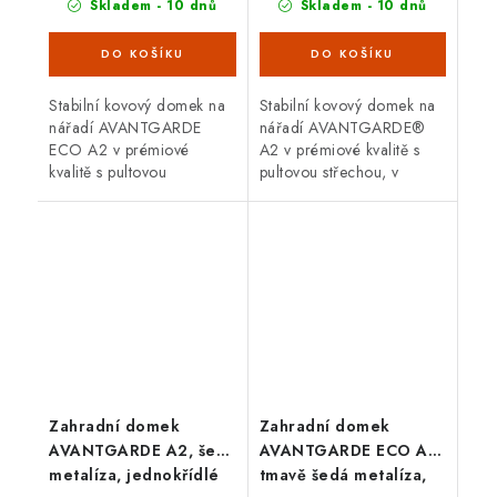
Skladem - 10 dnů
Skladem - 10 dnů
Stabilní kovový domek na
Stabilní kovový domek na
nářadí AVANTGARDE
nářadí AVANTGARDE®
ECO A2 v prémiové
A2 v prémiové kvalitě s
kvalitě s pultovou
pultovou střechou, v
střechou, v provedení
provedení šedý křemen s
stříbrná metalíza s
jednokřídlými dveřmi.
dvoukřídlými dveřmi.
Vnější rozměry š 180 x d
Vnější rozměry š...
260 cm....
Zahradní domek
Zahradní domek
AVANTGARDE A2, šedá
AVANTGARDE ECO A2,
metalíza, jednokřídlé
tmavě šedá metalíza,