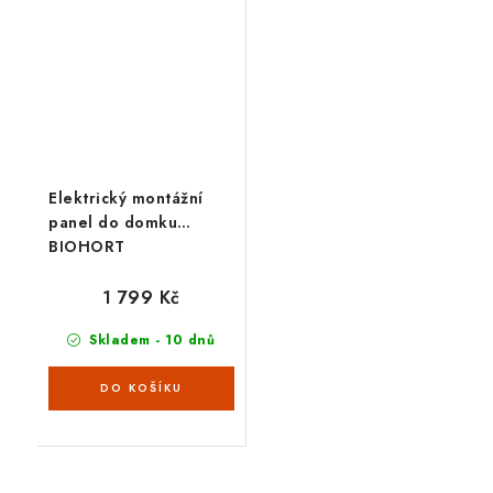
je připevněna na boční
stěně, sady 3 upínacích...
Elektrický montážní
panel do domku
BIOHORT
1 799 Kč
Skladem - 10 dnů