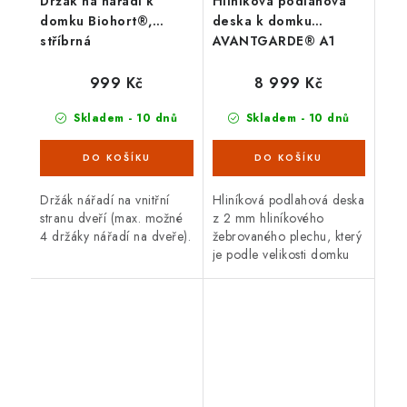
Držák na nářadí k
Hliníková podlahová
domku Biohort®,
deska k domku
stříbrná
AVANTGARDE® A1
999 Kč
8 999 Kč
Skladem - 10 dnů
Skladem - 10 dnů
Držák nářadí na vnitřní
Hliníková podlahová deska
stranu dveří (max. možné
z 2 mm hliníkového
4 držáky nářadí na dveře).
žebrovaného plechu, který
je podle velikosti domku
tvořen 3 – 5 segmenty
včetně spojovacích profilů;
pro optimální položení je...