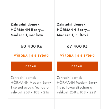
Zahradní domek
Zahradní domek
HÖRMANN Berry
HÖRMANN Berry
Modern 1, sedlová
Modern 1, pultová
střecha, dvoukřídlé
střecha, jednokřídlé
dveře
dveře
60 400 Kč
67 400 Kč
VÝROBA | 4-6 TÝDNŮ
VÝROBA | 4-6 TÝDNŮ
Zahradní domek
Zahradní domek
HÖRMANN Modern Berry
HÖRMANN Modern Berry
1 se sedlovou střechou o
1 s pultovou střechou o
velikosti 238 x 108 x 216
velikosti 238 x 108 x 229
cm je vyroben ze silné
cm, je vyroben ze silné
pozinkované oceli. Celý
pozinkované oceli. Celý
domek je prvotřídně
domek je prvotřídně