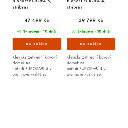
Biohort EUROPA 5,
Biohort EUROPA 4,
stříbrná
stříbrná
47 499 Kč
39 799 Kč
Skladem - 10 dnů
Skladem - 10 dnů
Klasický zahradní kovový
Klasický zahradní kovový
domek na
domek na
nářadí EUROPA® 5 v
nářadí EUROPA® 4 v
prémiové kvalitě se
prémiové kvalitě se
sedlovou střechou, v
sedlovou střechou, v
provedení stříbrná
provedení stříbrná
metalíza s dvoukřídlými
metalíza s dvoukřídlými
dveřmi. Vnější rozměry š
dveřmi. Vnější rozměry š
316 x...
244 x...