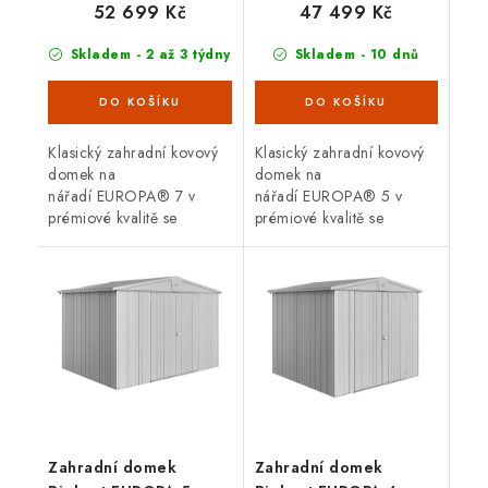
52 699 Kč
47 499 Kč
Skladem - 2 až 3 týdny
Skladem - 10 dnů
Klasický zahradní kovový
Klasický zahradní kovový
domek na
domek na
nářadí EUROPA® 7 v
nářadí EUROPA® 5 v
prémiové kvalitě se
prémiové kvalitě se
sedlovou střechou, v
sedlovou střechou, v
provedení šedá metalíza s
provedení šedá metalíza s
dvoukřídlými dveřmi.
dvoukřídlými dveřmi.
Vnější rozměry š 316 x d...
Vnější rozměry š 316 x d...
Zahradní domek
Zahradní domek