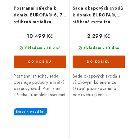
Postranní střecha k
Sada okapových svodů
domku EUROPA® 6, 7,
k domku EUROPA®,
stříbrná metalíza
stříbrná metalíza
10 499 Kč
2 299 Kč
Skladem - 10 dnů
Skladem - 10 dnů
Postranní střecha, sada
Sada okapových svodů s
obsahuje podpěry a krátký
výtokovým kolenem ze
okapový svod. Postranní
žárově pozinkovaného
střecha, kompletní stavební
ocelového plechu
sada s podpěrami, montáž
opatřeného polyamidovým
možná vpravo a/nebo
vypalovacím lakem, včetně
Ihned k odeslání
vlevo, postranní průchozí...
upevňo- vacího materiálu.