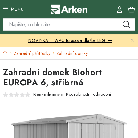
Přejít
na
obsah
Skleníky
NOVINKA – WPC terasová dlažba LEGI ➡️
Zahradní přístřešky
Domů
Zahradní přístřešky
Zahradní domky
Zahradní nábytek
Zahradní domek Biohort
Grily a ohniště
EUROPA 6, stříbrná
Vytápění
Podrobnosti hodnocení
Neohodnoceno
Kontakty