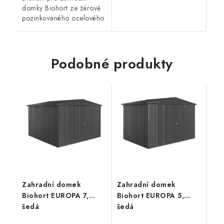
domky Biohort ze žárově
pozinkovaného ocelového
plechu o rozměrech 72 x
24,5 cm. Nosnost polic
činí až 15 kg na jednu...
Podobné produkty
Zahradní domek
Zahradní domek
Biohort EUROPA 7,
Biohort EUROPA 5,
šedá
šedá