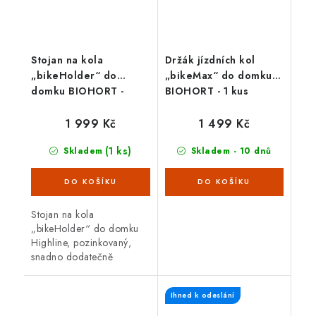
Stojan na kola
Držák jízdních kol
„bikeHolder“ do
„bikeMax“ do domku
domku BIOHORT -
BIOHORT - 1 kus
sada pro 3 kola
1 999 Kč
1 499 Kč
(1 ks)
Skladem
Skladem - 10 dnů
Stojan na kola
„bikeHolder“ do domku
Highline, pozinkovaný,
snadno dodatečně
montovatelný, set se skládá
ze základové desky, která
Ihned k odeslání
je připevněna na boční
stěně, sady 3 upínacích...