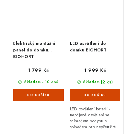
Elektrický montážní
LED osvětlení do
panel do domku
domku BIOHORT
BIOHORT
1 799 Kč
1 999 Kč
(2 ks)
Skladem - 10 dnů
Skladem
LED osvětlení baterií -
napájené osvětlení se
snímačem pohybu a
spínačem pro nepřetržité
světlo; možná magnetická