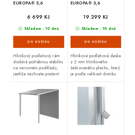
EUROPA® 5,6
EUROPA® 5,6
6 699 Kč
19 299 Kč
Skladem - 10 dnů
Skladem - 10 dnů
Hliníkový podlahový rám
Hliníková podlahová deska
dodává potřebnou stabilitu
z 2 mm hliníkového
na nerovném podkladu,
žebrovaného plechu, který
jestliže nechcete postavit
je podle velikosti domku
betonový základ. Sada se
tvořen 1 – 5 segmenty
skládá z hliníkových
včetně spojovacích profilů;
profilů (40 x 40 mm) s
pro optimální položení je...
rohovými...