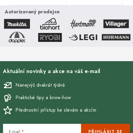
cm. Celý domek je
cm. Celý domek je
prvotřídně zpracován, se
prvotřídně zpracován, se
Autorizovaný prodejce
zárukou 20
zárukou 20
let. Podlahový...
let. Podlahový...
Aktuální novinky a akce na váš e-mail
Nanejvýš dvakrát týdně
Praktické tipy a know-how
Přednostní přístup ke slevám a akcím
E-mail
PŘIHLÁSIT SE