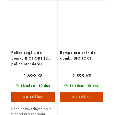
fixace; vč. nabíjecího USB
kabelu.
Police regálu do
Rampa pro práh do
domku BIOHORT (2
domku BIOHORT
police standard)
1 699 Kč
2 599 Kč
Skladem - 10 dnů
Skladem - 10 dnů
Sada nastavitelných polic
Biohort pro zahradní