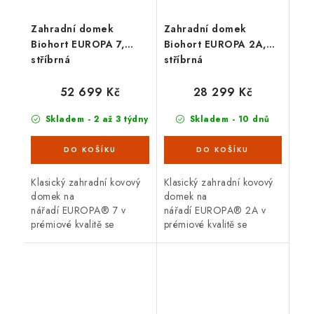
Zahradní domek
Zahradní domek
Biohort EUROPA 7,
Biohort EUROPA 2A,
stříbrná
stříbrná
52 699 Kč
28 299 Kč
Skladem - 2 až 3 týdny
Skladem - 10 dnů
Klasický zahradní kovový
Klasický zahradní kovový
domek na
domek na
nářadí EUROPA® 7 v
nářadí EUROPA® 2A v
prémiové kvalitě se
prémiové kvalitě se
sedlovou střechou, v
sedlovou střechou, v
provedení stříbrná
provedení stříbrná
metalíza s dvoukřídlými
metalíza s dvoukřídlými
dveřmi. Vnější rozměry š
dveřmi. Vnější rozměry š
316 x...
244...