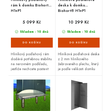
rám k domku Biohort®
deska k domku
H1+P1
Biohort® H1+P1
5 099 Kč
10 299 Kč
Skladem - 10 dnů
Skladem - 10 dnů
Hliníkový podlahový rám
Hliníková podlahová deska
dodává potřebnou stabilitu
z 2 mm hliníkového
na nerovném podkladu,
žebrovaného plechu, který
jestliže nechcete postavit
je podle velikosti domku
betonový základ. Sada se
tvořen 2 – 4 segmenty
skládá z hliníkových
včetně spojovacích profilů;
profilů s (40 x 40 mm)
pro optimální položení je...
rohovými...