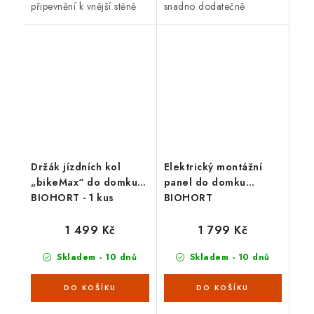
připevnění k vnější stěně
snadno dodatečně
domku. Vedle sebe je
montovatelný, set se skládá
možno umístit několik
ze základové desky, která
květinových truhlíků.
je připevněna na boční
stěně, sady 3 upínacích...
Držák jízdních kol
Elektrický montážní
„bikeMax“ do domku
panel do domku
BIOHORT - 1 kus
BIOHORT
1 499 Kč
1 799 Kč
Skladem - 10 dnů
Skladem - 10 dnů