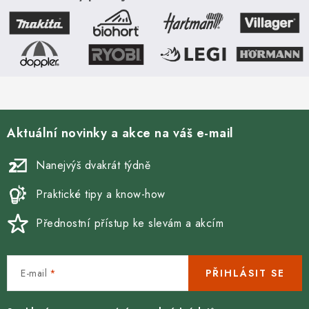
domek je prvotřídně
zárukou 20
zpracován,...
let. Podlahový...
Aktuální novinky a akce na váš e-mail
Nanejvýš dvakrát týdně
Praktické tipy a know-how
Přednostní přístup ke slevám a akcím
E-mail
PŘIHLÁSIT SE