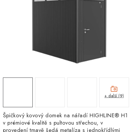
+ další (9)
Špičkový kovový domek na nářadí HIGHLINE® H1
v prémiové kvalitě s pultovou střechou, v
provedení tmavě šedá metalíza s jednokřídlými