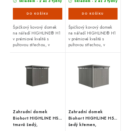
Skladem - 2 až 3 týdny
Skladem - 2 až 3 týdny
Špičkový kovový domek
Špičkový kovový domek
na nářadí HIGHLINE® H1
na nářadí HIGHLINE® H1
v prémiové kvalitě s
v prémiové kvalitě s
pultovou střechou, v
pultovou střechou, v
provedení stříbrná
provedení šedý křemen s
metalíza s jednokřídlými
jednokřídlými dveřmi.
dveřmi. Vnější rozměry š
Vnější rozměry š 275 x d
275 x d 155...
155 cm....
Zahradní domek
Zahradní domek
Biohort HIGHLINE HS,
Biohort HIGHLINE H5,
tmavě šedý,
šedý křemen,