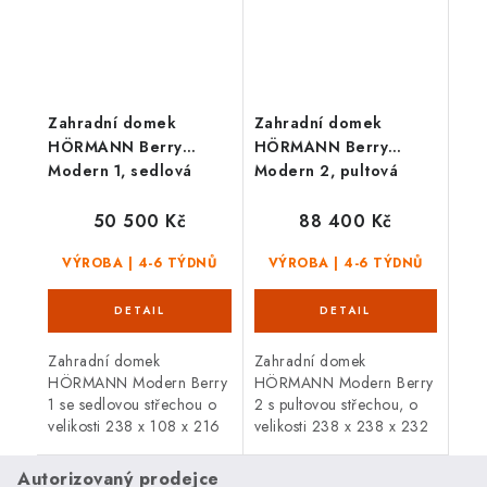
Zahradní domek
Zahradní domek
HÖRMANN Berry
HÖRMANN Berry
Modern 1, sedlová
Modern 2, pultová
střecha, jednokřídlé
střecha, dvoukřídlé
dveře
dveře
50 500 Kč
88 400 Kč
VÝROBA | 4-6 TÝDNŮ
VÝROBA | 4-6 TÝDNŮ
Zahradní domek
Zahradní domek
HÖRMANN Modern Berry
HÖRMANN Modern Berry
1 se sedlovou střechou o
2 s pultovou střechou, o
velikosti 238 x 108 x 216
velikosti 238 x 238 x 232
cm, je vyroben ze silné
cm. Celý domek je
pozinkované oceli. Celý
prvotřídně zpracován, se
Autorizovaný prodejce