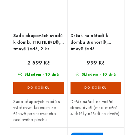
Sada okapovách svodů
Držák na nářadí k
k domku HIGHLINE®,
domku Biohort®,
tmavě šedá, 2 ks
tmavě šedá
2 599 Kč
999 Kč
Skladem - 10 dnů
Skladem - 10 dnů
Sada okapových svodů s
Držák nářadí na vnitřní
výtokovým kolenem ze
stranu dveří (max. možné
žárově pozinkovaného
4 držáky nářadí na dveře).
ocelového plechu
opatřeného polyamidovým
vypalovacím lakem, včetně