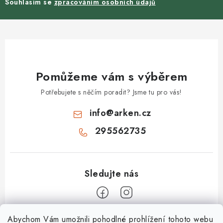
Souhlasím se
zpracováním osobních údajů
Pomůžeme vám s výběrem
Potřebujete s něčím poradit? Jsme tu pro vás!
info
@
arken.cz
295562735
Z
Abychom Vám umožnili pohodlné prohlížení tohoto webu