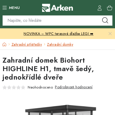
Přejít
na
obsah
Skleníky
NOVINKA – WPC terasová dlažba LEGI ➡️
Zahradní přístřešky
Domů
Zahradní přístřešky
Zahradní domky
Zahradní nábytek
Zahradní domek Biohort
Grily a ohniště
HIGHLINE H1, tmavě šedý,
jednokřídlé dveře
Vytápění
Podrobnosti hodnocení
Neohodnoceno
Kontakty