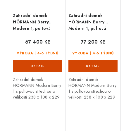
Zahradní domek
Zahradní domek
HÖRMANN Berry
HÖRMANN Berry
Modern 1, pultová
Modern 1, pultová
střecha, jednokřídlé
střecha, dvoukřídlé
dveře
dveře
67 400 Kč
77 200 Kč
VÝROBA | 4-6 TÝDNŮ
VÝROBA | 4-6 TÝDNŮ
Zahradní domek
Zahradní domek
HÖRMANN Modern Berry
HÖRMANN Modern Berry
1 s pultovou střechou o
1 s pultovou střechou o
velikosti 238 x 108 x 229
velikosti 238 x 108 x 229
cm, je vyroben ze silné
cm, je vyroben ze silné
pozinkované oceli. Celý
pozinkované oceli. Celý
domek je prvotřídně
domek je prvotřídně
zpracován, se...
zpracován, se...