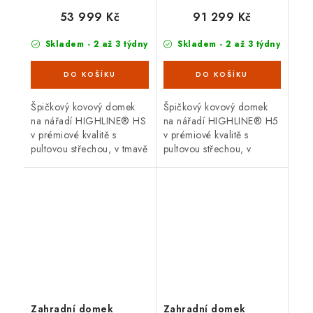
jednokřídlé dveře
dvoukřídlé dveře
53 999 Kč
91 299 Kč
Skladem - 2 až 3 týdny
Skladem - 2 až 3 týdny
Špičkový kovový domek
Špičkový kovový domek
na nářadí HIGHLINE® HS
na nářadí HIGHLINE® H5
v prémiové kvalitě s
v prémiové kvalitě s
pultovou střechou, v tmavě
pultovou střechou, v
šedá metalíza s
provedení šedý křemen s
jednokřídlými dveřmi.
dvoukřídlými dveřmi.
Vnější rozměry š 155 x d
Vnější rozměry š 275 x d
275 cm....
315 cm....
Zahradní domek
Zahradní domek