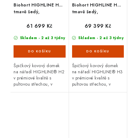
Biohort HIGHLINE H2,
Biohort HIGHLINE H3,
tmavě šedý,
tmavě šedý,
jednokřídlé dveře
jednokřídlé dveře
61 699 Kč
69 399 Kč
Skladem - 2 až 3 týdny
Skladem - 2 až 3 týdny
Špičkový kovový domek
Špičkový kovový domek
na nářadí HIGHLINE® H2
na nářadí HIGHLINE® H3
v prémiové kvalitě s
v prémiové kvalitě s
pultovou střechou, v
pultovou střechou, v
provedení tmavě šedá
provedení tmavě šedá
metalíza s jednokřídlými
metalíza s jednokřídlými
dveřmi. Vnější rozměry š
dveřmi. Vnější rozměry š
275 x d...
275 x d...