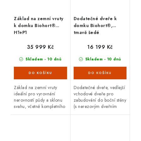
Základ na zemní vruty
Dodatečné dveře k
k domku Biohort®
domku Biohort®,
H1+P1
tmavě šedé
35 999 Kč
16 199 Kč
Skladem - 10 dnů
Skladem - 10 dnů
Základ na zemní vruty
Dodatečné dveře, vedlejší
ideální pro vyrovnání
vchodové dveře pro
nerovností půdy a sklonu
zabudování do boční stěny
svahu, včetně kompletního
(s nerezovým dveřním
upevňovacího materiálu a
kováním včetně
nářadí pro ruční
trojnásobné závory,
přišroubová- ní zemních
tlakové plynové pružiny,
vrutů (dále...
pantů, dvou držáků na...