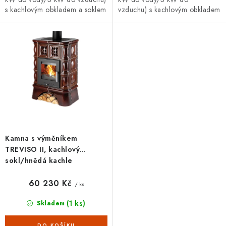
s kachlovým obkladem a soklem
vzduchu) s kachlovým obkladem
v barvě slonová kost.
a soklem v barvě medovníku.
Kamna s výměníkem
TREVISO II, kachlový
sokl/hnědá kachle
60 230 Kč
/ ks
(1 ks)
Skladem