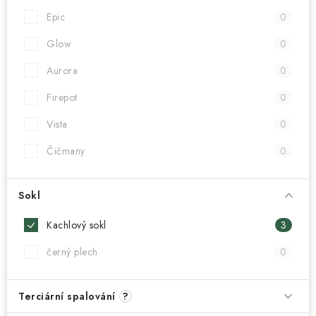
Epic
0
Glow
0
Aurora
0
Firepot
0
Vista
0
Čičmany
0
Sokl
Kachlový sokl
3
černý plech
0
Terciární spalování
?