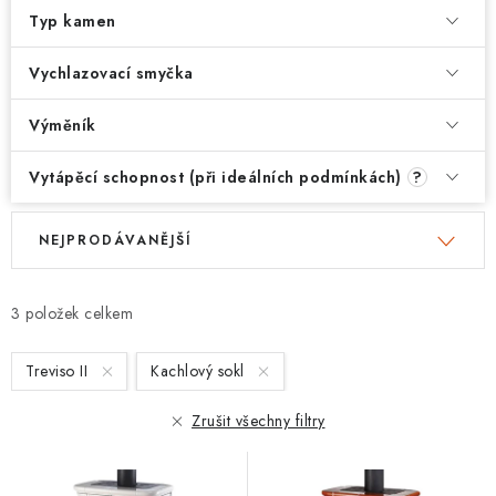
Typ kamen
Vychlazovací smyčka
Výměník
Vytápěcí schopnost (při ideálních podmínkách)
?
V
Ř
NEJPRODÁVANĚJŠÍ
ý
a
p
z
i
e
3
s
n
Treviso II
Kachlový sokl
p
í
r
p
Zrušit všechny filtry
o
r
d
o