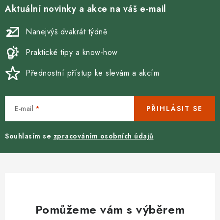
v
Aktuální novinky a akce na váš e-mail
k
y
Nanejvýš dvakrát týdně
v
ý
Praktické tipy a know-how
p
Přednostní přístup ke slevám a akcím
i
s
u
E-mail
PŘIHLÁSIT SE
Souhlasím se
zpracováním osobních údajů
Pomůžeme vám s výběrem