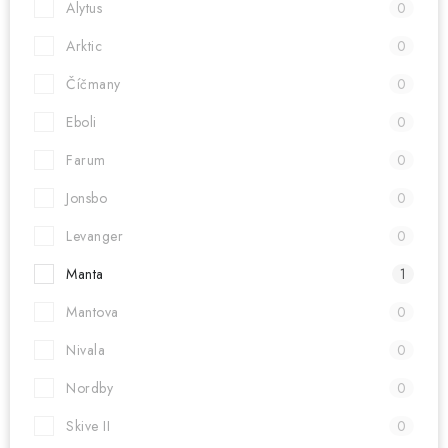
Alytus
0
Arktic
0
Číčmany
0
Eboli
0
Farum
0
Jonsbo
0
Levanger
0
Manta
1
Mantova
0
Nivala
0
Nordby
0
Skive II
0