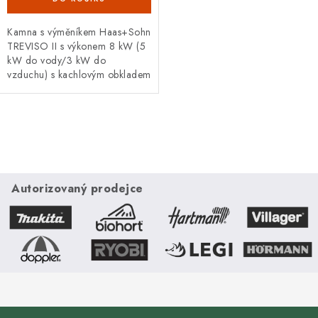
Kamna s výměníkem Haas+Sohn
TREVISO II s výkonem 8 kW (5
kW do vody/3 kW do
vzduchu) s kachlovým obkladem
a soklem v hnědé barvě.
O
v
l
á
Autorizovaný prodejce
d
a
c
í
p
r