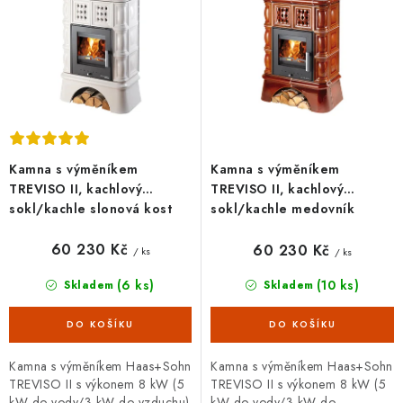
u
d
k
u
t
k
ů
t
ů
Kamna s výměníkem
Kamna s výměníkem
TREVISO II, kachlový
TREVISO II, kachlový
sokl/kachle slonová kost
sokl/kachle medovník
60 230 Kč
60 230 Kč
/ ks
/ ks
(6 ks)
(10 ks)
Skladem
Skladem
Kamna s výměníkem Haas+Sohn
Kamna s výměníkem Haas+Sohn
TREVISO II s výkonem 8 kW (5
TREVISO II s výkonem 8 kW (5
kW do vody/3 kW do vzduchu)
kW do vody/3 kW do