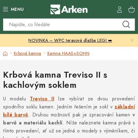
Přejít
na
obsah
Skleníky
NOVINKA – WPC terasová dlažba LEGI ➡️
Zahradní přístřešky
Domů
Krbová kamna
Kamna HAAS+SOHN
Zahradní nábytek
Krbová kamna Treviso II s
Grily a ohniště
kachlovým soklem
Vytápění
U modelu
Treviso II
lze vybírat ze dvou provedení
spodního soklu kamen. Jedním řešením je sokl v
Kontakty
základní
bílé barvě
. Druhou možností pak je zpracování kamen
v
barvě a materiálu kachlí
. Níže naleznete kamna právě s
tímto provedení, ať už se jedná o modely s výměníkem, či