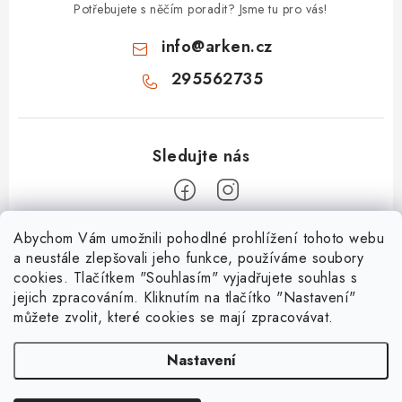
Potřebujete s něčím poradit? Jsme tu pro vás!
info
@
arken.cz
295562735
Z
Abychom Vám umožnili pohodlné prohlížení tohoto webu
a neustále zlepšovali jeho funkce, používáme soubory
á
cookies. Tlačítkem "Souhlasím" vyjadřujete souhlas s
O Arken
p
jejich zpracováním. Kliknutím na tlačítko "Nastavení"
a
můžete zvolit, které cookies se mají zpracovávat.
O nás
Vše o nákupu
t
Kontakty
Nastavení
í
Nejčastější dotazy
Platební metody
Mapa servisů
Doprava a platba