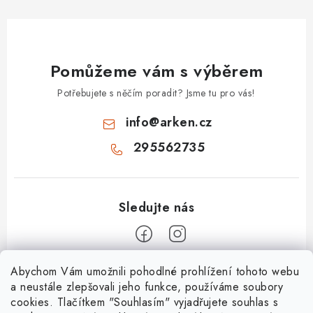
Pomůžeme vám s výběrem
Potřebujete s něčím poradit? Jsme tu pro vás!
info
@
arken.cz
295562735
Z
Abychom Vám umožnili pohodlné prohlížení tohoto webu
a neustále zlepšovali jeho funkce, používáme soubory
á
cookies. Tlačítkem "Souhlasím" vyjadřujete souhlas s
O Arken
p