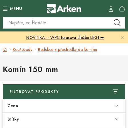
Přejít
na
obsah
Skleníky
NOVINKA – WPC terasová dlažba LEGI ➡️
Zahradní přístřešky
Domů
Kouřovody
Redukce a přechodky do komína
Zahradní nábytek
Komín 150 mm
Grily a ohniště
Vytápění
FILTROVAT PRODUKTY
Kontakty
Cena
Štítky