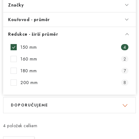
Značky
Kouřovod - průměr
Redukce - širší průměr
150 mm
4
160 mm
2
180 mm
7
200 mm
8
V
Ř
DOPORUČUJEME
ý
a
p
z
i
e
4
s
n