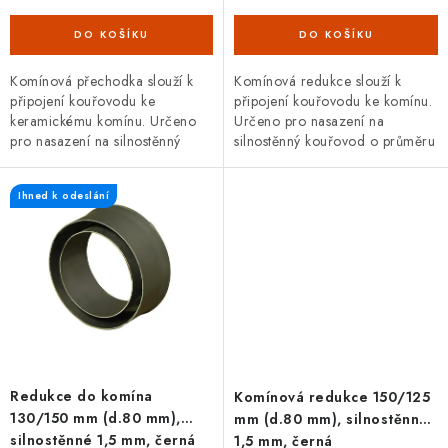
Komínová přechodka slouží k
Komínová redukce slouží k
připojení kouřovodu ke
připojení kouřovodu ke komínu.
keramickému komínu. Určeno
Určeno pro nasazení na
pro nasazení na silnostěnný
silnostěnný kouřovod o průměru
kouřovod o průměru 150 mm.
120 mm. Průměr komína 150
Průměr komína 150 mm. S
mm. Délka redukce 80 mm.
Ihned k odeslání
těsnící šňůrou.
Redukce do komína
Komínová redukce 150/125
130/150 mm (d.80 mm),
mm (d.80 mm), silnostěnná
silnostěnné 1,5 mm, černá
1,5 mm, černá