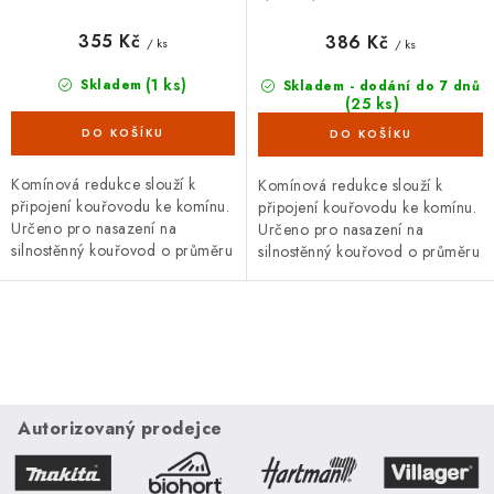
355 Kč
386 Kč
/ ks
/ ks
(1 ks)
Skladem
Skladem - dodání do 7 dnů
(25 ks)
Komínová redukce slouží k
Komínová redukce slouží k
připojení kouřovodu ke komínu.
připojení kouřovodu ke komínu.
Určeno pro nasazení na
Určeno pro nasazení na
silnostěnný kouřovod o průměru
silnostěnný kouřovod o průměru
130 mm. Průměr komína 150
125 mm. Průměr komína 150
mm. Délka redukce 80 mm.
mm. Délka redukce 80 mm.
O
v
l
á
Autorizovaný prodejce
d
a