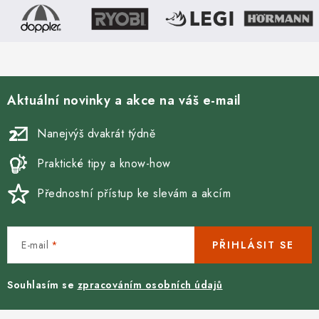
c
í
p
r
v
Aktuální novinky a akce na váš e-mail
k
y
Nanejvýš dvakrát týdně
v
ý
Praktické tipy a know-how
p
Přednostní přístup ke slevám a akcím
i
s
u
E-mail
PŘIHLÁSIT SE
Souhlasím se
zpracováním osobních údajů