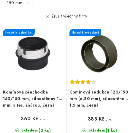
150 mm
p
í
r
p
Zrušit všechny filtry
o
r
d
o
Ihned k odeslání
Ihned k odeslání
u
d
k
u
t
k
ů
t
ů
Komínová přechodka
Komínová redukce 120/150
150/150 mm, silnostěnný 1,5
mm (d.80 mm), silnostěnná
mm, s těs. šňůrou, černá
1,5 mm, černá
360 Kč
385 Kč
/ ks
/ ks
(3 ks)
(1 ks)
Skladem
Skladem