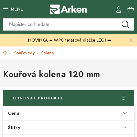
Přejít
na
obsah
Skleníky
NOVINKA – WPC terasová dlažba LEGI ➡️
Zahradní přístřešky
Domů
Kouřovody
Kolena
Zahradní nábytek
Kouřová kolena 120 mm
Grily a ohniště
Vytápění
FILTROVAT PRODUKTY
Kontakty
Cena
Štítky