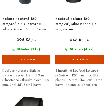
ů
Koleno kouřové 120
Kouřové koleno 120
mm/45°, s čis. otvorem,
mm/90°, silnostěnné 1,5
silnostěnné 1,5 mm, černé
mm, černé
395 Kč
446 Kč
/ ks
/ ks
(1 ks)
(4 ks)
Skladem
Skladem
Kouřové koleno s čistícím
Silnostěnné kouřové koleno s
otvorem s průměrem 120 mm.
průměrem 120 mm. Tloušťka
Silnostěnné - tlouška plechu 1,5
plechu 1,5 mm, úhel 90°, černá
mm, úhel 45°, černá barva.
barva. Koleno je určené pro
Koleno je určené pro spojení
spojení spalinové cesty mezi
spalinové cesty mezi hrdlem
hrdlem kamen a sopouchem.
kamen a...