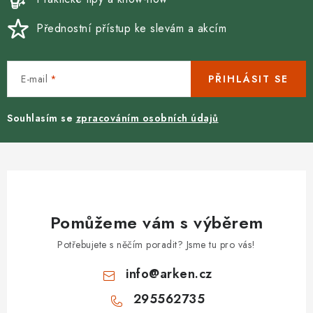
p
Přednostní přístup ke slevám a akcím
i
s
u
E-mail
PŘIHLÁSIT SE
Souhlasím se
zpracováním osobních údajů
Pomůžeme vám s výběrem
Potřebujete s něčím poradit? Jsme tu pro vás!
info
@
arken.cz
295562735