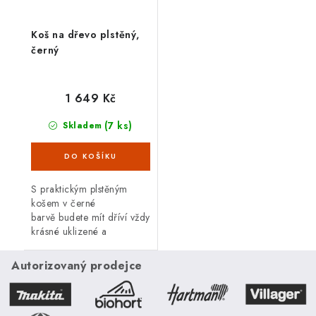
Koš na dřevo plstěný,
černý
1 649 Kč
(7 ks)
Skladem
S praktickým plstěným
košem v černé
barvě budete mít dříví vždy
krásné uklizené a
připravené k použití.
Autorizovaný prodejce