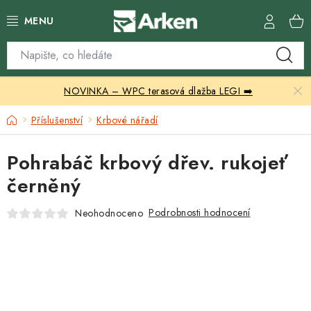
Přejít
na
obsah
Skleníky
NOVINKA – WPC terasová dlažba LEGI ➡️
Zahradní přístřešky
Domů
Příslušenství
Krbové nářadí
Zahradní nábytek
Pohrabáč krbový dřev. rukojeť
Grily a ohniště
černěný
Vytápění
Podrobnosti hodnocení
Neohodnoceno
Kontakty