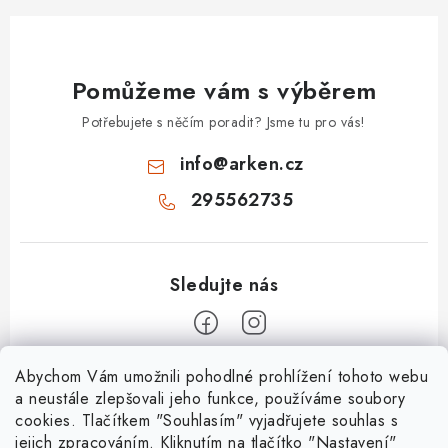
Pomůžeme vám s výběrem
Potřebujete s něčím poradit? Jsme tu pro vás!
info
@
arken.cz
295562735
Z
Abychom Vám umožnili pohodlné prohlížení tohoto webu
a neustále zlepšovali jeho funkce, používáme soubory
á
cookies. Tlačítkem "Souhlasím" vyjadřujete souhlas s
O Arken
p
jejich zpracováním. Kliknutím na tlačítko "Nastavení"