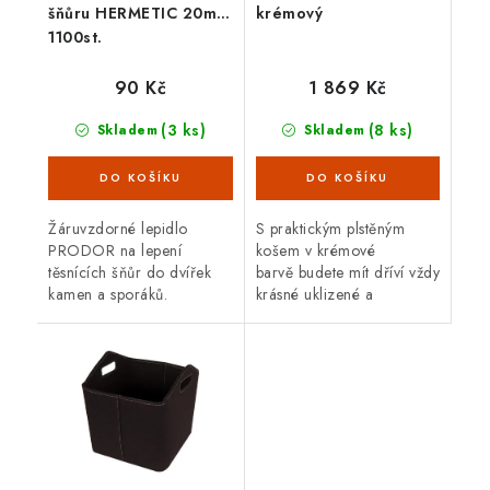
šňůru HERMETIC 20ml,
krémový
1100st.
90 Kč
1 869 Kč
(3 ks)
(8 ks)
Skladem
Skladem
Žáruvzdorné lepidlo
S praktickým plstěným
PRODOR na lepení
košem v krémové
těsnících šňůr do dvířek
barvě budete mít dříví vždy
kamen a sporáků.
krásné uklizené a
připravené k použití.