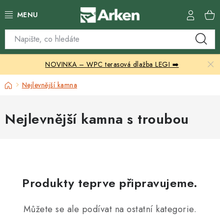
Přejít
na
obsah
Skleníky
NOVINKA – WPC terasová dlažba LEGI ➡️
Zahradní přístřešky
Domů
Nejlevnější kamna
Zahradní nábytek
Nejlevnější kamna s troubou
Grily a ohniště
Vytápění
Kontakty
Produkty teprve připravujeme.
Můžete se ale podívat na ostatní kategorie.