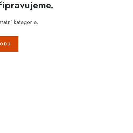
řipravujeme.
tatní kategorie.
HODU