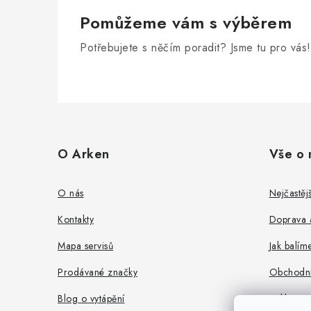
Pomůžeme vám s výběrem
Potřebujete s něčím poradit? Jsme tu pro vás!
Z
á
O Arken
Vše o 
p
a
O nás
Nejčastěj
t
Kontakty
Doprava a
í
Mapa servisů
Jak balíme
Prodávané značky
Obchodní
Blog o vytápění
Reklamac