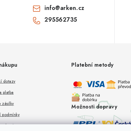
info
@
arken.cz
295562735
nákupu
Platební metody
ší dotazy
 platba
 zásilky
Možnosti dopravy
 podmínky
e zboží