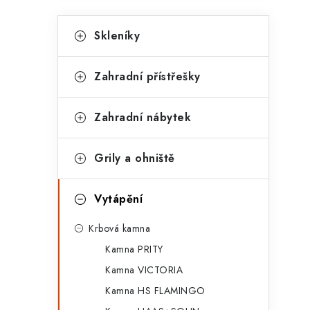
K
Přeskočit
Skleníky
kategorie
a
t
Zahradní přístřešky
e
g
Zahradní nábytek
o
r
Grily a ohniště
i
Vytápění
e
Krbová kamna
Kamna PRITY
Kamna VICTORIA
Kamna HS FLAMINGO