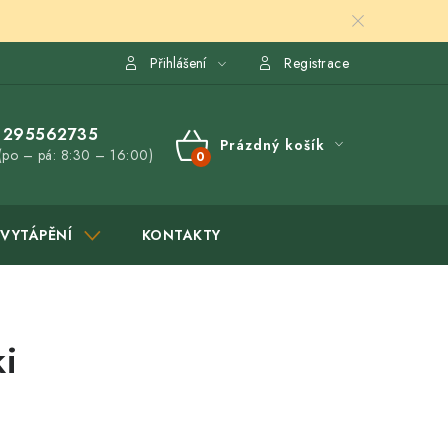
Přihlášení
Registrace
295562735
Prázdný košík
(po – pá: 8:30 – 16:00)
NÁKUPNÍ
KOŠÍK
VYTÁPĚNÍ
KONTAKTY
i