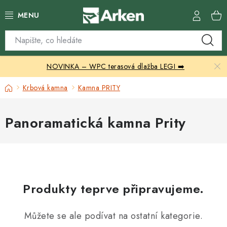
Přejít
na
obsah
Skleníky
NOVINKA – WPC terasová dlažba LEGI ➡️
Zahradní přístřešky
Domů
Krbová kamna
Kamna PRITY
Zahradní nábytek
Panoramatická kamna Prity
Grily a ohniště
Vytápění
Kontakty
Produkty teprve připravujeme.
Můžete se ale podívat na ostatní kategorie.