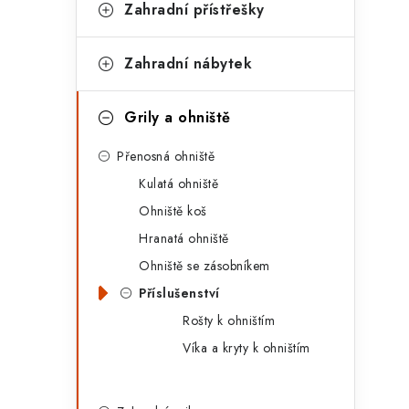
t
Zahradní přístřešky
e
g
Zahradní nábytek
o
r
Grily a ohniště
i
Přenosná ohniště
e
Kulatá ohniště
Ohniště koš
Hranatá ohniště
Ohniště se zásobníkem
Příslušenství
Rošty k ohništím
Víka a kryty k ohništím