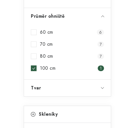
Průměr ohniště
60 cm
6
í
70 cm
7
r
80 cm
7
100 cm
1
Tvar
K
Přeskočit
Skleníky
kategorie
a
i