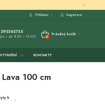
Přihlášení
Registrace
295562735
Prázdný košík
(po – pá: 8:30 – 16:00)
NÁKUPNÍ
KOŠÍK
VYTÁPĚNÍ
KONTAKTY
I Lava 100 cm
ryty k