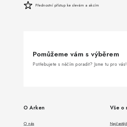
Přednostní přístup ke slevám a akcím
Pomůžeme vám s výběrem
Potřebujete s něčím poradit? Jsme tu pro vás!
Z
á
O Arken
Vše o 
p
a
O nás
Nejčastěj