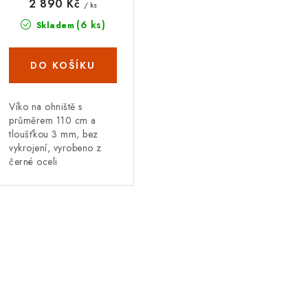
r
o
2 890 Kč
/ ks
o
(6 ks)
Skladem
d
d
u
u
k
k
t
Víko na ohniště s
průměrem 110 cm a
ů
tloušťkou 3 mm, bez
vykrojení, vyrobeno z
ů
černé oceli
O
v