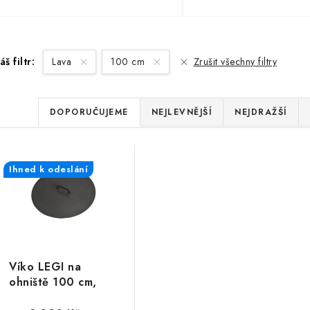
áš filtr:
Lava
100 cm
Zrušit všechny filtry
Ř
DOPORUČUJEME
NEJLEVNĚJŠÍ
NEJDRAŽŠÍ
a
V
z
Ihned k odeslání
ý
e
p
n
í
s
p
Víko LEGI na
p
ohniště 100 cm,
r
univerzální