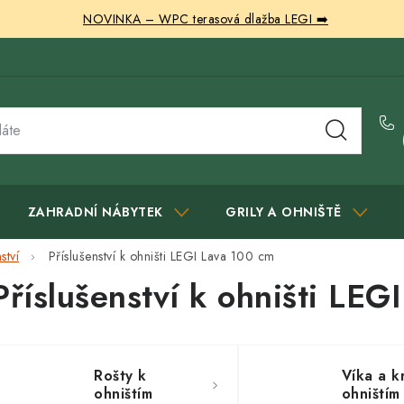
NOVINKA – WPC terasová dlažba LEGI ➡️
ZAHRADNÍ NÁBYTEK
GRILY A OHNIŠTĚ
ství
Příslušenství k ohništi LEGI Lava 100 cm
Příslušenství k ohništi LEG
Rošty k
Víka a k
ohništím
ohništím