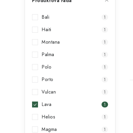
Produktová řada
Bali
1
Haiti
1
Montana
1
Palma
1
t
Polo
1
Porto
1
Vulcan
1
Lava
1
Helios
1
l
Magma
1