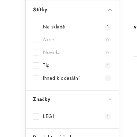
r
Štítky
a
Na skladě
1
V
n
Akce
n
0
í
Novinka
0
p
Tip
1
a
Ihned k odeslání
1
n
e
Značky
i
l
LEGI
1