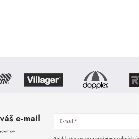
váš e-mail
E-mail
know-how
Souhlasím se
zpracováním osobních ú