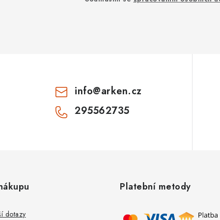
info
@
arken.cz
295562735
nákupu
Platební metody
ší dotazy