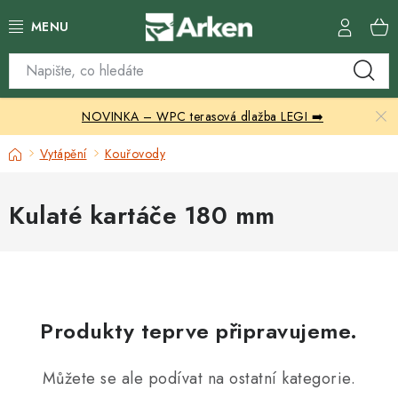
Přejít
na
obsah
Skleníky
NOVINKA – WPC terasová dlažba LEGI ➡️
Zahradní přístřešky
Domů
Vytápění
Kouřovody
Zahradní nábytek
Kulaté kartáče 180 mm
Grily a ohniště
Vytápění
Kontakty
Produkty teprve připravujeme.
Můžete se ale podívat na ostatní kategorie.