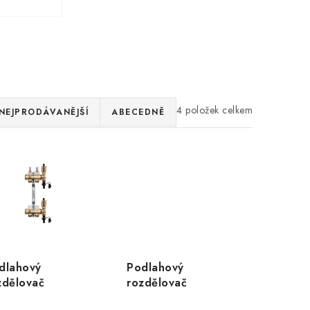
4
NEJPRODÁVANĚJŠÍ
ABECEDNĚ
dlahový
Podlahový
zdělovač
rozdělovač
GELL, 2 okruhy,
WIGELL, 2 okruhy,