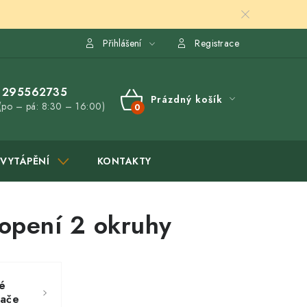
Přihlášení
Registrace
295562735
Prázdný košík
(po – pá: 8:30 – 16:00)
NÁKUPNÍ
KOŠÍK
VYTÁPĚNÍ
KONTAKTY
opení 2 okruhy
é
vače