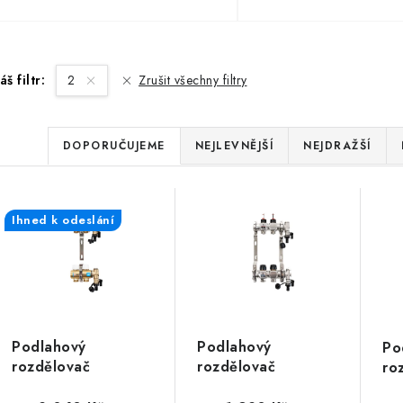
áš filtr:
2
Zrušit všechny filtry
Ř
DOPORUČUJEME
NEJLEVNĚJŠÍ
NEJDRAŽŠÍ
a
V
z
Ihned k odeslání
ý
e
p
n
í
s
p
Podlahový
Podlahový
Po
p
rozdělovač
rozdělovač
ro
r
WIGELL, 2 okruhy,
WIGELL, 2 okruhy,
WI