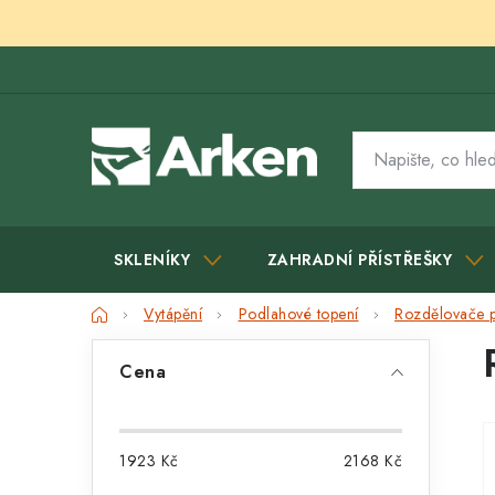
Přejít
na
obsah
SKLENÍKY
ZAHRADNÍ PŘÍSTŘEŠKY
Domů
Vytápění
Podlahové topení
Rozdělovače p
P
Cena
o
s
1923
Kč
2168
Kč
t