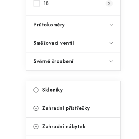
18
2
i
Průtokoměry
Směšovací ventil
Svěrné šroubení
K
Přeskočit
Skleníky
kategorie
a
t
Zahradní přístřešky
e
g
Zahradní nábytek
o