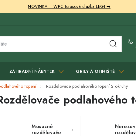
NOVINKA – WPC terasová dlažba LEGI ➡️
ZAHRADNÍ NÁBYTEK
GRILY A OHNIŠTĚ
odlahového topení
Rozdělovače podlahového topení 2 okruhy
Rozdělovače podlahového t
Mosazné
Nerezov
rozdělovače
rozdělo