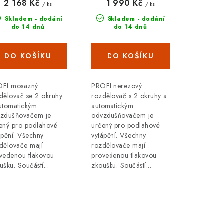
sazný +
nerez +
2 168 Kč
1 990 Kč
/ ks
/ ks
tomatické
automatické
Skladem - dodání
Skladem - dodání
vzdušňování
odvzdušňování
do 14 dnů
do 14 dnů
FI mosazný
PROFI nerezový
dělovač se 2 okruhy
rozdělovač s 2 okruhy a
utomatickým
automatickým
zdušňovačem je
odvzdušňovačem je
ený pro podlahové
určený pro podlahové
ápění. Všechny
vytápění. Všechny
dělovače mají
rozdělovače mají
vedenou tlakovou
provedenou tlakovou
ušku. Součástí...
zkoušku. Součástí...