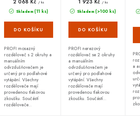
r
mosazný +
nerez +
o
mo
2 068 Kč
1 923 Kč
/ ks
/ ks
odvzdušňování na
odvzdušňování na
au
o
(11 ks)
(>100 ks)
Skladem
Skladem
d
klíč
klíč
od
d
u
u
k
k
t
PROFI mosazný
PROFI nerezový
PRO
rozdělovač s 2 okruhy a
rozdělovač se 2 okruhy
roz
ů
manuálním
a manuálním
a a
odvzdušňovačem je
odvzdušňovačem je
ů
odv
určený pro podlahové
určený pro podlahové
urč
vytápění. Všechny
vytápění. Všechny
vyt
rozdělovače mají
rozdělovače mají
roz
provedenou tlakovou
provedenou tlakovou
pro
zkoušku. Součástí
zkoušku. Součástí...
zko
rozdělovače...