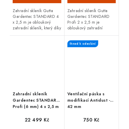
Zahradní skleník Gutta
Zahradní skleník Gutta
Gardentec STANDARD 4
Gardentec STANDARD
x 2,5 m je obloukový
Profi 2 x 2,5 m je
zahradní skleník, který díky
obloukový zahradní
zesílené pozinkované
skleník, který díky zesílené
konstrukci o síle plechu 1
pozinkované konstrukci o
Ihned k odeslání
mm zaručuje vysokou
síle plechu 1 mm zaručuje
odolnost....
vysokou...
Zahradní skleník
Ventilační páska s
Gardentec STANDARD
modifikací Antidust -
Profi (6 mm) 4 x 2,5 m
42 mm
22 499 Kč
750 Kč