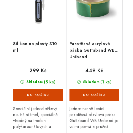
Silikon na plasty 310
Parotěsná akrylová
ml
páska Guttaband WB
Uniband
299 Kč
449 Kč
(5 ks)
(1 ks)
Skladem
Skladem
Speciální jednosložkový
Jednostranně lepící
neutrální tmel, speciálně
parotěsná akrylová páska
vhodný na tmelení
Guttaband WB Uniband je
polykarbonátových a
velmi pevná a pružná -
jiných plastových
ideální pro vytvoření