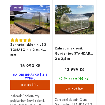
materiálů. Objem 310 ml.
parotěsného spoje u
+Dárek
Barva čirá.
parozábran Guttafol.
Zahradní skleník LEGI
Zahradní skleník
TOMATO 4 x 2 m, 4
Gardentec STANDARD
mm
2 x 2,5 m
16 990 Kč
13 999 Kč
NA OBJEDNÁVKU | 4-6
(46 ks)
TÝDNŮ
Skladem
Zahradní obloukový
Zahradní skleník Gutta
polykarbonátový skleník
Gardentec STANDARD 2