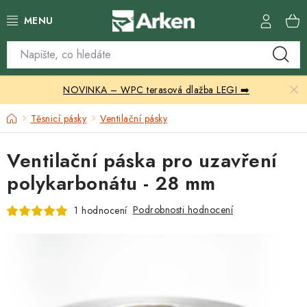
Přejít
na
obsah
Skleníky
NOVINKA – WPC terasová dlažba LEGI ➡️
Zahradní přístřešky
Domů
Těsnicí pásky
Ventilační pásky
Zahradní nábytek
Ventilační páska pro uzavření
Grily a ohniště
polykarbonátu - 28 mm
Vytápění
Podrobnosti hodnocení
1 hodnocení
Kontakty