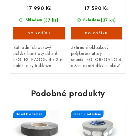
17 990 Kč
17 590 Kč
(37 ks)
(37 ks)
Skladem
Skladem
Zahradní obloukový
Zahradní obloukový
polykarbonátový skleník
polykarbonátový
LEGI ESTRAGON 4 x 3 m
skleník LEGI OREGANO 4
nabízí díky trubkové
x 3 m nabízí díky trubkové
(jeklové)
(jeklové)
ocelové konstrukci
ocelové konstrukci
vysokou odolnost proti
vysokou odolnost proti
větru i sněhu. Skleník je
větru i sněhu. Skleník je
Podobné produkty
osazen 4 mm...
osazen 4 mm...
Ihned k odeslání
Ihned k odeslání