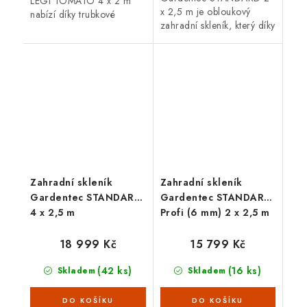
LEGI TOMATO 4 x 2 m
x 2,5 m je obloukový
nabízí díky trubkové
zahradní skleník, který díky
(jeklové)
zesílené pozinkované
ocelové konstrukci
konstrukci o síle plechu 1
vysokou odolnost proti
mm zaručuje vysokou
větru i sněhu. Skleník je
odolnost....
osazen 4 mm...
Zahradní skleník
Zahradní skleník
Gardentec STANDARD
Gardentec STANDARD
4 x 2,5 m
Profi (6 mm) 2 x 2,5 m
18 999 Kč
15 799 Kč
(42 ks)
(16 ks)
Skladem
Skladem