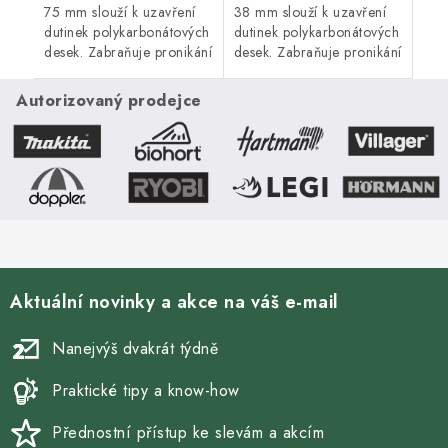
75 mm slouží k uzavření
38 mm slouží k uzavření
dutinek polykarbonátových
dutinek polykarbonátových
desek. Zabraňuje pronikání
desek. Zabraňuje pronikání
vlhkosti, prachu, mechu,
vlhkosti, prachu, mechu,
hmyzu a řasám.
hmyzu a řasám.
Autorizovaný prodejce
Zdvojnásobuje životnost
Zdvojnásobuje životnost
komůrkového...
komůrkového...
Aktuální novinky a akce na váš e-mail
Nanejvýš dvakrát týdně
Praktické tipy a know-how
Přednostní přístup ke slevám a akcím