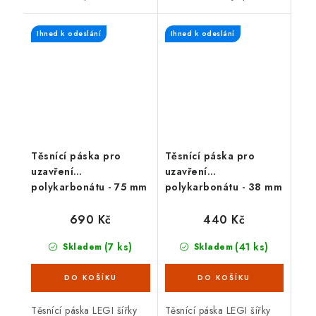
dutinek polykarbonátových
vlhkosti, prachu, mechu,
dutinkových desek.
hmyzu a řasám.
Ihned k odeslání
Ihned k odeslání
Zabraňuje pronikání
Zdvojnásobuje životnost
prachu a nečistot....
komůrkového...
Těsnící páska pro
Těsnící páska pro
uzavření
uzavření
polykarbonátu - 75 mm
polykarbonátu - 38 mm
690 Kč
440 Kč
(7 ks)
(41 ks)
Skladem
Skladem
Těsnící páska LEGI šířky
Těsnící páska LEGI šířky