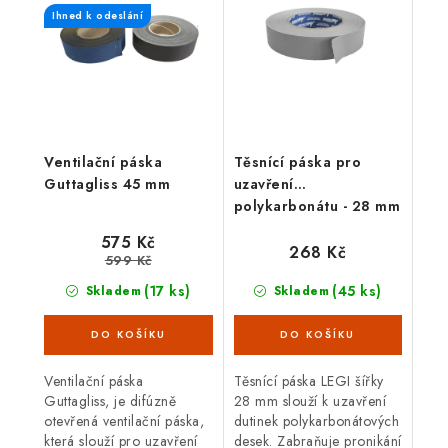
Ihned k odeslání
Ventilační páska
Těsnící páska pro
Guttagliss 45 mm
uzavření
polykarbonátu - 28 mm
575 Kč
268 Kč
599 Kč
(17 ks)
(45 ks)
Skladem
Skladem
Ventilační páska
Těsnící páska LEGI šířky
Guttagliss, je difúzně
28 mm slouží k uzavření
otevřená ventilační páska,
dutinek polykarbonátových
která slouží pro uzavření
desek. Zabraňuje pronikání