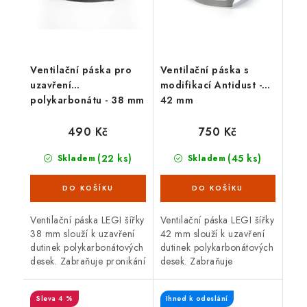
Ventilační páska pro
Ventilační páska s
uzavření
modifikací Antidust -
polykarbonátu - 38 mm
42 mm
490 Kč
750 Kč
(22 ks)
(45 ks)
Skladem
Skladem
Ventilační páska LEGI šířky
Ventilační páska LEGI šířky
38 mm slouží k uzavření
42 mm slouží k uzavření
dutinek polykarbonátových
dutinek polykarbonátových
desek. Zabraňuje pronikání
desek. Zabraňuje
vlhkosti, prachu, mechu,
pronikání prachu, mechu,
hmyzu a řasám.
hmyzu a řasám. Nově
4 %
Ihned k odeslání
Zdvojnásobuje životnost...
navržený filtr je schopen...