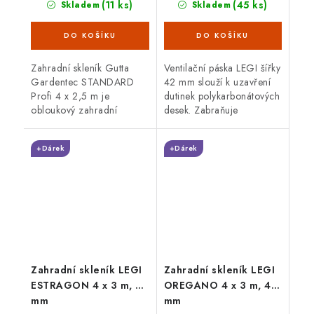
(11 ks)
(45 ks)
Skladem
Skladem
Zahradní skleník Gutta
Ventilační páska LEGI šířky
Gardentec STANDARD
42 mm slouží k uzavření
Profi 4 x 2,5 m je
dutinek polykarbonátových
obloukový zahradní
desek. Zabraňuje
skleník, který díky zesílené
pronikání prachu, mechu,
pozinkované konstrukci o
hmyzu a řasám. Nově
+Dárek
+Dárek
síle plechu 1 mm zaručuje
navržený filtr je schopen...
vysokou...
Zahradní skleník LEGI
Zahradní skleník LEGI
ESTRAGON 4 x 3 m, 4
OREGANO 4 x 3 m, 4
mm
mm