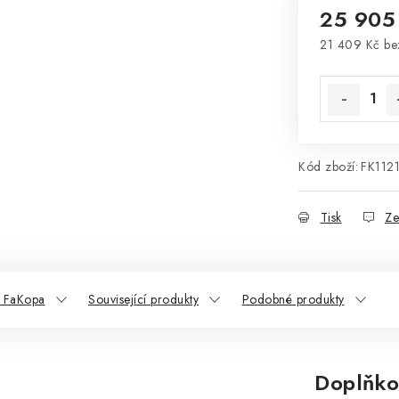
25 905
21 409 Kč b
Měrná cena
Kód zboží:
FK112
Tisk
Ze
 FaKopa
Související produkty
Podobné produkty
Doplňko