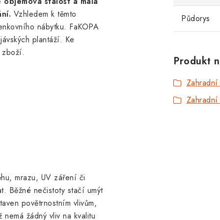
e
objemová stálost a malá
ní.
Vzhledem k těmto
Půdorys
 venkovního nábytku. FaKOPA
jávských plantáží. Ke
 zboží.
Produkt n
Zahradní
Zahradní 
ěhu, mrazu, UV záření či
at. Běžné nečistoty stačí umýt
aven povětrnostním vlivům,
 nemá žádný vliv na kvalitu