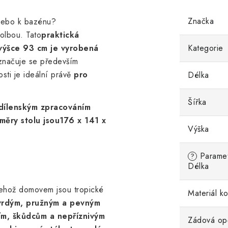
Značka
 nebo k bazénu?
olbou. Tato
praktická
 výšce 93 cm je vyrobená
Kategorie
značuje se především
osti je ideální právě
pro
Délka
Šířka
ílenským zpracováním
měry stolu jsou
176 x 141 x
Výška
Parametr
?
Délka
jehož domovem jsou tropické
Materiál k
vrdým, pružným a pevným
ním, škůdcům a nepříznivým
Zádová op