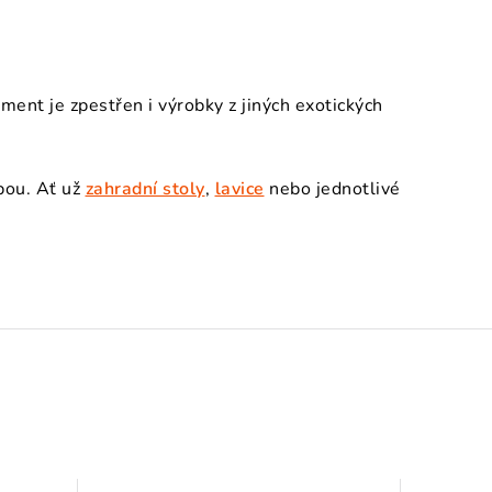
nt je zpestřen i výrobky z jiných exotických
žbou. Ať už
zahradní stoly
,
lavice
nebo jednotlivé