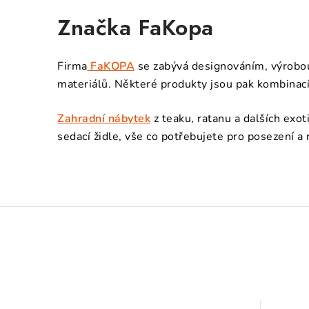
Značka FaKopa
Firma
FaKOPA
se zabývá designováním, výrobou
materiálů. Některé produkty jsou pak kombinací 
Zahradní nábytek
z teaku, ratanu a dalších exo
sedací židle, vše co potřebujete pro posezení a r