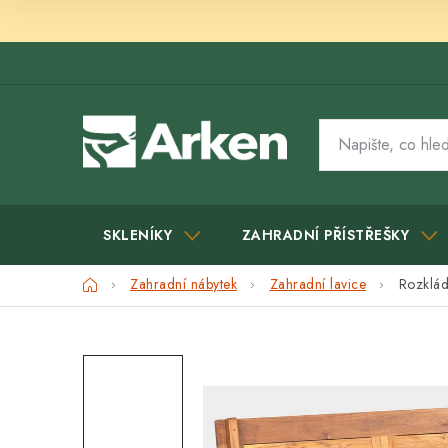
Přejít
na
obsah
SKLENÍKY
ZAHRADNÍ PŘÍSTŘEŠKY
Domů
Zahradní nábytek
Zahradní lavice
Rozklád