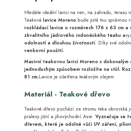
Hledáte ideální lavici na ven, na zahradu, terasu
Teaková
lavice Moreno
bude jistě tou správnou v
rozkládací lavice o rozměrech 176 x 63 cm a
z
kvalitního jádrového indonéského teaku a
vy
odolností a dlouhou životností
. Díky své odoln
venkovní použití.
Masivní teakovou lavici Moreno s dokonalým
d
jednoduchým způsobem rozložíte na stůl. Roz
81 cm.
Lavice je ošetřena teakovým olejem.
Materiál - Teakové dřevo
Teakové dřevo pochází ze stromu teka obrovská 
pralesy jižní a jihovýchodní Asie.
Vyznačuje se t
dřevem, které je odolné vůči UV záření, plís