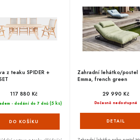
va z teaku SPIDER +
Zahradní lehátko/postel
SET
Emma, french green
117 880 Kč
29 990 Kč
(5 ks)
Dočasně nedostupné
adem - dodání do 7 dnů
Zahradní lehátko nebo postel H