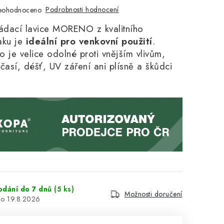
Podrobnosti hodnocení
eohodnoceno
kládací lavice MORENO z
kvalitního
eaku
je
ideální pro venkovní použití
.
 je velice odolné proti vnějším vlivům,
časí, déšť, UV záření ani plísně a škůdci
.
odání do 7 dnů
(5 ks)
Možnosti doručení
19.8.2026