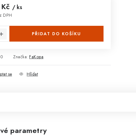
 Kč
/ ks
ez DPH
:
PŘIDAT DO KOŠÍKU
10
Značka:
FaKopa
ptat se
Hlídat
vé parametry