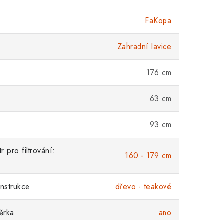
FaKopa
Zahradní lavice
176 cm
63 cm
93 cm
 pro filtrování:
160 - 179 cm
onstrukce
dřevo - teakové
ěrka
ano