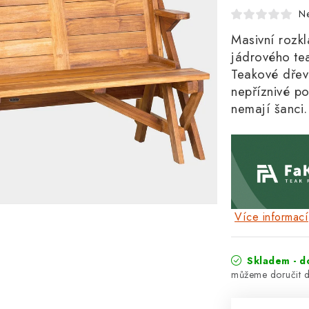
N
Masivní roz
jádrového t
Teakové dřevo
nepříznivé po
nemají šanci
Více informací
Skladem - d