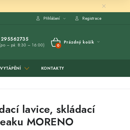
Přihlášení
Registrace
295562735
Prázdný košík
(po – pá: 8:30 – 16:00)
NÁKUPNÍ
KOŠÍK
VYTÁPĚNÍ
KONTAKTY
dací lavice, skládací
z teaku MORENO