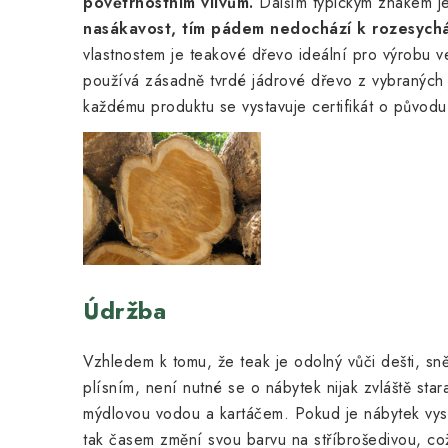
povětrnostním vlivům.
Dalším typickým znakem j
nasákavost, tím pádem nedochází k rozesychá
vlastnostem je teakové dřevo ideální pro výrobu
používá zásadně tvrdé jádrové dřevo z vybraných 
každému produktu se vystavuje certifikát o původu
Údržba
Vzhledem k tomu, že teak je odolný vůči dešti, sn
plísním, není nutné se o nábytek nijak zvláště star
mýdlovou vodou a kartáčem. Pokud je nábytek vyst
tak časem změní svou barvu na stříbrošedivou, což