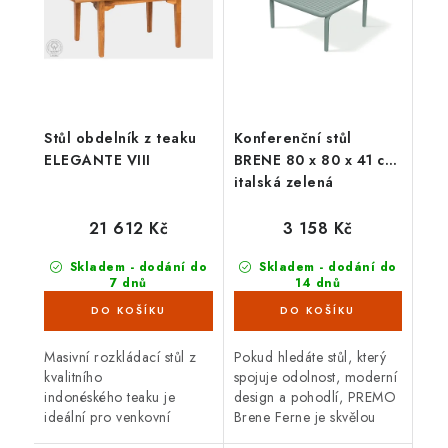
Stůl obdelník z teaku
Konferenční stůl
ELEGANTE VIII
BRENE 80 x 80 x 41 cm,
italská zelená
21 612 Kč
3 158 Kč
Skladem - dodání do
Skladem - dodání do
7 dnů
14 dnů
(1 ks)
(3 ks)
Masivní rozkládací stůl z
Pokud hledáte stůl, který
kvalitního
spojuje odolnost, moderní
indonéského teaku je
design a pohodlí, PREMO
ideální pro venkovní
Brene Ferne je skvělou
použití. Teakové dřevo je
volbou. Zvládne