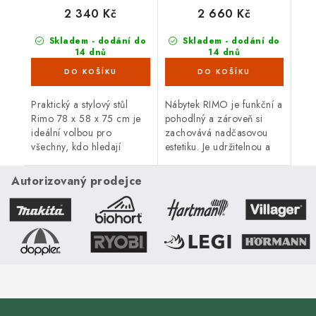
2 340 Kč
2 660 Kč
Skladem - dodání do
Skladem - dodání do
14 dnů
14 dnů
(4 ks)
(4 ks)
Praktický a stylový stůl
Nábytek RIMO je funkční a
Rimo 78 x 58 x 75 cm je
pohodlný a zároveň si
ideální volbou pro
zachovává nadčasovou
všechny, kdo hledají
estetiku. Je udržitelnou a
elegantní, odolný a
cenově dostupnou
ekologický kus nábytku,
alternativou k tradičním
Autorizovaný prodejce
který obstojí v
dřevěným židlím.
každodenním provozu i...