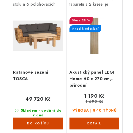
stolu a 6 polohovacích
taburetu a 2 křesel je
křesel je ideální pro
ideální pro venkovní
venkovní použití. Teakové
použití. Teakové dřevo je
29 %
dřevo je velice odolné
velice odolné proti
proti...
vnějším...
Ihned k odeslání
Ratanové sezení
Akustický panel LEGI
TOSCA
Home 60 x 270 cm,
přírodní
1 190 Kč
49 720 Kč
1 690 Kč
Skladem - dodání do
VÝROBA | 8-10 TÝDNŮ
7 dnů
(5 ks)