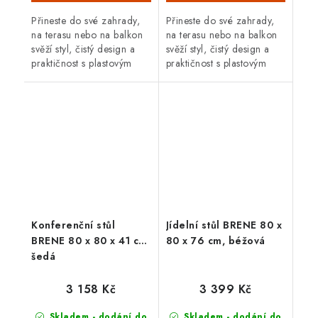
Přineste do své zahrady,
Přineste do své zahrady,
na terasu nebo na balkon
na terasu nebo na balkon
svěží styl, čistý design a
svěží styl, čistý design a
praktičnost s plasto­vým
praktičnost s plasto­vým
stolem Brene. Jeho
stolem Brene. Jeho
minimalistické provedení,
minimalistické provedení,
inspirovaná stylem
inspirovaná stylem
Bauhausu,...
Bauhausu,...
Konferenční stůl
Jídelní stůl BRENE 80 x
BRENE 80 x 80 x 41 cm,
80 x 76 cm, béžová
šedá
3 158 Kč
3 399 Kč
Skladem - dodání do
Skladem - dodání do