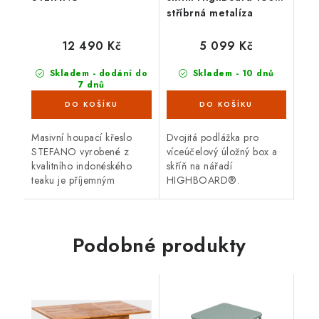
stříbrná metalíza
12 490 Kč
5 099 Kč
Skladem - dodání do
Skladem - 10 dnů
7 dnů
(3 ks)
Masivní houpací křeslo
Dvojitá podlážka pro
STEFANO vyrobené z
víceúčelový úložný box a
kvalitního indonéského
skříň na nářadí
teaku je příjemným
HIGHBOARD®.
doplňkem do interiéru.
Podobné produkty