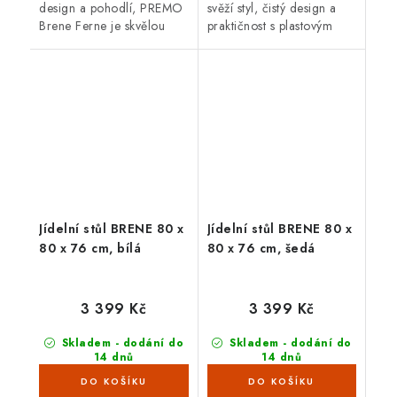
design a pohodlí, PREMO
svěží styl, čistý design a
Brene Ferne je skvělou
praktičnost s plasto­vým
volbou. Zvládne
stolem Brene. Jeho
proměnlivé počasí,
minimalistické provedení,
nevyžaduje téměř žádnou
inspirovaná stylem
údržbu a svým...
Bauhausu,...
Jídelní stůl BRENE 80 x
Jídelní stůl BRENE 80 x
80 x 76 cm, bílá
80 x 76 cm, šedá
3 399 Kč
3 399 Kč
Skladem - dodání do
Skladem - dodání do
14 dnů
14 dnů
(4 ks)
(5 ks)