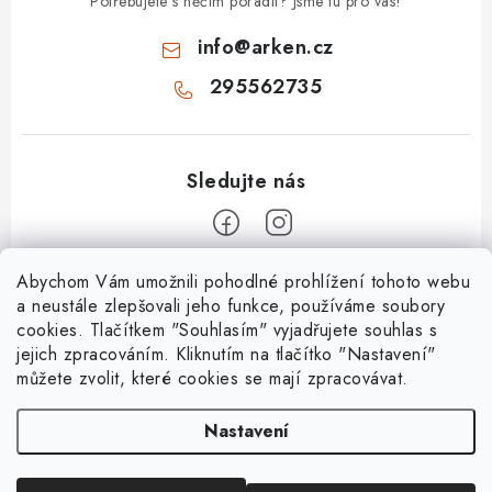
Potřebujete s něčím poradit? Jsme tu pro vás!
info
@
arken.cz
295562735
Z
Abychom Vám umožnili pohodlné prohlížení tohoto webu
a neustále zlepšovali jeho funkce, používáme soubory
á
cookies. Tlačítkem "Souhlasím" vyjadřujete souhlas s
O Arken
p
jejich zpracováním. Kliknutím na tlačítko "Nastavení"
a
můžete zvolit, které cookies se mají zpracovávat.
O nás
Vše o nákupu
t
Kontakty
Nastavení
í
Nejčastější dotazy
Platební metody
Mapa servisů
Doprava a platba