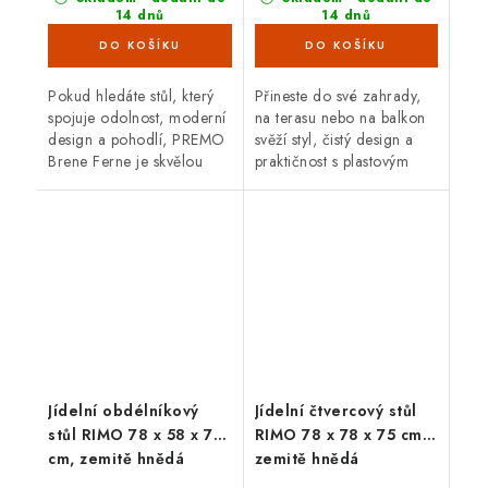
14 dnů
14 dnů
(6 ks)
(3 ks)
Pokud hledáte stůl, který
Přineste do své zahrady,
spojuje odolnost, moderní
na terasu nebo na balkon
design a pohodlí, PREMO
svěží styl, čistý design a
Brene Ferne je skvělou
praktičnost s plasto­vým
volbou. Zvládne
stolem Brene. Jeho
proměnlivé počasí,
minimalistické provedení,
nevyžaduje téměř žádnou
inspirovaná stylem
údržbu a svým...
Bauhausu,...
Jídelní obdélníkový
Jídelní čtvercový stůl
stůl RIMO 78 x 58 x 75
RIMO 78 x 78 x 75 cm,
cm, zemitě hnědá
zemitě hnědá