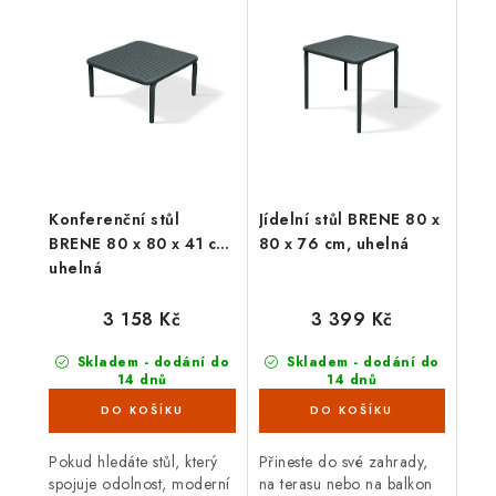
velice odolné proti vnějším
proměnlivé počasí,
vlivům, nepříznivé počasí,
nevyžaduje téměř žádnou
déšť,...
údržbu a svým...
Konferenční stůl
Jídelní stůl BRENE 80 x
BRENE 80 x 80 x 41 cm,
80 x 76 cm, uhelná
uhelná
3 158 Kč
3 399 Kč
Skladem - dodání do
Skladem - dodání do
14 dnů
14 dnů
(5 ks)
(4 ks)
Pokud hledáte stůl, který
Přineste do své zahrady,
spojuje odolnost, moderní
na terasu nebo na balkon