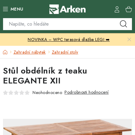
Přejít
na
obsah
Skleníky
NOVINKA – WPC terasová dlažba LEGI ➡️
Zahradní přístřešky
Domů
Zahradní nábytek
Zahradní stoly
Zahradní nábytek
Stůl obdélník z teaku
Grily a ohniště
ELEGANTE XII
Vytápění
Podrobnosti hodnocení
Neohodnoceno
Kontakty