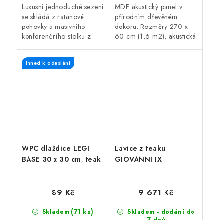
Luxusní jednoduché sezení
MDF akustický panel v
se skládá z ratanové
přírodním dřevěném
pohovky a masivního
dekoru. Rozměry 270 x
konferenčního stolku z
60 cm (1,6 m2), akustická
recyklovaného teaku.
třída D, atraktivní
Ratan a teakové dřevo
design a snadná montáž.
Ihned k odeslání
jsou nejen velice krásné,
Vhodné do domácnosti i...
ale také...
WPC dlaždice LEGI
Lavice z teaku
BASE 30 x 30 cm, teak
GIOVANNI IX
89 Kč
9 671 Kč
(71 ks)
Skladem
Skladem - dodání do
7 dnů