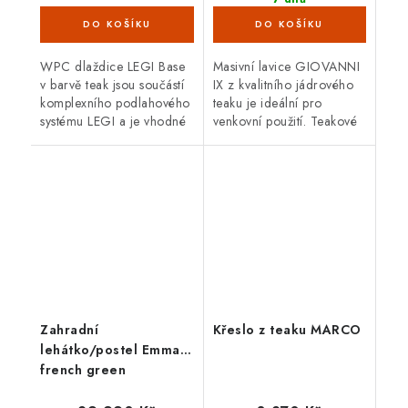
(4 ks)
WPC dlaždice LEGI Base
Masivní lavice GIOVANNI
v barvě teak jsou součástí
IX z kvalitního jádrového
komplexního podlahového
teaku je ideální pro
systému LEGI a je vhodné
venkovní použití. Teakové
je použít jako exteriérovou
dřevo je velice odolné
podlahovou krytinu. Mají
proti vnějším vlivům,
velmi snadnou a rychlou...
nepříznivé počasí,...
Zahradní
Křeslo z teaku MARCO
lehátko/postel Emma,
french green