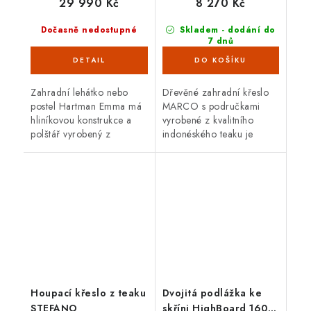
29 990 Kč
8 270 Kč
Dočasně nedostupné
Skladem - dodání do
7 dnů
(10 ks)
Zahradní lehátko nebo
Dřevěné zahradní křeslo
postel Hartman Emma má
MARCO s područkami
hliníkovou konstrukce a
vyrobené z kvalitního
polštář vyrobený z
indonéského teaku je
rychleschnoucí pěny a
ideální na venkovní
vnější tkaniny Sunbrella.
použití.
Barva zelená. Rozměr 196
x 130 x 40 cm.
Houpací křeslo z teaku
Dvojitá podlážka ke
STEFANO
skříni HighBoard 160,