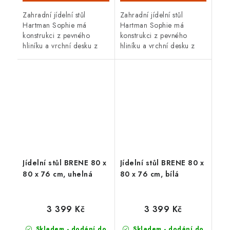
Zahradní jídelní stůl
Zahradní jídelní stůl
Hartman Sophie má
Hartman Sophie má
konstrukci z pevného
konstrukci z pevného
hliníku a vrchní desku z
hliníku a vrchní desku z
HPL materiálu v šedé
HPL materiálu v černé
barvě. Rozměr 240 x 100
barvě. Rozměr 240 x 100
x 75 cm.
x 75 cm.
Jídelní stůl BRENE 80 x
Jídelní stůl BRENE 80 x
80 x 76 cm, uhelná
80 x 76 cm, bílá
3 399 Kč
3 399 Kč
Skladem - dodání do
Skladem - dodání do