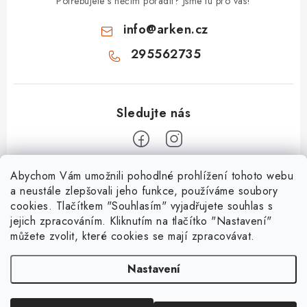
Potřebujete s něčím poradit? Jsme tu pro vás!
info
@
arken.cz
295562735
Z
Abychom Vám umožnili pohodlné prohlížení tohoto webu
a neustále zlepšovali jeho funkce, používáme soubory
á
cookies. Tlačítkem "Souhlasím" vyjadřujete souhlas s
O Arken
p
jejich zpracováním. Kliknutím na tlačítko "Nastavení"
a
můžete zvolit, které cookies se mají zpracovávat.
O nás
Vše o nákupu
t
Kontakty
Nastavení
í
Nejčastější dotazy
Platební metody
Mapa servisů
Doprava a platba