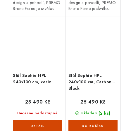
design a pohodlí, PREMO
design a pohodlí, PREMO
Brene Ferne je skvělou
Brene Ferne je skvělou
volbou. Zvládne
volbou. Zvládne
proměnlivé počasí,
proměnlivé počasí,
nevyžaduje téměř žádnou
nevyžaduje téměř žádnou
údržbu a svým...
údržbu a svým...
Stůl Sophie HPL
Stůl Sophie HPL
240x100 cm, xerix
240x100 cm, Carbon
Black
25 490 Kč
25 490 Kč
(2 ks)
Dočasně nedostupné
Skladem