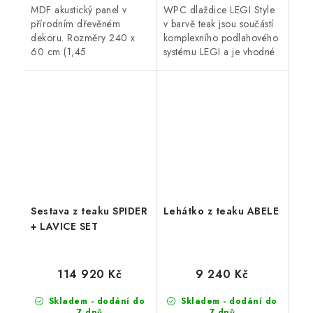
MDF akustický panel v
WPC dlaždice LEGI Style
přírodním dřevěném
v barvě teak jsou součástí
dekoru. Rozměry 240 x
komplexního podlahového
60 cm (1,45
systému LEGI a je vhodné
m2), akustická třída D,
je použít jako exteriérovou
atraktivní design a snadná
podlahovou krytinu. Mají
montáž. Vhodné do
velmi snadnou a rychlou...
domácnosti i...
Sestava z teaku SPIDER
Lehátko z teaku ABELE
+ LAVICE SET
114 920 Kč
9 240 Kč
Skladem - dodání do
Skladem - dodání do
7 dnů
7 dnů