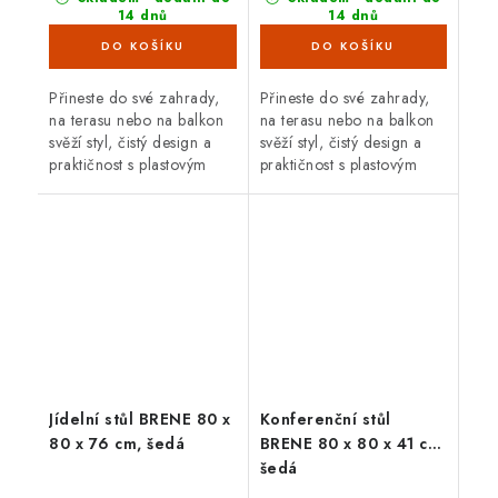
14 dnů
14 dnů
(4 ks)
(4 ks)
Přineste do své zahrady,
Přineste do své zahrady,
na terasu nebo na balkon
na terasu nebo na balkon
svěží styl, čistý design a
svěží styl, čistý design a
praktičnost s plasto­vým
praktičnost s plasto­vým
stolem Brene. Jeho
stolem Brene. Jeho
minimalistické provedení,
minimalistické provedení,
inspirovaná stylem
inspirovaná stylem
Bauhausu,...
Bauhausu,...
Jídelní stůl BRENE 80 x
Konferenční stůl
80 x 76 cm, šedá
BRENE 80 x 80 x 41 cm,
šedá