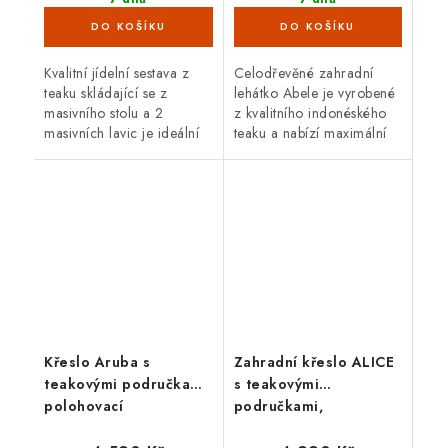
(2 ks)
(4 ks)
Kvalitní jídelní sestava z
Celodřevěné zahradní
teaku skládající se z
lehátko Abele je vyrobené
masivního stolu a 2
z kvalitního indonéského
masivních lavic je ideální
teaku a nabízí maximální
pro venkovní použití.
komfort. Teakové dřevo je
Teakové dřevo je velice
velice odolné proti vnějším
odolné proti vnějším
vlivům, nepříznivé
vlivům,...
počasí,...
Křeslo Aruba s
Zahradní křeslo ALICE
teakovými područkami,
s teakovými
polohovací
područkami,
polohovatelné