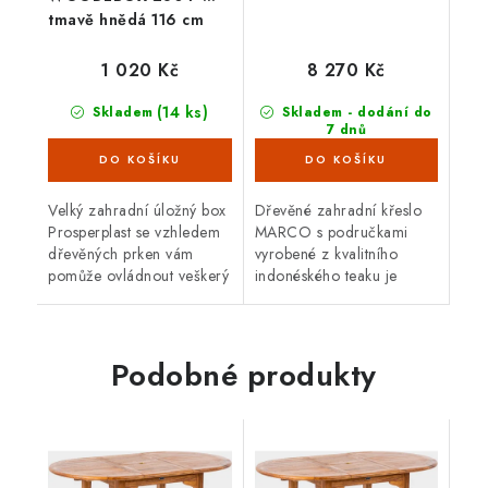
tmavě hnědá 116 cm
1 020 Kč
8 270 Kč
(14 ks)
Skladem
Skladem - dodání do
7 dnů
(10 ks)
Velký zahradní úložný box
Dřevěné zahradní křeslo
Prosperplast se vzhledem
MARCO s područkami
dřevěných prken vám
vyrobené z kvalitního
pomůže ovládnout veškerý
indonéského teaku je
nepořádek. Box o objemu
ideální na venkovní
280 litrů představuje
použití.
praktického pomocníka na
zahradu,...
Podobné produkty