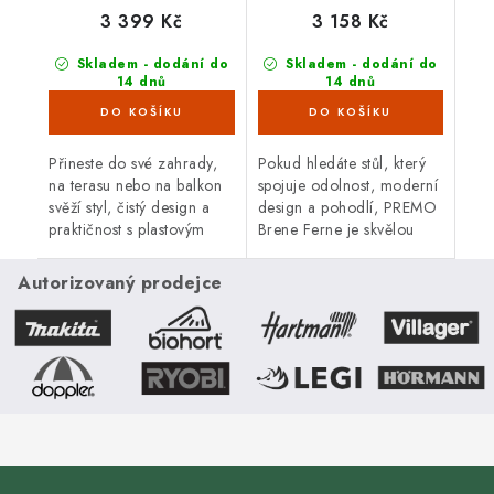
3 399 Kč
3 158 Kč
Skladem - dodání do
Skladem - dodání do
14 dnů
14 dnů
(5 ks)
(6 ks)
Přineste do své zahrady,
Pokud hledáte stůl, který
na terasu nebo na balkon
spojuje odolnost, moderní
svěží styl, čistý design a
design a pohodlí, PREMO
praktičnost s plasto­vým
Brene Ferne je skvělou
stolem Brene. Jeho
volbou. Zvládne
minimalistické provedení,
proměnlivé počasí,
Autorizovaný prodejce
inspirovaná stylem
nevyžaduje téměř žádnou
Bauhausu,...
údržbu a svým...