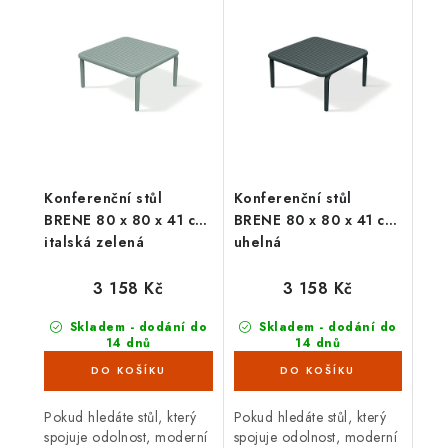
velice odolné proti vnějším
velice odolné proti vnějším
vlivům, nepříznivé počasí,
vlivům, nepříznivé počasí,
déšť,...
déšť,...
Konferenční stůl
Konferenční stůl
BRENE 80 x 80 x 41 cm,
BRENE 80 x 80 x 41 cm,
italská zelená
uhelná
3 158 Kč
3 158 Kč
Skladem - dodání do
Skladem - dodání do
14 dnů
14 dnů
(3 ks)
(5 ks)
Pokud hledáte stůl, který
Pokud hledáte stůl, který
spojuje odolnost, moderní
spojuje odolnost, moderní