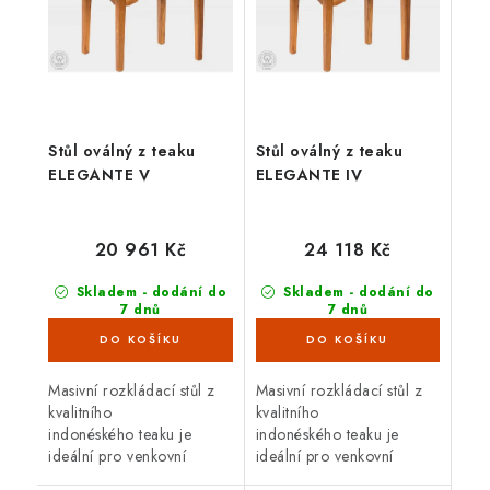
Stůl oválný z teaku
Stůl oválný z teaku
ELEGANTE V
ELEGANTE IV
20 961 Kč
24 118 Kč
Skladem - dodání do
Skladem - dodání do
7 dnů
7 dnů
(3 ks)
(2 ks)
Masivní rozkládací stůl z
Masivní rozkládací stůl z
kvalitního
kvalitního
indonéského teaku je
indonéského teaku je
ideální pro venkovní
ideální pro venkovní
použití. Teakové dřevo je
použití. Teakové dřevo je