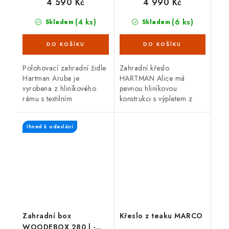
4 590 Kč
4 990 Kč
(4 ks)
(6 ks)
Skladem
Skladem
Polohovací zahradní židle
Zahradní křeslo
Hartman Aruba je
HARTMAN Alice má
vyrobena z hliníkového
pevnou hliníkovou
rámu s textilním
konstrukci s výpletem z
opěradlem a sedákem,
umělé tkaniny. Je odolné
materiálem odolným vůči
vůči vodě i slunečnímu
Ihned k odeslání
povětrnostním vlivům a
záření a může být po celý
nenáročným na údržbu....
rok venku. Snadná
údržba....
Zahradní box
Křeslo z teaku MARCO
WOODEBOX 280 l -