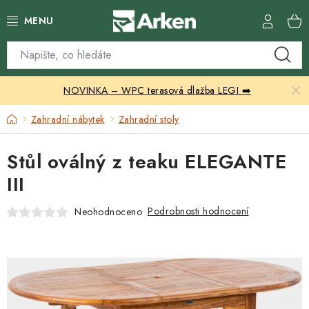
Přejít
na
obsah
Skleníky
NOVINKA – WPC terasová dlažba LEGI ➡️
Zahradní přístřešky
Domů
Zahradní nábytek
Zahradní stoly
Zahradní nábytek
Stůl oválný z teaku ELEGANTE
Grily a ohniště
III
Vytápění
Podrobnosti hodnocení
Neohodnoceno
Kontakty