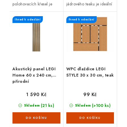
polohovacích křesel je
jádrového teaku je ideální
ideální pro venkovní
na venkovní
použití. Teakové dřevo je
použití. Teakové dřevo je
Ihned k odeslání
Ihned k odeslání
velice odolné proti vnějším
velice odolné proti vnějším
vlivům,...
vlivům,...
Akustický panel LEGI
WPC dlaždice LEGI
Home 60 x 240 cm,
STYLE 30 x 30 cm, teak
přírodní
1 590 Kč
99 Kč
(21 ks)
(>100 ks)
Skladem
Skladem