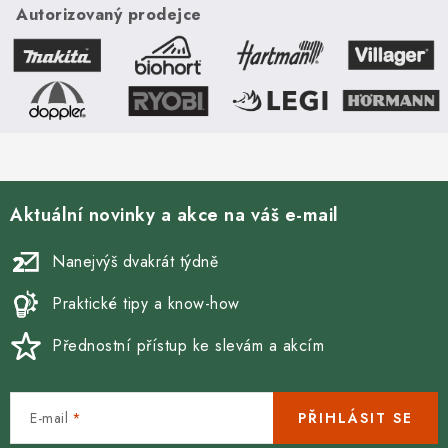
horním víkem. Vnější
metalíza s otevíracím
Autorizovaný prodejce
rozměry 170 x 70 cm.
horním víkem. Vnější
Atraktivní...
rozměry š 101 x d 46
cm....
Aktuální novinky a akce na váš e-mail
Nanejvýš dvakrát týdně
Praktické tipy a know-how
Přednostní přístup ke slevám a akcím
E-mail
PŘIHLÁSIT SE