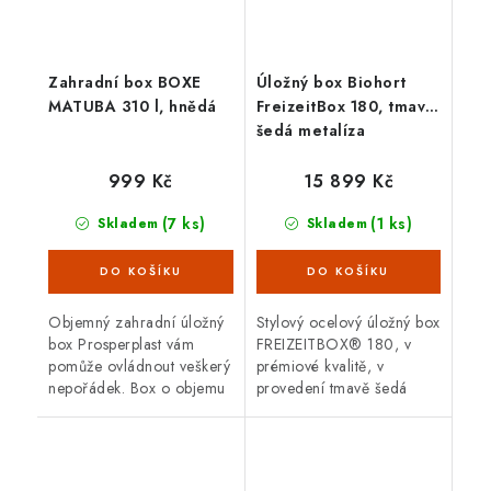
Zahradní box BOXE
Úložný box Biohort
MATUBA 310 l, hnědá
FreizeitBox 180, tmavě
šedá metalíza
999 Kč
15 899 Kč
(7 ks)
(1 ks)
Skladem
Skladem
Objemný zahradní úložný
Stylový ocelový úložný box
box Prosperplast vám
FREIZEITBOX® 180, v
pomůže ovládnout veškerý
prémiové kvalitě, v
nepořádek. Box o objemu
provedení tmavě šedá
310 litrů představuje
metalíza s otvíracím
praktického a také lehce
horním víkem. Vnější
přemístitelného
rozměry 181 x 79 cm.
pomocníka.
Atraktivní design,...