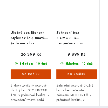
Úložný box Biohort
Zahradní box
StyleBox 170, tmavě
BIOHORT s
šedá metalíza
bezpečnostním
zámkem, bronzová
metalíza
26 399 Kč
9 899 Kč
Skladem - 10 dnů
Skladem - 10 dnů
Stylový zvýšený ocelový
Zahradní ocelový úložný
úložný box STYLEBOX®
box s bezpečnostním
170, v prémiové kvalitě, v
zámkem BIOHORT® v
provedení tmavě šedá
prémiové kvalitě, v
metalíza s otvíracím
provedení bronzová