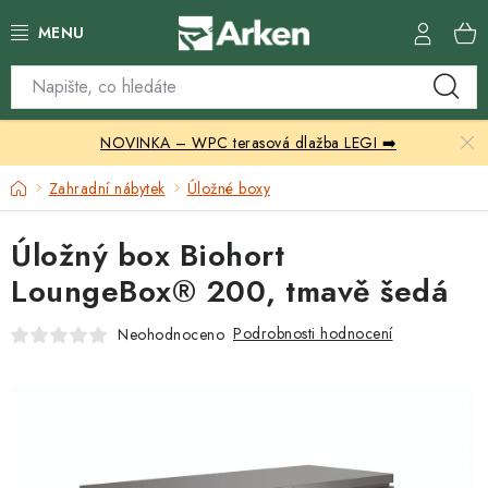
Přejít
na
obsah
Skleníky
NOVINKA – WPC terasová dlažba LEGI ➡️
Zahradní přístřešky
Domů
Zahradní nábytek
Úložné boxy
Zahradní nábytek
Úložný box Biohort
Grily a ohniště
LoungeBox® 200, tmavě šedá
Vytápění
Podrobnosti hodnocení
Neohodnoceno
Kontakty