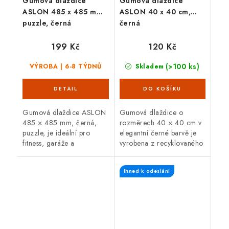
Gumová dlaždice
Gumová dlaždice
ASLON 485 x 485 mm,
ASLON 40 x 40 cm,
puzzle, černá
černá
199 Kč
120 Kč
(>100 ks)
VÝROBA | 6-8 TÝDNŮ
Skladem
Gumová dlaždice ASLON
Gumová dlaždice o
485 × 485 mm, černá,
rozměrech 40 × 40 cm v
puzzle, je ideální pro
elegantní černé barvě je
fitness, garáže a
vyrobena z recyklovaného
akustickou izolaci díky
gumového granulátu.
odolnosti proti opotřebení
Nabízí protiskluzový
Ihned k odeslání
a snadné instalaci.
povrch, vodopropustnost a
rychlé schnutí, což...