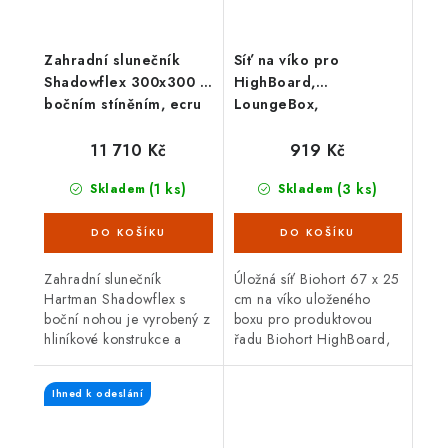
Zahradní slunečník
Síť na víko pro
Shadowflex 300x300 s
HighBoard,
bočním stíněním, ecru
LoungeBox,
FreizeitBox
11 710 Kč
919 Kč
(1 ks)
(3 ks)
Skladem
Skladem
Zahradní slunečník
Úložná síť Biohort 67 x 25
Hartman Shadowflex s
cm na víko uloženého
boční nohou je vyrobený z
boxu pro produktovou
hliníkové konstrukce a
řadu Biohort HighBoard,
polyesterové tkaniny v
LoungeBox, FreizeitBox.
barvě ecru. Rozměr
Ihned k odeslání
slunečníku je 300 x 300
cm.