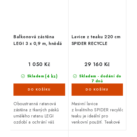
Balkonová zástěna
Lavice z teaku 220 cm
LEGI 3 x 0,9 m, hnědá
SPIDER RECYCLE
1 050 Kč
29 160 Kč
(4 ks)
Skladem
Skladem - dodání do
7 dnů
(4 ks)
Oboustranná ratanová
Masivní lavice
zástěna z tkaných pásků
z kvalitního SPIDER recyklovanéh
umělého ratanu LEGI
teaku je ideální pro
ozdobí a ochrání váš
venkovní použití. Teakové
balkón, zábradlí nebo plot
dřevo je velice odolné
a zajistí soukromí po celý
proti vnějším vlivům,