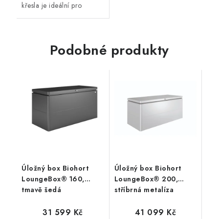
křesla je ideální pro
venkovní použití. Teakové
dřevo je velice odolné
proti vnějším vlivům,...
Podobné produkty
Úložný box Biohort
Úložný box Biohort
LoungeBox® 160,
LoungeBox® 200,
tmavě šedá
stříbrná metalíza
31 599 Kč
41 099 Kč