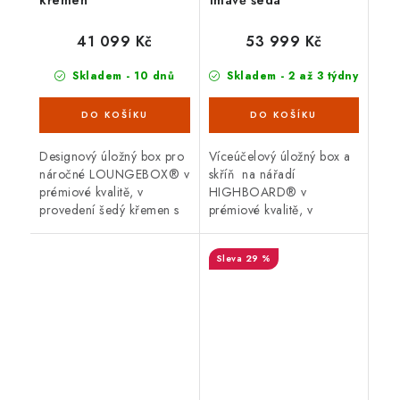
křemen
tmavě šedá
41 099 Kč
53 999 Kč
Skladem - 10 dnů
Skladem - 2 až 3 týdny
Designový úložný box pro
Víceúčelový úložný box a
náročné LOUNGEBOX® v
skříň na nářadí
prémiové kvalitě, v
HIGHBOARD® v
provedení šedý křemen s
prémiové kvalitě, v
otvíracím horním víkem.
provedení tmavě šedá
Vnější rozměry š 200 x d
metalíza s dvoukřídlými
29 %
84 cm. Atraktivní design,...
dveřmi a horním víkem.
Vnější rozměry š 200 x
d...