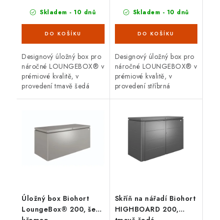
Skladem - 10 dnů
Skladem - 10 dnů
Designový úložný box pro
Designový úložný box pro
náročné LOUNGEBOX® v
náročné LOUNGEBOX® v
prémiové kvalitě, v
prémiové kvalitě, v
provedení tmavě šedá
provedení stříbrná
metalíza s otvíracím
metalíza s otvíracím
horním víkem. Vnější
horním víkem. Vnější
rozměry š 160 x d 70 cm.
rozměry š 200 x d 84 cm.
Atraktivní...
Atraktivní...
Úložný box Biohort
Skříň na nářadí Biohort
LoungeBox® 200, šedý
HIGHBOARD 200,