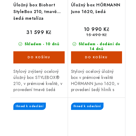
Úložný box Biohort
Úložný box HÖRMANN
StyleBox 210, tmavě
Juno 1620, šedá
šedá metalíza
10 990 Kč
31 599 Kč
15 490 Kč
Skladem - 10 dnů
Skladem - dodání do
14 dnů
Stylový zvýšený ocelový
Stylový ocelový úložný
úložný box STYLEBOX®
box v prémiové kvalitě
210, v prémiové kvalitě, v
HÖRMANN Juno 1620, v
provedení tmavě šedá
provedení šedý hliník s
metalíza s otvíracím
otvíracím horním víkem,
horním víkem. Vnější
nastavitelnými patkami a
Ihned k odeslání
Ihned k odeslání
rozměry 210 x 80 cm.
rychlou jednoduchou...
Atraktivní...