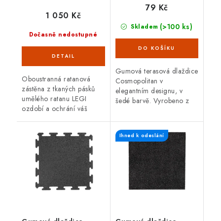
79 Kč
1 050 Kč
(>100 ks)
Skladem
Dočasně nedostupné
Gumová terasová dlaždice
Oboustranná ratanová
Cosmopolitan v
zástěna z tkaných pásků
elegantním designu, v
umělého ratanu LEGI
šedé barvě. Vyrobeno z
ozdobí a ochrání váš
pryžového recyklátu, což
balkón, zábradlí nebo plot
zaručuje vysokou odolnost
a zajistí soukromí po celý
a dlouhou životnost. Díky
Ihned k odeslání
rok. Zástěna má
spojovacímu...
oboustrannou UV...