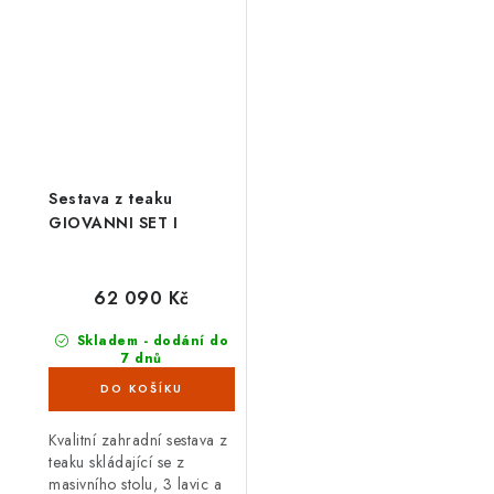
rok. Zástěna má
nepříznivé...
oboustrannou UV...
Sestava z teaku
GIOVANNI SET I
62 090 Kč
Skladem - dodání do
7 dnů
(3 ks)
Kvalitní zahradní sestava z
teaku skládající se z
masivního stolu, 3 lavic a