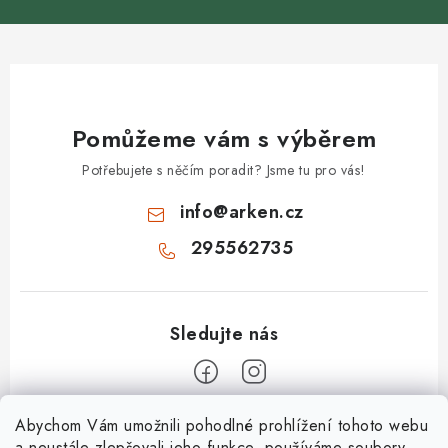
Pomůžeme vám s výběrem
Potřebujete s něčím poradit? Jsme tu pro vás!
info
@
arken.cz
295562735
Z
Abychom Vám umožnili pohodlné prohlížení tohoto webu
a neustále zlepšovali jeho funkce, používáme soubory