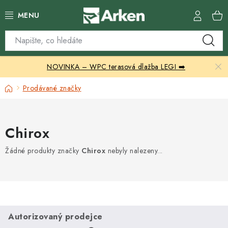
Přejít
na
obsah
Skleníky
NOVINKA – WPC terasová dlažba LEGI ➡️
Zahradní přístřešky
Domů
Prodávané značky
Zahradní nábytek
Grily a ohniště
Chirox
Vytápění
Žádné produkty značky
Chirox
nebyly nalezeny...
Kontakty
Autorizovaný prodejce