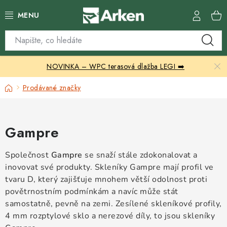
Přejít
na
obsah
Skleníky
NOVINKA – WPC terasová dlažba LEGI ➡️
Zahradní přístřešky
Domů
Prodávané značky
Zahradní nábytek
Grily a ohniště
Gampre
Vytápění
Společnost
Gampre
se snaží stále zdokonalovat a
inovovat své produkty. Skleníky Gampre mají profil ve
Kontakty
tvaru D, který zajišťuje mnohem větší odolnost proti
povětrnostním podmínkám a navíc může stát
samostatně, pevně na zemi. Zesílené skleníkové profily,
4 mm rozptylové sklo a nerezové díly, to jsou skleníky