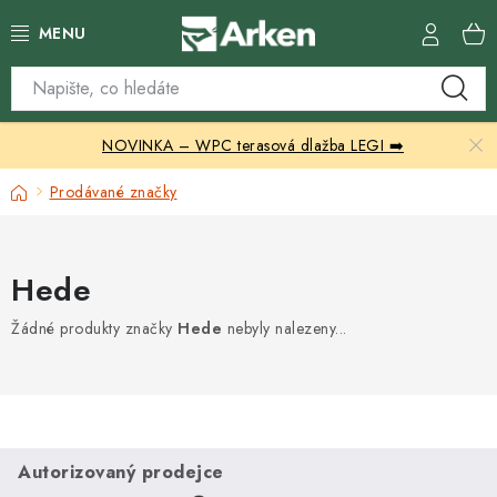
Přejít
na
obsah
Skleníky
NOVINKA – WPC terasová dlažba LEGI ➡️
Zahradní přístřešky
Domů
Prodávané značky
Zahradní nábytek
Grily a ohniště
Hede
Vytápění
Žádné produkty značky
Hede
nebyly nalezeny...
Kontakty
Autorizovaný prodejce