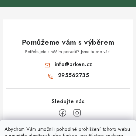
Pomůžeme vám s výběrem
Potřebujete s něčím poradit? Jsme tu pro vás!
info
@
arken.cz
295562735
Z
Abychom Vám umožnili pohodlné prohlížení tohoto webu
a neustále zlepšovali jeho funkce, používáme soubory