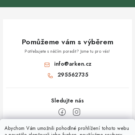
Pomůžeme vám s výběrem
Potřebujete s něčím poradit? Jsme tu pro vás!
info
@
arken.cz
295562735
Z
Abychom Vám umožnili pohodlné prohlížení tohoto webu
a neustále zlepšovali jeho funkce, používáme soubory