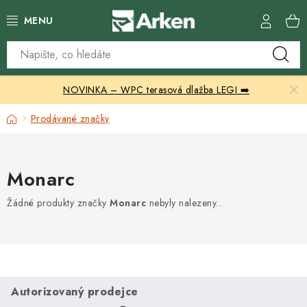
Přejít
na
obsah
Skleníky
NOVINKA – WPC terasová dlažba LEGI ➡️
Zahradní přístřešky
Domů
Prodávané značky
Zahradní nábytek
Grily a ohniště
Monarc
Vytápění
Žádné produkty značky
Monarc
nebyly nalezeny...
Kontakty
Autorizovaný prodejce