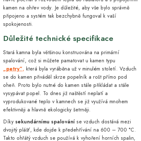
kamen na ohřev vody. Je důležité, aby vše bylo správně
připojeno a systém tak bezchybně fungoval k vaší
spokojenosti.
Důležité technické specifikace
Stará kamna byla většinou konstruována na primární
spalování, což si můžete pamatovat u kamen typu
„petry“
,
která byla vyráběna už v minulém století. Vzduch
se do kamen přiváděl skrze popelník a rošt přímo pod
oheň. Proto bylo nutné do kamen stále přikládat a stále
vysypávat popel. To dnes již naštěstí neplatí a
vyprodukované teplo v kamnech se již využívá mnohem
efektivněji a hlavně ekologicky šetrněji.
Díky
sekundárnímu spalování
se vzduch dostává mezi
dvojitý plášť, kde dojde k předehřívání na 600 – 700 °C.
Takto ohřátý vzduch se používá k vyhoření horních spalin,