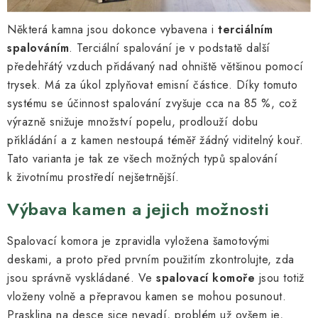
Některá kamna jsou dokonce vybavena i
terciálním
spalováním
. Terciální spalování je v podstatě další
předehřátý vzduch přidávaný nad ohniště většinou pomocí
trysek. Má za úkol zplyňovat emisní částice. Díky tomuto
systému se účinnost spalování zvyšuje cca na 85 %, což
výrazně snižuje množství popelu, prodlouží dobu
přikládání a z kamen nestoupá téměř žádný viditelný kouř.
Tato varianta je tak ze všech možných typů spalování
k životnímu prostředí nejšetrnější.
Výbava kamen a jejich možnosti
Spalovací komora je zpravidla vyložena šamotovými
deskami, a proto před prvním použitím zkontrolujte, zda
jsou správně vyskládané. Ve
spalovací komoře
jsou totiž
vloženy volně a přepravou kamen se mohou posunout.
Prasklina na desce sice nevadí, problém už ovšem je,