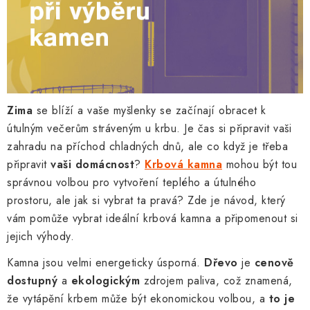
Zima
se blíží a vaše myšlenky se začínají obracet k
útulným večerům stráveným u krbu. Je čas si připravit vaši
zahradu na příchod chladných dnů, ale co když je třeba
připravit
vaši domácnost
?
Krbová kamna
mohou být tou
správnou volbou pro vytvoření teplého a útulného
prostoru, ale jak si vybrat ta pravá? Zde je návod, který
vám pomůže vybrat ideální krbová kamna a připomenout si
jejich výhody.
Kamna jsou velmi energeticky úsporná.
Dřevo
je
cenově
dostupný
a
ekologickým
zdrojem paliva, což znamená,
že vytápění krbem může být ekonomickou volbou, a
to je