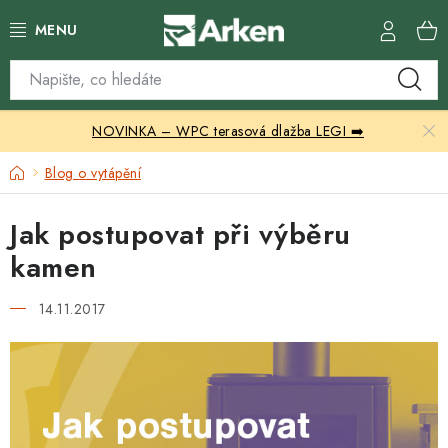
Přejít
na
obsah
Skleníky
NOVINKA – WPC terasová dlažba LEGI ➡️
Zahradní přístřešky
Domů
Blog o vytápění
Zahradní nábytek
Jak postupovat při výběru
Grily a ohniště
kamen
Vytápění
14.11.2017
Kontakty