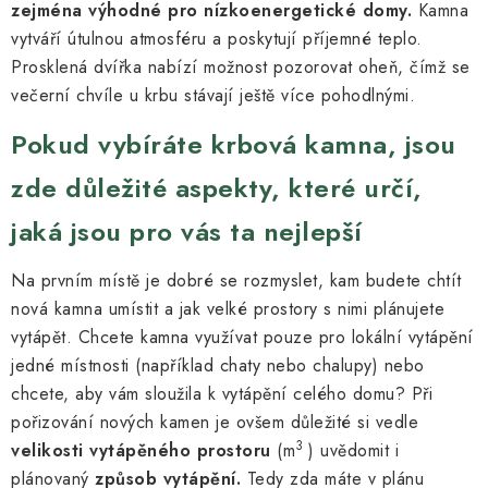
zejména výhodné pro nízkoenergetické domy.
Kamna
vytváří útulnou atmosféru a poskytují příjemné teplo.
Prosklená dvířka nabízí možnost pozorovat oheň, čímž se
večerní chvíle u krbu stávají ještě více pohodlnými.
Pokud vybíráte krbová kamna, jsou
zde důležité aspekty, které určí,
jaká jsou pro vás ta nejlepší
Na prvním místě je dobré se rozmyslet, kam budete chtít
nová kamna umístit a jak velké prostory s nimi plánujete
vytápět. Chcete kamna využívat pouze pro lokální vytápění
jedné místnosti (například chaty nebo chalupy) nebo
chcete, aby vám sloužila k vytápění celého domu? Při
pořizování nových kamen je ovšem důležité si vedle
3
velikosti vytápěného prostoru
(m
)
uvědomit i
plánovaný
způsob vytápění.
Tedy zda máte v plánu