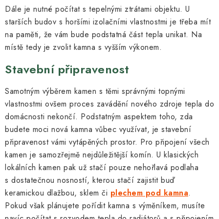
Dále je nutné počítat s tepelnými ztrátami objektu. U
starších budov s horšími izolačními vlastnostmi je třeba mít
na paměti, že vám bude podstatná část tepla unikat. Na
místě tedy je zvolit kamna s vyšším výkonem.
Stavební připravenost
Samotným výběrem kamen s těmi správnými topnými
vlastnostmi ovšem proces zavádění nového zdroje tepla do
domácnosti nekončí. Podstatným aspektem toho, zda
budete moci nová kamna vůbec využívat, je stavební
připravenost vámi vytápěných prostor. Pro připojení všech
kamen je samozřejmě nejdůležitější komín. U klasických
lokálních kamen pak už stačí pouze nehořlavá podlaha
s dostatečnou nosností, kterou stačí zajistit buď
keramickou dlažbou, sklem či
plechem pod kamna
.
Pokud však plánujete pořídit kamna s výměníkem, musíte
navíc počítat s rozvodem tepla do radiátorů a s připojením