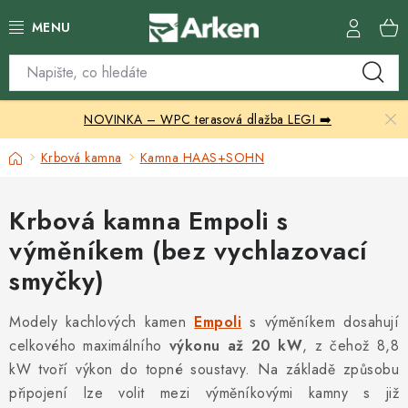
Přejít
na
obsah
Skleníky
NOVINKA – WPC terasová dlažba LEGI ➡️
Zahradní přístřešky
Domů
Krbová kamna
Kamna HAAS+SOHN
Zahradní nábytek
Krbová kamna Empoli s
Grily a ohniště
výměníkem (bez vychlazovací
Vytápění
smyčky)
Kontakty
Modely kachlových kamen
Empoli
s výměníkem dosahují
celkového maximálního
výkonu až 20 kW
, z čehož 8,8
kW tvoří výkon do topné soustavy. Na základě způsobu
připojení lze volit mezi výměníkovými kamny s již