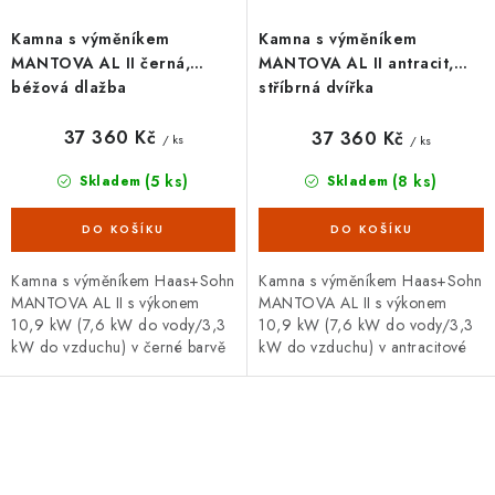
Kamna s výměníkem
Kamna s výměníkem
MANTOVA AL II černá,
MANTOVA AL II antracit,
béžová dlažba
stříbrná dvířka
37 360 Kč
37 360 Kč
/ ks
/ ks
(5 ks)
(8 ks)
Skladem
Skladem
Kamna s výměníkem Haas+Sohn
Kamna s výměníkem Haas+Sohn
MANTOVA AL II s výkonem
MANTOVA AL II s výkonem
10,9 kW (7,6 kW do vody/3,3
10,9 kW (7,6 kW do vody/3,3
kW do vzduchu) v černé barvě
kW do vzduchu) v antracitové
s béžovým obkladem.
barvě se stříbrnými dvířky.
O
v