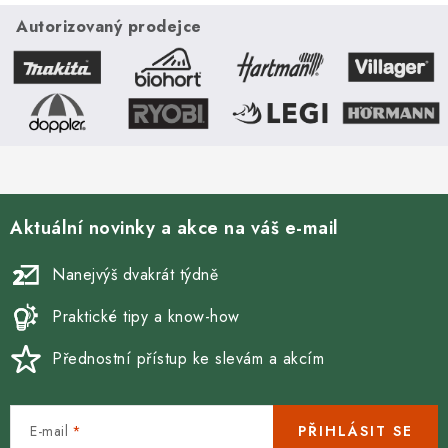
l
á
Autorizovaný prodejce
d
a
c
í
p
r
v
Aktuální novinky a akce na váš e-mail
k
y
Nanejvýš dvakrát týdně
v
ý
Praktické tipy a know-how
p
Přednostní přístup ke slevám a akcím
i
s
u
E-mail
PŘIHLÁSIT SE