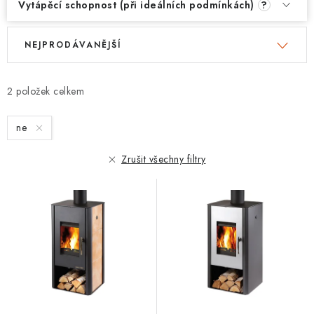
Vytápěcí schopnost (při ideálních podmínkách)
?
V
Ř
NEJPRODÁVANĚJŠÍ
ý
a
p
z
i
e
2
s
n
ne
p
í
r
p
Zrušit všechny filtry
o
r
d
o
u
d
k
u
t
k
ů
t
ů