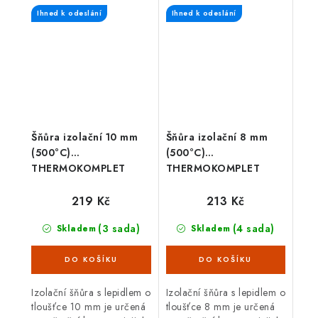
určená pro spojení mezi
Ihned k odeslání
Ihned k odeslání
spalinovým hrdlem
krbových kamen/sporáku...
Šňůra izolační 10 mm
Šňůra izolační 8 mm
(500°C)
(500°C)
THERMOKOMPLET
THERMOKOMPLET
(2,5m) + lepidlo sada
(2,5m) + lepidlo sada
3díl.
3díl.
219 Kč
213 Kč
(3 sada)
(4 sada)
Skladem
Skladem
Izolační šňůra s lepidlem o
Izolační šňůra s lepidlem o
tloušťce 10 mm je určená
tloušťce 8 mm je určená