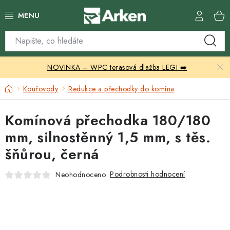
Přejít
na
obsah
Skleníky
NOVINKA – WPC terasová dlažba LEGI ➡️
Zahradní přístřešky
Domů
Kouřovody
Redukce a přechodky do komína
Zahradní nábytek
Komínová přechodka 180/180
Grily a ohniště
mm, silnostěnný 1,5 mm, s těs.
šňůrou, černá
Vytápění
Podrobnosti hodnocení
Neohodnoceno
Kontakty