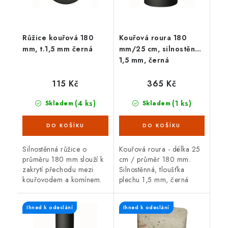
Růžice kouřová 180
Kouřová roura 180
mm, t.1,5 mm černá
mm/25 cm, silnostěnná
1,5 mm, černá
115 Kč
365 Kč
(4 ks)
(1 ks)
Skladem
Skladem
Silnostěnná růžice o
Kouřová roura - délka 25
průměru 180 mm slouží k
cm / průměr 180 mm.
zakrytí přechodu mezi
Silnostěnná, tloušťka
kouřovodem a komínem.
plechu 1,5 mm, černá
Černá barva, tloušťka
barva. Kouřová roura je
plechu 1,5 mm.
určená pro spojení mezi
Ihned k odeslání
Ihned k odeslání
spalinovým hrdlem
krbových kamen/sporáku...