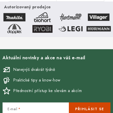
průměru 130 mm. Průměr
průměru 120 mm. Průměr
komína 180 mm. S těsnící
Autorizovaný prodejce
komína 200 mm. S těsnící
šňůrou.
šňůrou.
Aktuální novinky a akce na váš e-mail
Nanejvýš dvakrát týdně
Praktické tipy a know-how
Přednostní přístup ke slevám a akcím
E-mail
PŘIHLÁSIT SE