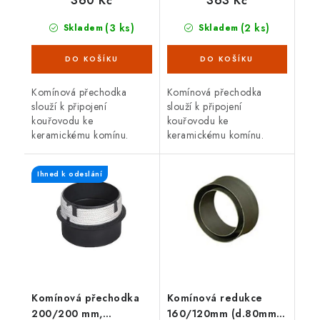
360 Kč
363 Kč
(3 ks)
(2 ks)
Skladem
Skladem
Komínová přechodka
Komínová přechodka
slouží k připojení
slouží k připojení
kouřovodu ke
kouřovodu ke
keramickému komínu.
keramickému komínu.
Určeno pro nasazení na
Určeno pro nasazení na
silnostěnný kouřovod o
silnostěnný kouřovod o
Ihned k odeslání
průměru 150 mm. Průměr
průměru 160 mm. Průměr
komína 150 mm. S těsnící
komína 160 mm. S těsnící
šňůrou.
šňůrou.
Komínová přechodka
Komínová redukce
200/200 mm,
160/120mm (d.80mm),,