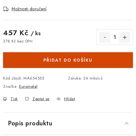
Možnosti doručení
457 Kč
/ ks
378 Kč bez DPH
Měrná cena:
PŘIDAT DO KOŠÍKU
Kód zboží:
MA654555
Záruka
:
24 měsíců
Značka:
Eurometal
Tisk
Zeptat se
Hlídat
Popis produktu