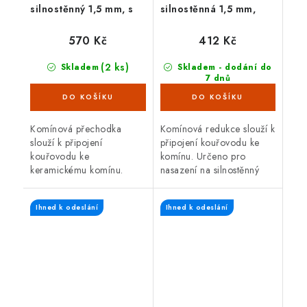
silnostěnný 1,5 mm, s
silnostěnná 1,5 mm,
těs. šňůrou, černá
černá
570 Kč
412 Kč
(2 ks)
Skladem
Skladem - dodání do
7 dnů
(85 ks)
Komínová přechodka
Komínová redukce slouží k
slouží k připojení
připojení kouřovodu ke
kouřovodu ke
komínu. Určeno pro
keramickému komínu.
nasazení na silnostěnný
Určeno pro nasazení na
kouřovod o průměru 120
silnostěnný kouřovod o
mm. Průměr komína 160
Ihned k odeslání
Ihned k odeslání
průměru 200 mm. Průměr
mm. Délka redukce 80
komína 200 mm. S těsnící
mm.
šňůrou.