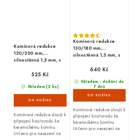
Komínová redukce
Komínová redukce
130/180 mm,
120/200 mm,
silnostěnná 1,5 mm, s
silnostěnná 1,5 mm, s
těs. šňůrou, černá
těs. šňůrou, černá
640 Kč
525 Kč
Skladem - dodání do
(2 ks)
Skladem
7 dnů
(62 ks)
Komínová redukce slouží k
Komínová redukce slouží k
připojení kouřovodu ke
připojení kouřovodu ke
keramickému komínu.
keramickému komínu.
Určeno pro nasazení na
Určeno pro nasazení na
silnostěnný kouřovod o
silnostěnný kouřovod o