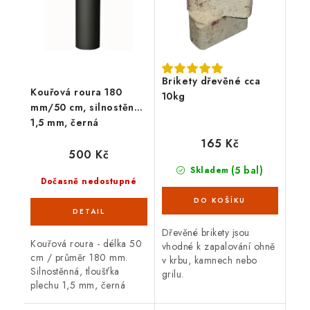
Brikety dřevěné cca
Kouřová roura 180
10kg
mm/50 cm, silnostěnná
1,5 mm, černá
165 Kč
500 Kč
(5 bal)
Skladem
Dočasně nedostupné
Dřevěné brikety jsou
Kouřová roura - délka 50
vhodné k zapalování ohně
cm / průměr 180 mm.
v krbu, kamnech nebo
Silnostěnná, tloušťka
grilu.
plechu 1,5 mm, černá
barva. Kouřová roura je