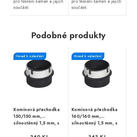
pro těsnění kamen a jejich
pro těsnění kamen a jejich
součásti.
součásti.
Podobné produkty
Ihned k odeslání
Ihned k odeslání
Komínová přechodka
Komínová přechodka
150/150 mm,
160/160 mm,
silnostěnný 1,5 mm, s
silnostěnný 1,5 mm, s
těs. šňůrou, černá
těs. šňůrou, černá