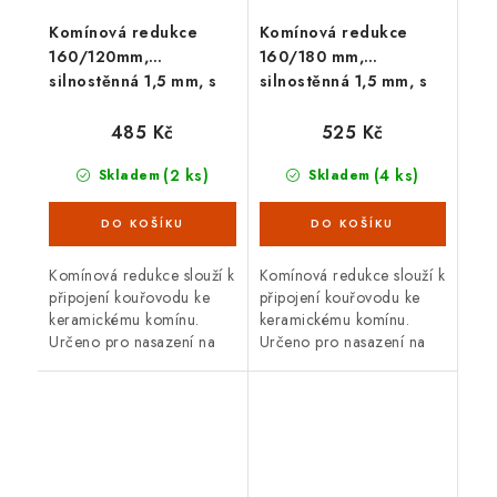
Komínová redukce
Komínová redukce
160/120mm,
160/180 mm,
silnostěnná 1,5 mm, s
silnostěnná 1,5 mm, s
těs. šňůrou, černá
těs. šňůrou, černá
485 Kč
525 Kč
(2 ks)
(4 ks)
Skladem
Skladem
Komínová redukce slouží k
Komínová redukce slouží k
připojení kouřovodu ke
připojení kouřovodu ke
keramickému komínu.
keramickému komínu.
Určeno pro nasazení na
Určeno pro nasazení na
silnostěnný kouřovod o
silnostěnný kouřovod o
průměru 120 mm. Průměr
průměru 160 mm. Průměr
komína 160 mm. S těsnící
komína 180 mm. S těsnící
šňůrou.
šňůrou.