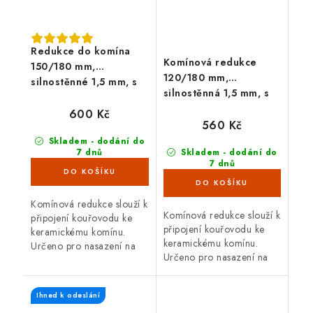
Redukce do komína
Komínová redukce
150/180 mm,
120/180 mm,
silnostěnné 1,5 mm, s
silnostěnná 1,5 mm, s
těs. šňůrou, černá
těs. šňůrou, černá
600 Kč
560 Kč
Skladem - dodání do
7 dnů
Skladem - dodání do
(>100 ks)
7 dnů
(97 ks)
Komínová redukce slouží k
Komínová redukce slouží k
připojení kouřovodu ke
připojení kouřovodu ke
keramickému komínu.
keramickému komínu.
Určeno pro nasazení na
Určeno pro nasazení na
silnostěnný kouřovod o
silnostěnný kouřovod o
průměru 150 mm. Průměr
průměru 120 mm. Průměr
komína 180 mm. S těsnící
Ihned k odeslání
komína 180 mm. S těsnící
šňůrou.
šňůrou.