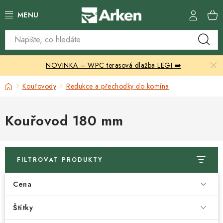
Přejít
na
obsah
Skleníky
NOVINKA – WPC terasová dlažba LEGI ➡️
Zahradní přístřešky
Domů
Kouřovody
Redukce a přechodky do komína
Zahradní nábytek
Kouřovod 180 mm
Grily a ohniště
Vytápění
FILTROVAT PRODUKTY
Kontakty
Cena
Štítky