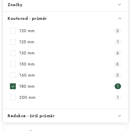
Značky
Kouřovod - průměr
120 mm
3
125 mm
1
130 mm
4
150 mm
6
160 mm
5
180 mm
1
200 mm
1
Redukce - širší průměr
V
Ř