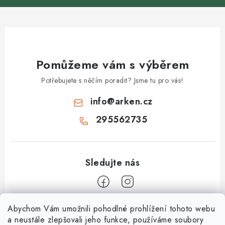
Pomůžeme vám s výběrem
Potřebujete s něčím poradit? Jsme tu pro vás!
info
@
arken.cz
295562735
Z
Abychom Vám umožnili pohodlné prohlížení tohoto webu
a neustále zlepšovali jeho funkce, používáme soubory
á