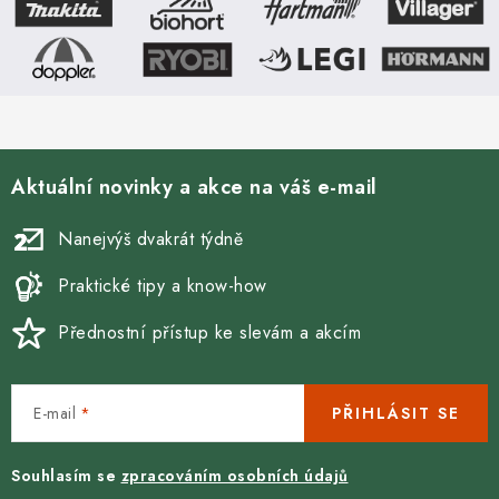
a
c
í
p
r
v
Aktuální novinky a akce na váš e-mail
k
y
Nanejvýš dvakrát týdně
v
ý
Praktické tipy a know-how
p
Přednostní přístup ke slevám a akcím
i
s
u
E-mail
PŘIHLÁSIT SE
Souhlasím se
zpracováním osobních údajů