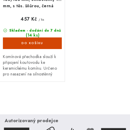
mm, s těs. šňůrou, černá
457 Kč
/ ks
Skladem - dodání do 7 dnů
(14 ks)
Komínová přechodka slouží k
připojení kouřovodu ke
keramickému komínu. Určeno
pro nasazení na silnostěnný
kouřovod o průměru 180 mm.
Průměr komína 180 mm. S
těsnící šňůrou.
O
v
l
á
Autorizovaný prodejce
d