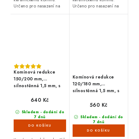
Určeno pro nasazení na
Určeno pro nasazení na
silnostěnný kouřovod o
silnostěnný kouřovod o
průměru 120 mm. Průměr
průměru 160 mm. Průměr
komína 200 mm. S těsnící
komína 200 mm. S těsnící
šňůrou.
šňůrou.
Komínová redukce
Komínová redukce
150/200 mm,
120/180 mm,
silnostěnná 1,5 mm, s
silnostěnná 1,5 mm, s
těs. šňůrou, černá
těs. šňůrou, černá
640 Kč
560 Kč
Skladem - dodání do
7 dnů
Skladem - dodání do
(>100 ks)
7 dnů
(96 ks)