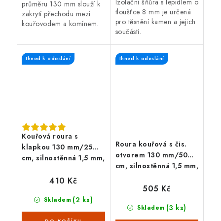
Izolační šňůra s lepidlem o
průměru 130 mm slouží k
tloušťce 8 mm je určená
zakrytí přechodu mezi
pro těsnění kamen a jejich
kouřovodem a komínem.
součásti.
Černá barva, tloušťka
plechu 1,5 mm.
Ihned k odeslání
Ihned k odeslání
Kouřová roura s
Roura kouřová s čis.
klapkou 130 mm/25
otvorem 130 mm/50
cm, silnostěnná 1,5 mm,
cm, silnostěnná 1,5 mm,
černá
černá
410 Kč
505 Kč
(2 ks)
Skladem
(3 ks)
Skladem