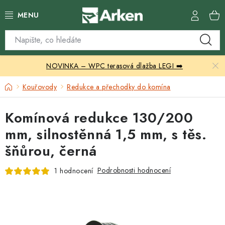
Přejít
na
obsah
Skleníky
NOVINKA – WPC terasová dlažba LEGI ➡️
Zahradní přístřešky
Domů
Kouřovody
Redukce a přechodky do komína
Zahradní nábytek
Komínová redukce 130/200
Grily a ohniště
mm, silnostěnná 1,5 mm, s těs.
šňůrou, černá
Vytápění
Podrobnosti hodnocení
1 hodnocení
Kontakty