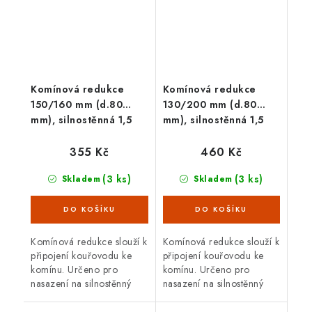
Komínová redukce
Komínová redukce
150/160 mm (d.80
130/200 mm (d.80
mm), silnostěnná 1,5
mm), silnostěnná 1,5
mm, černá
mm, černá
355 Kč
460 Kč
(3 ks)
(3 ks)
Skladem
Skladem
Komínová redukce slouží k
Komínová redukce slouží k
připojení kouřovodu ke
připojení kouřovodu ke
komínu. Určeno pro
komínu. Určeno pro
nasazení na silnostěnný
nasazení na silnostěnný
kouřovod o průměru 150
kouřovod o průměru 130
mm. Průměr komína 160
mm. Průměr komína 200