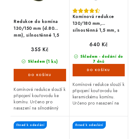
Komínová redukce
Redukce do komína
130/180 mm,
130/150 mm (d.80
silnostěnná 1,5 mm, s
mm), silnostěnné 1,5
těs. šňůrou, černá
mm, černá
640 Kč
355 Kč
Skladem - dodání do
(1 ks)
Skladem
7 dnů
(58 ks)
Komínová redukce slouží k
Komínová redukce slouží k
připojení kouřovodu ke
připojení kouřovodu ke
keramickému komínu.
komínu. Určeno pro
Určeno pro nasazení na
nasazení na silnostěnný
silnostěnný kouřovod o
kouřovod o průměru 130
průměru 130 mm. Průměr
mm. Průměr komína 150
komína 180 mm. S těsnící
Ihned k odeslání
Ihned k odeslání
mm. Délka redukce 80
šňůrou.
mm.