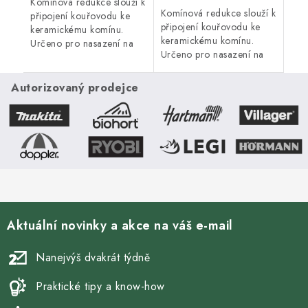
Komínová redukce slouží k
Komínová redukce slouží k
připojení kouřovodu ke
připojení kouřovodu ke
keramickému komínu.
keramickému komínu.
Určeno pro nasazení na
Určeno pro nasazení na
silnostěnný kouřovod o
silnostěnný kouřovod o
průměru 150 mm. Průměr
průměru 120 mm. Průměr
komína 200 mm. S těsnící
Autorizovaný prodejce
komína 180 mm. S těsnící
šňůrou.
šňůrou.
Aktuální novinky a akce na váš e-mail
Nanejvýš dvakrát týdně
Praktické tipy a know-how