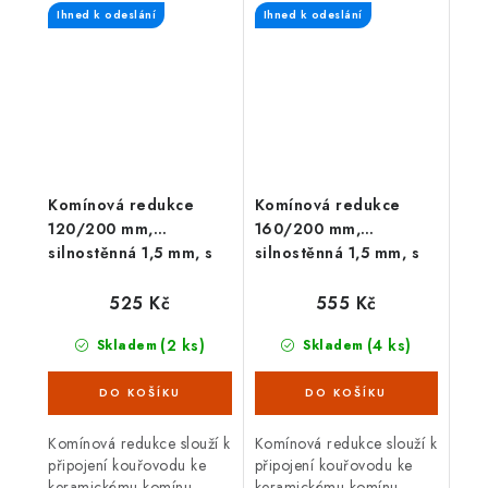
Ihned k odeslání
Ihned k odeslání
mm. Délka redukce 80
mm. Délka redukce 80
mm.
mm.
Komínová redukce
Komínová redukce
120/200 mm,
160/200 mm,
silnostěnná 1,5 mm, s
silnostěnná 1,5 mm, s
těs. šňůrou, černá
těs. šňůrou, černá
525 Kč
555 Kč
(2 ks)
(4 ks)
Skladem
Skladem
Komínová redukce slouží k
Komínová redukce slouží k
připojení kouřovodu ke
připojení kouřovodu ke
keramickému komínu.
keramickému komínu.