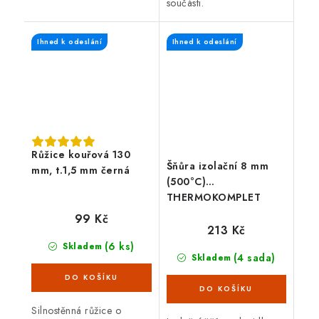
součásti.
Ihned k odeslání
Ihned k odeslání
Růžice kouřová 130
Šňůra izolační 8 mm
mm, t.1,5 mm černá
(500°C)
THERMOKOMPLET
(2,5m) + lepidlo sada
99 Kč
3díl.
213 Kč
(6 ks)
Skladem
(4 sada)
Skladem
Silnostěnná růžice o