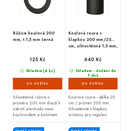
Růžice kouřová 200
Kouřová roura s
mm, t.1,5 mm černá
klapkou 200 mm/25
cm, silnostěnná 1,5 mm,
černá
125 Kč
640 Kč
(4 ks)
Skladem
Skladem - dodání do
7 dnů
(10 ks)
Silnostěnná růžice o
Kouřová roura - délka 25
průměru 200 mm slouží k
cm / průměr 200 mm.
zakrytí přechodu mezi
Silnostěnné s klapkou
kouřovodem a komínem.
určenou pro regulaci
Černá barva, tloušťka
(snižování) komínového
plechu 1,5 mm.
tahu, tloušťka plechu 1,5
Ihned k odeslání
Ihned k odeslání