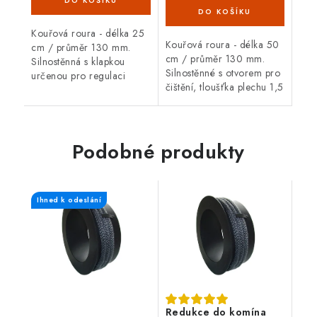
Kouřová roura - délka 25
Kouřová roura - délka 50
cm / průměr 130 mm.
cm / průměr 130 mm.
Silnostěnná s klapkou
Silnostěnné s otvorem pro
určenou pro regulaci
čištění, tloušťka plechu 1,5
(snižování) komínového
mm, černá barva. Kouřová
tahu, tloušťka plechu 1,5
roura je určená pro
mm, černá barva. Kouřová
spojení mezi spalinovým
roura je určená...
hrdlem...
Podobné produkty
Ihned k odeslání
Redukce do komína