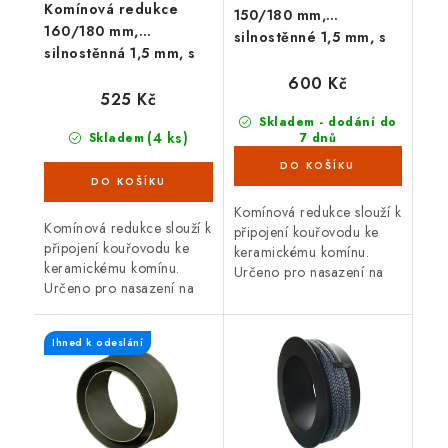
Komínová redukce
150/180 mm,
160/180 mm,
silnostěnné 1,5 mm, s
silnostěnná 1,5 mm, s
těs. šňůrou, černá
těs. šňůrou, černá
600 Kč
525 Kč
Skladem - dodání do
(4 ks)
Skladem
7 dnů
(>100 ks)
Komínová redukce slouží k
Komínová redukce slouží k
připojení kouřovodu ke
připojení kouřovodu ke
keramickému komínu.
keramickému komínu.
Určeno pro nasazení na
Určeno pro nasazení na
silnostěnný kouřovod o
silnostěnný kouřovod o
průměru 150 mm. Průměr
průměru 160 mm. Průměr
komína 180 mm. S těsnící
Ihned k odeslání
komína 180 mm. S těsnící
šňůrou.
šňůrou.