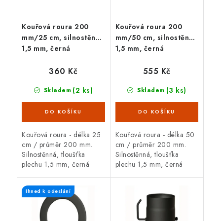
Kouřová roura 200
Kouřová roura 200
mm/25 cm, silnostěnná
mm/50 cm, silnostěnná
1,5 mm, černá
1,5 mm, černá
360 Kč
555 Kč
(2 ks)
(3 ks)
Skladem
Skladem
Kouřová roura - délka 25
Kouřová roura - délka 50
cm / průměr 200 mm.
cm / průměr 200 mm.
Silnostěnná, tloušťka
Silnostěnná, tloušťka
plechu 1,5 mm, černá
plechu 1,5 mm, černá
barva. Kouřová roura je
barva. Kouřová roura je
určená pro spojení mezi
určená pro spojení mezi
Ihned k odeslání
spalinovým hrdlem
spalinovým hrdlem
krbových kamen/sporáku...
krbových kamen/sporáku...