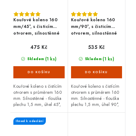
Kouřové koleno 160
Kouřové koleno 160
mm/45°, s čisticím
mm/90°, s čisticím
otvorem, silnostěnné
otvorem, silnostěnné
1,5 mm, černé
1,5 mm, černé
475 Kč
535 Kč
(1 ks)
(1 ks)
Skladem
Skladem
Kouřové koleno s čistícím
Kouřové koleno s čistícím
otvorem s průměrem 160
otvorem s průměrem 160
mm. Silnostěnné - tlouška
mm. Silnostěnné - tlouška
plechu 1,5 mm, úhel 45°,
plechu 1,5 mm, úhel 90°,
černá barva. Koleno je
černá barva. Koleno je
určené pro spojení
určené pro spojení
Ihned k odeslání
spalinové cesty mezi
spalinové cesty mezi
hrdlem kamen a...
hrdlem kamen a...