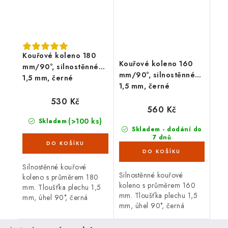
Kouřové koleno 180
Kouřové koleno 160
mm/90°, silnostěnné
mm/90°, silnostěnné
1,5 mm, černé
1,5 mm, černé
530 Kč
560 Kč
(>100 ks)
Skladem
Skladem - dodání do
7 dnů
(>100 ks)
Silnostěnné kouřové
Silnostěnné kouřové
koleno s průměrem 180
koleno s průměrem 160
mm. Tloušťka plechu 1,5
mm. Tloušťka plechu 1,5
mm, úhel 90°, černá
mm, úhel 90°, černá
barva. Koleno je určené
barva. Koleno je určené
pro spojení spalinové cesty
pro spojení spalinové cesty
mezi hrdlem kamen a