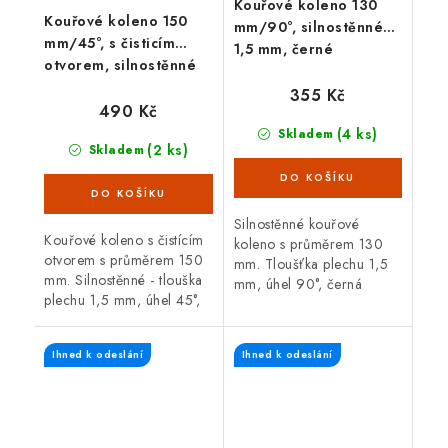
Kouřové koleno 130
Kouřové koleno 150
mm/90°, silnostěnné
mm/45°, s čisticím
1,5 mm, černé
otvorem, silnostěnné
1,5 mm, černé
355 Kč
490 Kč
(4 ks)
Skladem
(2 ks)
Skladem
Silnostěnné kouřové
Kouřové koleno s čistícím
koleno s průměrem 130
otvorem s průměrem 150
mm. Tloušťka plechu 1,5
mm. Silnostěnné - tlouška
mm, úhel 90°, černá
plechu 1,5 mm, úhel 45°,
barva. Koleno je určené
černá barva. Koleno je
pro spojení spalinové cesty
určené pro spojení
mezi hrdlem kamen a
Ihned k odeslání
Ihned k odeslání
spalinové cesty mezi
sopouchem.
hrdlem kamen a...