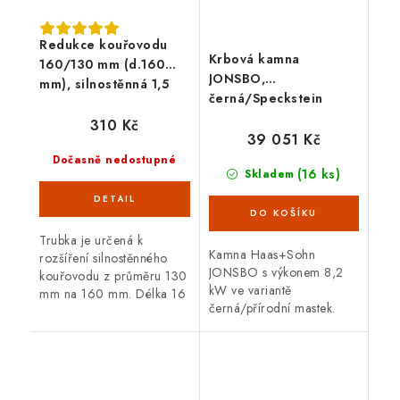
Redukce kouřovodu
Krbová kamna
160/130 mm (d.160
JONSBO,
mm), silnostěnná 1,5
černá/Speckstein
mm, černá
310 Kč
39 051 Kč
Dočasně nedostupné
(16 ks)
Skladem
Trubka je určená k
Kamna Haas+Sohn
rozšíření silnostěnného
JONSBO s výkonem 8,2
kouřovodu z průměru 130
kW ve variantě
mm na 160 mm. Délka 16
černá/přírodní mastek.
cm, černá barva, tloušťka
Variabilní horní nebo
plechu 1,5 mm.
zadní vývod kouřovodu
průměr 150 cm. Vytápěcí
schopnost až 170
m3. Možnost...