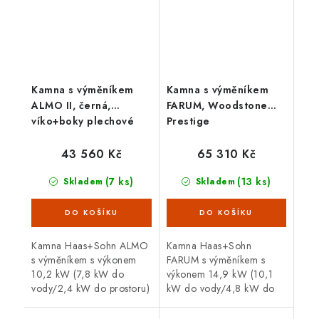
Kamna s výměníkem
Kamna s výměníkem
ALMO II, černá,
FARUM, Woodstone
víko+boky plechové
Prestige
43 560 Kč
65 310 Kč
(7 ks)
(13 ks)
Skladem
Skladem
Kamna Haas+Sohn ALMO
Kamna Haas+Sohn
s výměníkem s výkonem
FARUM s výměníkem s
10,2 kW (7,8 kW do
výkonem 14,9 kW (10,1
vody/2,4 kW do prostoru)
kW do vody/4,8 kW do
ve variantě šedá. Možnost
prostoru) ve variantě
napojení na externí přívod
pískovec. Horní vývod