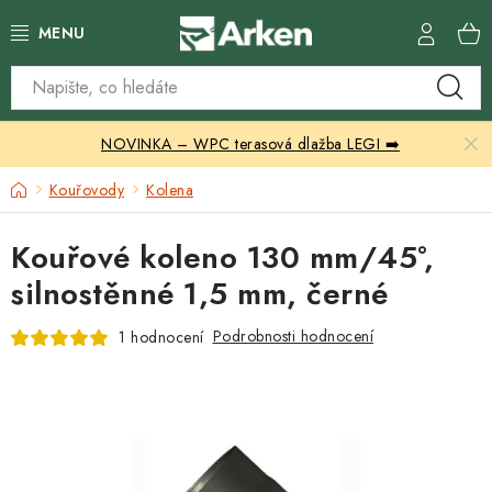
Přejít
na
obsah
Skleníky
NOVINKA – WPC terasová dlažba LEGI ➡️
Zahradní přístřešky
Domů
Kouřovody
Kolena
Zahradní nábytek
Kouřové koleno 130 mm/45°,
Grily a ohniště
silnostěnné 1,5 mm, černé
Vytápění
Podrobnosti hodnocení
1 hodnocení
Kontakty