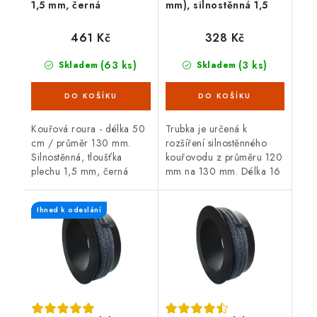
1,5 mm, černá
mm), silnostěnná 1,5
mm, černá
461 Kč
328 Kč
(63 ks)
(3 ks)
Skladem
Skladem
Kouřová roura - délka 50
Trubka je určená k
cm / průměr 130 mm.
rozšíření silnostěnného
Silnostěnná, tloušťka
kouřovodu z průměru 120
plechu 1,5 mm, černá
mm na 130 mm. Délka 16
barva. Kouřová roura je
cm, černá barva, tloušťka
určená pro spojení mezi
plechu 1,5 mm.
Ihned k odeslání
spalinovým hrdlem
krbových kamen/sporáku...