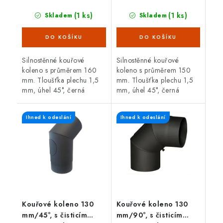
(1 ks)
(1 ks)
Skladem
Skladem
Silnostěnné kouřové
Silnostěnné kouřové
koleno s průměrem 160
koleno s průměrem 150
mm. Tloušťka plechu 1,5
mm. Tloušťka plechu 1,5
mm, úhel 45°, černá
mm, úhel 45°, černá
barva. Koleno je určené
barva. Koleno je určené
pro spojení spalinové cesty
pro spojení spalinové cesty
Ihned k odeslání
Ihned k odeslání
mezi hrdlem kamen a
mezi hrdlem kamen a
sopouchem.
sopouchem.
Kouřové koleno 130
Kouřové koleno 130
mm/45°, s čisticím
mm/90°, s čisticím