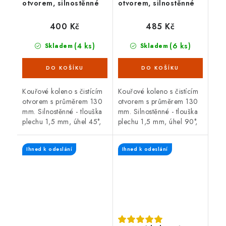
otvorem, silnostěnné
otvorem, silnostěnné
1,5 mm, černé
1,5 mm, černé
400 Kč
485 Kč
(4 ks)
(6 ks)
Skladem
Skladem
Kouřové koleno s čistícím
Kouřové koleno s čistícím
otvorem s průměrem 130
otvorem s průměrem 130
mm. Silnostěnné - tlouška
mm. Silnostěnné - tlouška
plechu 1,5 mm, úhel 45°,
plechu 1,5 mm, úhel 90°,
černá barva. Koleno je
černá barva. Koleno je
určené pro spojení
určené pro spojení
Ihned k odeslání
Ihned k odeslání
spalinové cesty mezi
spalinové cesty mezi
hrdlem kamen a...
hrdlem kamen a...