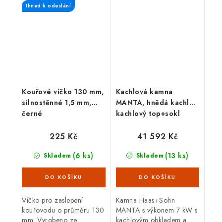
Ihned k odeslání
vzduchu, možnost
kouřovodu, průměr 150
připojení...
mm. Možnost napojení na
externí...
Kouřové víčko 130 mm,
Kachlová kamna
silnostěnné 1,5 mm,
MANTA, hnědá kachle,
černé
kachlový top+sokl
225 Kč
41 592 Kč
(6 ks)
(13 ks)
Skladem
Skladem
Víčko pro zaslepení
Kamna Haas+Sohn
kouřovodu o průměru 130
MANTA s výkonem 7 kW s
mm. Vyrobeno ze
kachlovým obkladem a