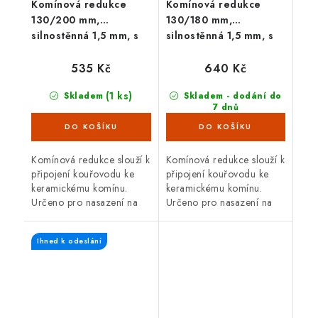
Komínová redukce
Komínová redukce
130/200 mm,
130/180 mm,
silnostěnná 1,5 mm, s
silnostěnná 1,5 mm, s
těs. šňůrou, černá
těs. šňůrou, černá
535 Kč
640 Kč
(1 ks)
Skladem
Skladem - dodání do
7 dnů
(62 ks)
Komínová redukce slouží k
Komínová redukce slouží k
připojení kouřovodu ke
připojení kouřovodu ke
keramickému komínu.
keramickému komínu.
Určeno pro nasazení na
Určeno pro nasazení na
silnostěnný kouřovod o
silnostěnný kouřovod o
průměru 130 mm. Průměr
průměru 130 mm. Průměr
Ihned k odeslání
komína 200 mm. S těsnící
komína 180 mm. S těsnící
šňůrou.
šňůrou.