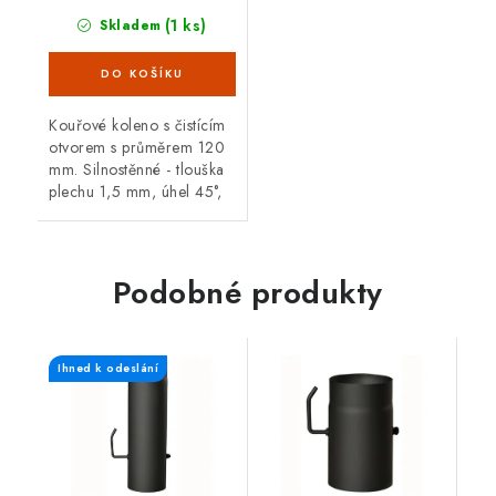
(1 ks)
Skladem
Kouřové koleno s čistícím
otvorem s průměrem 120
mm. Silnostěnné - tlouška
plechu 1,5 mm, úhel 45°,
černá barva. Koleno je
určené pro spojení
spalinové cesty mezi
hrdlem kamen a...
Podobné produkty
Ihned k odeslání