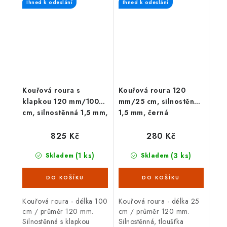
Ihned k odeslání
Ihned k odeslání
spalinovým hrdlem
spojení mezi spalinovým
krbových kamen/sporáku...
hrdlem...
Kouřová roura s
Kouřová roura 120
klapkou 120 mm/100
mm/25 cm, silnostěnná
cm, silnostěnná 1,5 mm,
1,5 mm, černá
černá
825 Kč
280 Kč
(1 ks)
(3 ks)
Skladem
Skladem
Kouřová roura - délka 100
Kouřová roura - délka 25
cm / průměr 120 mm.
cm / průměr 120 mm.
Silnostěnná s klapkou
Silnostěnná, tloušťka