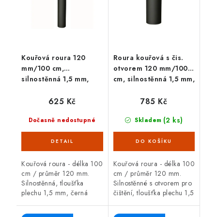
Kouřová roura 120
Roura kouřová s čis.
mm/100 cm,
otvorem 120 mm/100
silnostěnná 1,5 mm,
cm, silnostěnná 1,5 mm,
černá
černá
625 Kč
785 Kč
(2 ks)
Dočasně nedostupné
Skladem
Kouřová roura - délka 100
Kouřová roura - délka 100
cm / průměr 120 mm.
cm / průměr 120 mm.
Silnostěnná, tloušťka
Silnostěnné s otvorem pro
plechu 1,5 mm, černá
čištění, tloušťka plechu 1,5
barva. Kouřová roura je
mm, černá barva. Kouřová
určená pro spojení mezi
roura je určená pro