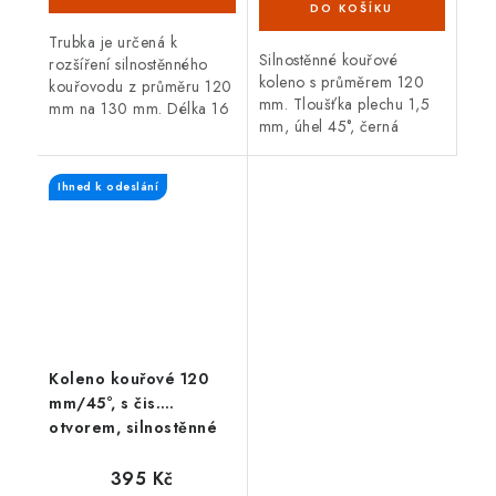
Trubka je určená k
Silnostěnné kouřové
rozšíření silnostěnného
koleno s průměrem 120
kouřovodu z průměru 120
mm. Tloušťka plechu 1,5
mm na 130 mm. Délka 16
mm, úhel 45°, černá
cm, černá barva, tloušťka
barva. Koleno je určené
plechu 1,5 mm.
pro spojení spalinové cesty
Ihned k odeslání
mezi hrdlem kamen a
sopouchem.
Koleno kouřové 120
mm/45°, s čis.
otvorem, silnostěnné
1,5 mm, černé
395 Kč