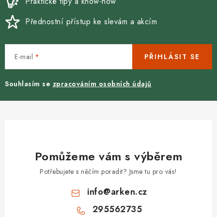
Praktické tipy a know-how
Přednostní přístup ke slevám a akcím
E-mail
PŘIHLÁSIT SE
Souhlasím se
zpracováním osobních údajů
Pomůžeme vám s výběrem
Potřebujete s něčím poradit? Jsme tu pro vás!
info
@
arken.cz
295562735