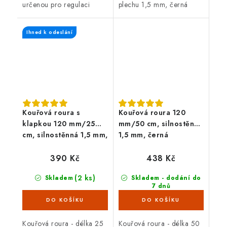
určenou pro regulaci
plechu 1,5 mm, černá
(snižování) komínového
barva. Kouřová roura je
tahu, tloušťka plechu 1,5
určená pro spojení mezi
Ihned k odeslání
mm, černá barva. Kouřová
spalinovým hrdlem
roura je...
krbových kamen/sporáku...
Kouřová roura s
Kouřová roura 120
klapkou 120 mm/25
mm/50 cm, silnostěnná
cm, silnostěnná 1,5 mm,
1,5 mm, černá
černá
390 Kč
438 Kč
(2 ks)
Skladem
Skladem - dodání do
7 dnů
(1 ks)
Kouřová roura - délka 25
Kouřová roura - délka 50