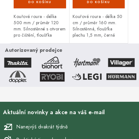
Kouřová roura - délka
Kouřová roura - délka 50
500 mm / průměr 120
cm / průměr 160 mm.
mm. Silnostěnné s otvorem
Silnostěnná, tloušťka
pro čištění, tloušťka
plechu 1,5 mm, černá
plechu 1,5 mm, černá
barva. Kouřová roura je
barva. Kouřová roura je
určená pro spojení mezi
Autorizovaný prodejce
určená pro spojení mezi
spalinovým hrdlem
spalinovým hrdlem...
krbových kamen/sporáku...
Aktuální novinky a akce na váš e-mail
Nanejvýš dvakrát týdně