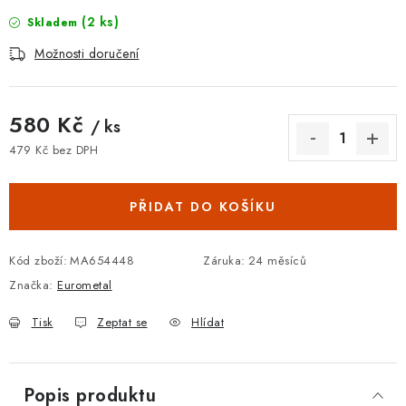
(2 ks)
Skladem
Možnosti doručení
580 Kč
/ ks
479 Kč bez DPH
Měrná cena:
PŘIDAT DO KOŠÍKU
Kód zboží:
MA654448
Záruka
:
24 měsíců
Značka:
Eurometal
Tisk
Zeptat se
Hlídat
Popis produktu