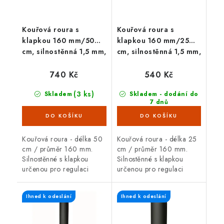
Kouřová roura s
Kouřová roura s
klapkou 160 mm/50
klapkou 160 mm/25
cm, silnostěnná 1,5 mm,
cm, silnostěnná 1,5 mm,
černá
černá
740 Kč
540 Kč
(3 ks)
Skladem
Skladem - dodání do
7 dnů
(23 ks)
Kouřová roura - délka 50
Kouřová roura - délka 25
cm / průměr 160 mm.
cm / průměr 160 mm.
Silnostěnné s klapkou
Silnostěnné s klapkou
určenou pro regulaci
určenou pro regulaci
(snižování) komínového
(snižování) komínového
tahu, tloušťka plechu 1,5
tahu, tloušťka plechu 1,5
Ihned k odeslání
Ihned k odeslání
mm, černá barva. Kouřová
mm, černá barva. Kouřová
roura je určená...
roura je určená...