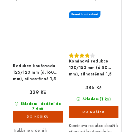
plechu o tloušťce 1,5 mm.
tloušťce 1,5 mm. Černá
barva.
Ihned k odeslání
Komínová redukce
Redukce kouřovodu
120/150 mm (d.80
125/120 mm (d.160
mm), silnostěnná 1,5
mm), silnostěnná 1,5
mm, černá
mm, černá
385 Kč
329 Kč
(1 ks)
Skladem
Skladem - dodání do
7 dnů
(>100 ks)
Komínová redukce slouží k
Trubka je určená k
připojení kouřovodu ke