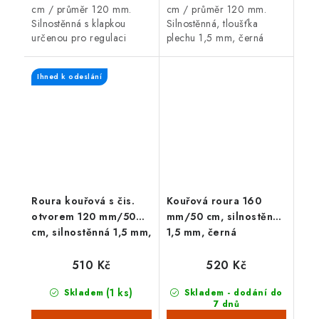
cm / průměr 120 mm.
cm / průměr 120 mm.
Silnostěnná s klapkou
Silnostěnná, tloušťka
určenou pro regulaci
plechu 1,5 mm, černá
(snižování) komínového
barva. Kouřová roura je
tahu, tloušťka plechu 1,5
určená pro spojení mezi
Ihned k odeslání
mm, černá barva. Kouřová
spalinovým hrdlem
roura je určená...
krbových kamen/sporáku...
Roura kouřová s čis.
Kouřová roura 160
otvorem 120 mm/50
mm/50 cm, silnostěnná
cm, silnostěnná 1,5 mm,
1,5 mm, černá
černá
510 Kč
520 Kč
(1 ks)
Skladem
Skladem - dodání do
7 dnů
(>100 ks)