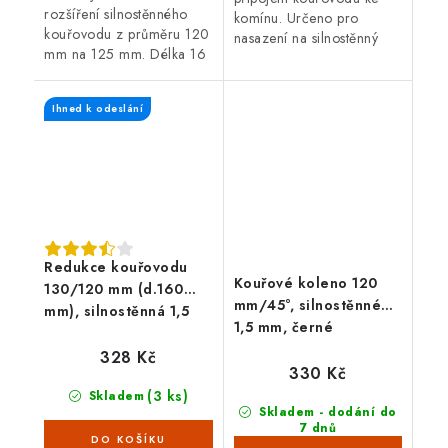
rozšíření silnostěnného
komínu. Určeno pro
kouřovodu z průměru 120
nasazení na silnostěnný
mm na 125 mm. Délka 16
kouřovod o průměru 120
cm, černá barva, tloušťka
mm. Průměr komína 150
plechu 1,5 mm.
mm. Délka redukce 80
Ihned k odeslání
mm.
Redukce kouřovodu
Kouřové koleno 120
130/120 mm (d.160
mm/45°, silnostěnné
mm), silnostěnná 1,5
1,5 mm, černé
mm, černá
328 Kč
330 Kč
(3 ks)
Skladem
Skladem - dodání do
7 dnů
(>100 ks)