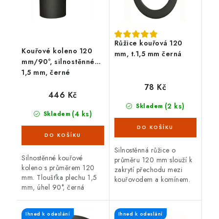
Růžice kouřová 120
Kouřové koleno 120
mm, t.1,5 mm černá
mm/90°, silnostěnné
1,5 mm, černé
78 Kč
446 Kč
(2 ks)
Skladem
(4 ks)
Skladem
Silnostěnná růžice o
Silnostěnné kouřové
průměru 120 mm slouží k
koleno s průměrem 120
zakrytí přechodu mezi
mm. Tloušťka plechu 1,5
kouřovodem a komínem.
mm, úhel 90°, černá
Černá barva, tloušťka
barva. Koleno je určené
plechu 1,5 mm.
pro spojení spalinové cesty
Ihned k odeslání
Ihned k odeslání
mezi hrdlem kamen a