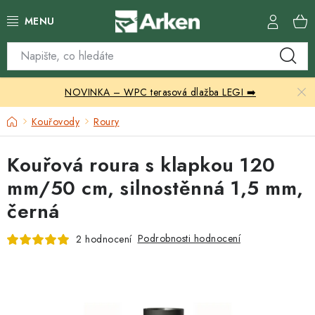
Přejít
na
obsah
Skleníky
NOVINKA – WPC terasová dlažba LEGI ➡️
Zahradní přístřešky
Domů
Kouřovody
Roury
Zahradní nábytek
Kouřová roura s klapkou 120
Grily a ohniště
mm/50 cm, silnostěnná 1,5 mm,
černá
Vytápění
Podrobnosti hodnocení
2 hodnocení
Kontakty