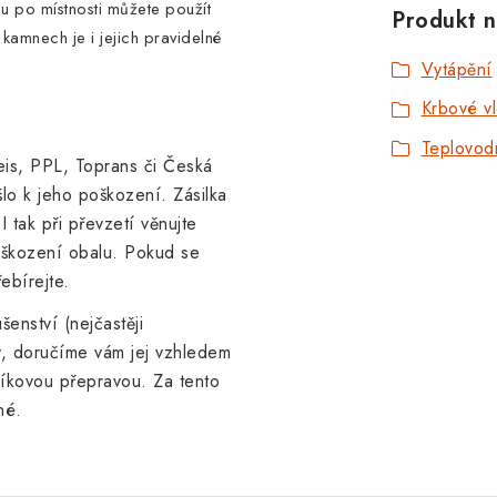
u po místnosti můžete použít
Produkt n
 kamnech je i jejich pravidelné
Vytápění
Krbové v
Teplovod
is, PPL, Toprans či Česká
lo k jeho poškození. Zásilka
I tak při převzetí věnujte
oškození obalu. Pokud se
ebírejte.
enství (nejčastěji
ky, doručíme vám jej
vzhledem
líkovou přepravou. Za tento
né.