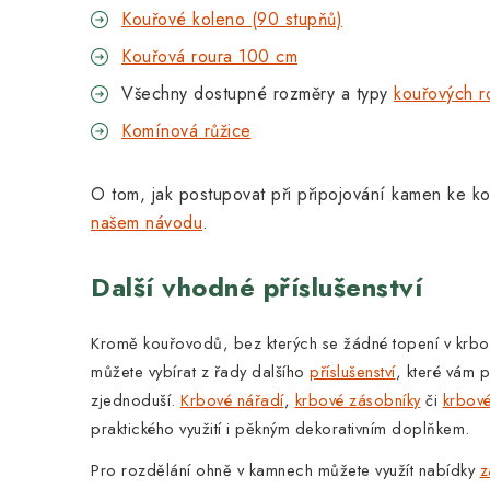
Kouřové koleno (90 stupňů)
Kouřová roura 100 cm
Všechny dostupné rozměry a typy
kouřových 
Komínová růžice
O tom, jak postupovat při připojování kamen ke k
našem návodu
.
Další vhodné příslušenství
Kromě kouřovodů, bez kterých se žádné topení v krb
můžete vybírat z řady dalšího
příslušenství
, které vám 
zjednoduší.
Krbové nářadí
,
krbové zásobníky
či
krbov
praktického využití i pěkným dekorativním doplňkem.
Pro rozdělání ohně v kamnech můžete využít nabídky
z