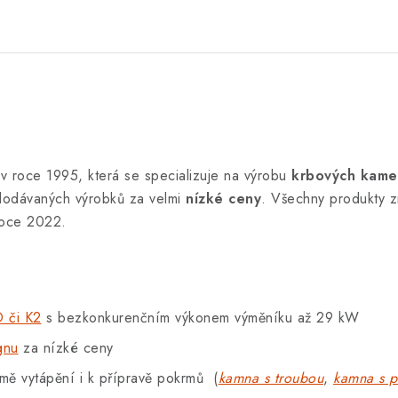
v roce 1995, která se specializuje na výrobu
krbových kame
odávaných výrobků za velmi
nízké ceny
. Všechny produkty zn
roce 2022.
 či K2
s bezkonkurenčním výkonem výměníku až 29 kW
gnu
za nízké ceny
ě vytápění i k přípravě pokrmů (
kamna s troubou
,
kamna s p