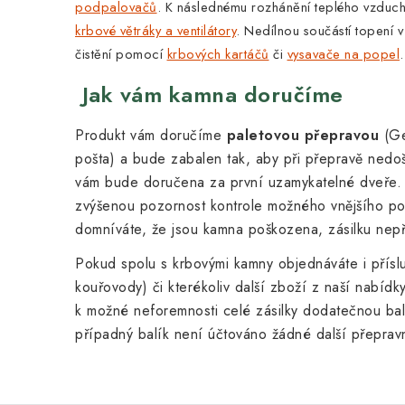
podpalovačů
. K následnému rozhánění teplého vzduch
krbové větráky a ventilátory
.
Nedílnou součástí topení v
čistění pomocí
krbových kartáčů
či
vysavače na popel
.
Jak vám kamna doručíme
Produkt vám doručíme
paletovou přepravou
(Ge
pošta) a bude zabalen tak, aby při
přepravě nedoš
vám bude doručena za první uzamykatelné dveře.
zvýšenou pozornost kontrole možného vnějšího p
domníváte, že jsou kamna poškozena, zásilku nepř
Pokud spolu s krbovými kamny objednáváte i přísluš
kouřovody) či kterékoliv další zboží z naší nabíd
k možné neforemnosti celé zásilky dodatečnou ba
případný balík není účtováno žádné další přeprav