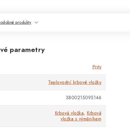
odobné produkty
vé parametry
Prity
Teplovodní krbové vložky
3800215095146
Krbová vložka
,
Krbová
vložka s výměníkem