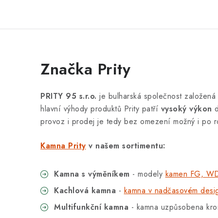
Značka Prity
PRITY 95 s.r.o.
je bulharská společnost založená 
hlavní výhody produktů Prity patří
vysoký výkon
d
provoz i prodej je tedy bez omezení možný i po 
Kamna Prity
v našem sortimentu:
Kamna s výměníkem
- modely
kamen FG, WD
Kachlová kamna
-
kamna v nadčasovém desi
Multifunkční kamna
- kamna uzpůsobena krom