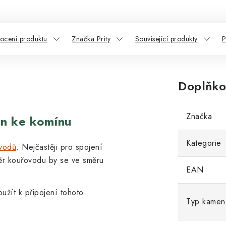
ocení produktu
Značka Prity
Související produkty
P
Doplňko
Značka
en ke komínu
Kategorie
vodů
. Nejčastěji pro spojení
ěr kouřovodu by se ve směru
EAN
užít k připojení tohoto
Typ kamen