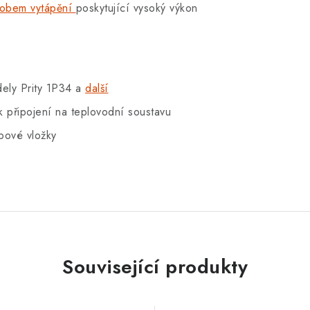
ůsobem vytápění
poskytující vysoký výkon
ely Prity 1P34 a
další
k připojení na teplovodní soustavu
bové vložky
Související produkty