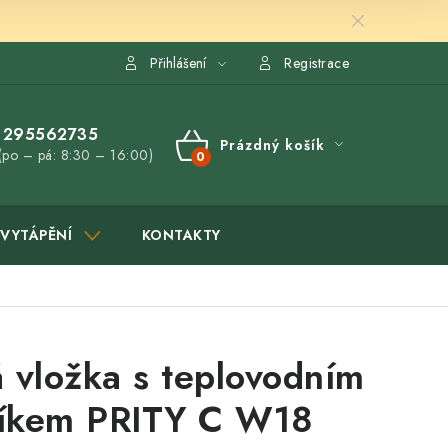
Přihlášení
Registrace
295562735
Prázdný košík
(po – pá: 8:30 – 16:00)
NÁKUPNÍ
KOŠÍK
VYTÁPĚNÍ
KONTAKTY
 vložka s teplovodním
íkem PRITY C W18