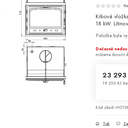
N
Krbová vložk
18 kW.
Litino
Položka byla 
Dočasně nedos
23 293
19 250 Kč b
Měrná cena
Kód zboží:
HO15
Tisk
Ze