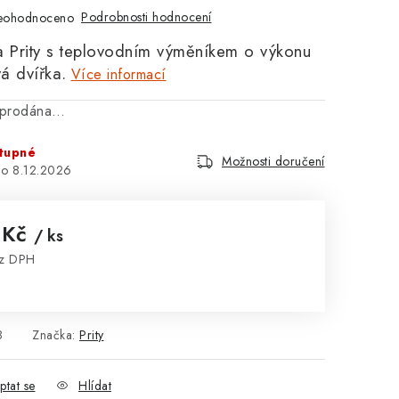
Podrobnosti hodnocení
eohodnoceno
a Prity s teplovodním výměníkem o výkonu
vá dvířka.
Více informací
vyprodána…
tupné
Možnosti doručení
8.12.2026
 Kč
/ ks
ez DPH
:
8
Značka:
Prity
ptat se
Hlídat