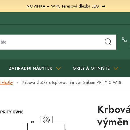
NOVINKA – WPC terasová dlažba LEGI ➡️
ZAHRADNÍ NÁBYTEK
GRILY A OHNIŠTĚ
 vložky
Krbová vložka s teplovodním výměníkem PRITY C W18
Krbová
výměn