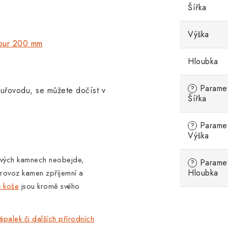
Šířka
Výška
rour 200 mm
Hloubka
Parametr
?
ouřovodu, se můžete dočíst v
Šířka
Parametr
?
Výška
ových kamnech neobejde,
Parametr
?
Hloubka
provoz kamen zpříjemní a
é koše
jsou kromě svého
ápalek či dalších přírodních