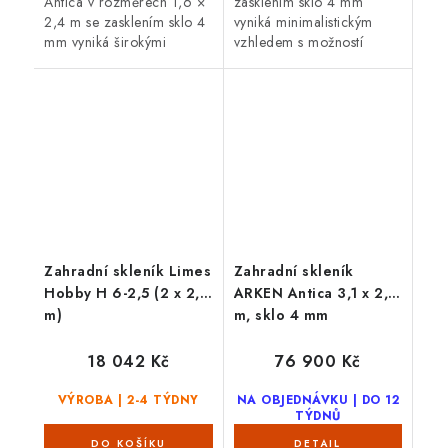
Antica v rozměrech 1,6 ×
zasklením sklo 4 mm
2,4 m se zasklením sklo 4
vyniká minimalistickým
mm vyniká širokými
vzhledem s možností
možnostmi přizpůsobení
doladit zasklení i odstín.
na míru - zasklení, barva
Posuvné dveře (výška 165
konstrukce, dveře,...
cm) a individuální barvu
RAL podtrhují...
Zahradní skleník Limes
Zahradní skleník
Hobby H 6-2,5 (2 x 2,5
ARKEN Antica 3,1 x 2,4
m)
m, sklo 4 mm
18 042 Kč
76 900 Kč
VÝROBA | 2-4 TÝDNY
NA OBJEDNÁVKU | DO 12
TÝDNŮ