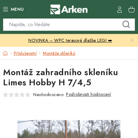
Přejít
na
obsah
Skleníky
NOVINKA – WPC terasová dlažba LEGI ➡️
Zahradní přístřešky
Domů
Příslušenství
Montáže skleníků
Zahradní nábytek
Montáž zahradního skleníku
Grily a ohniště
Limes Hobby H 7/4,5
Vytápění
Podrobnosti hodnocení
Neohodnoceno
Kontakty