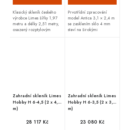
Klasický skleník českého
Prvotřídní zpracování
výrobce Limes šířky 1,97
model Antica 3,1 × 2,4 m
metru a délky 2,51 metry,
se zasklením sklo 4 mm
osazený rozptylovým
staví na širokými
sklem tloušťky 4 mm,
možnostmi konfigurace na
posuvnými dveřmi,
míru (zasklení i barva).
1 střešními a 1 čelním
Praktické posuvné dveře
oknem v...
výška 165 cm...
Zahradní skleník Limes
Zahradní skleník Limes
Hobby H 6-4,5 (2 x 4,5
Hobby H 6-3,5 (2 x 3,5
m)
m)
28 117 Kč
23 080 Kč