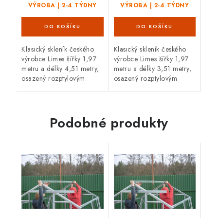
VÝROBA | 2-4 TÝDNY
VÝROBA | 2-4 TÝDNY
Klasický skleník českého
Klasický skleník českého
výrobce Limes šířky 1,97
výrobce Limes šířky 1,97
metru a délky 4,51 metry,
metru a délky 3,51 metry,
osazený rozptylovým
osazený rozptylovým
sklem tloušťky 4 mm,
sklem tloušťky 4 mm,
posuvnými dveřmi,
posuvnými
3 střešními a 1 čelním
dveřmi, 2 střešními a 1
oknem v základním...
čelním oknem v
Podobné produkty
základním...