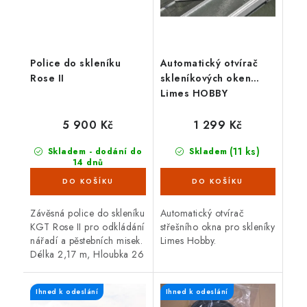
Police do skleníku
Automatický otvírač
Rose II
skleníkových oken
Limes HOBBY
5 900 Kč
1 299 Kč
(11 ks)
Skladem - dodání do
Skladem
14 dnů
Závěsná police do skleníku
Automatický otvírač
KGT Rose II pro odkládání
střešního okna pro skleníky
nářadí a pěstebních misek.
Limes Hobby.
Délka 2,17 m, Hloubka 26
cm, Materiál hliník.
Kompatibilní s řadou KGT
Ihned k odeslání
Ihned k odeslání
Rose.