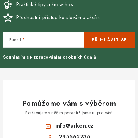
ý
Praktické tipy a know-how
p
Přednostní přístup ke slevám a akcím
i
s
u
E-mail
PŘIHLÁSIT SE
Souhlasím se
zpracováním osobních údajů
Pomůžeme vám s výběrem
Potřebujete s něčím poradit? Jsme tu pro vás!
info
@
arken.cz
295562735