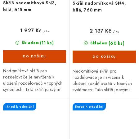
Skříň nadomítková SN3,
Skříň nadomítková SN4,
bílá, 615 mm
bílá, 760 mm
1 927 Kč
2 137 Kč
/ ks
/ ks
(11 ks)
(60 ks)
Skladem
Skladem
Nadomítková skříň pro
Nadomítková skříň pro
rozdělovače je navržena k
rozdělovače je navržena k
uložení rozdělovačů v topných
uložení rozdělovačů v topných
systémech. Tato skříň je svými
systémech. Tato skříň je svými
rozměry uzpůsobena
rozměry uzpůsobena
rozdělovačům se 7 a 8 okruhy s
rozdělovačům s 9 a 10 okruhy
Ihned k odeslání
Ihned k odeslání
automatickým...
s automatickým...