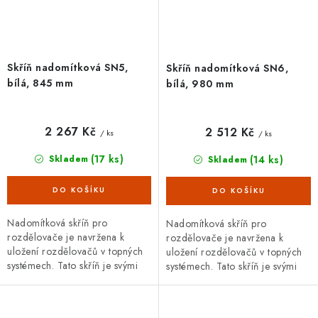
Skříň nadomítková SN5,
Skříň nadomítková SN6,
bílá, 845 mm
bílá, 980 mm
2 267 Kč
2 512 Kč
/ ks
/ ks
(17 ks)
(14 ks)
Skladem
Skladem
Nadomítková skříň pro
Nadomítková skříň pro
rozdělovače je navržena k
rozdělovače je navržena k
uložení rozdělovačů v topných
uložení rozdělovačů v topných
systémech. Tato skříň je svými
systémech. Tato skříň je svými
rozměry uzpůsobena
rozměry uzpůsobena
rozdělovačům se 11 a 12
rozdělovačům se 13 a 14
okruhy s...
okruhy s...