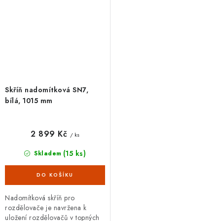
Skříň nadomítková SN7,
bílá, 1015 mm
2 899 Kč
/ ks
(15 ks)
Skladem
Nadomítková skříň pro
rozdělovače je navržena k
uložení rozdělovačů v topných