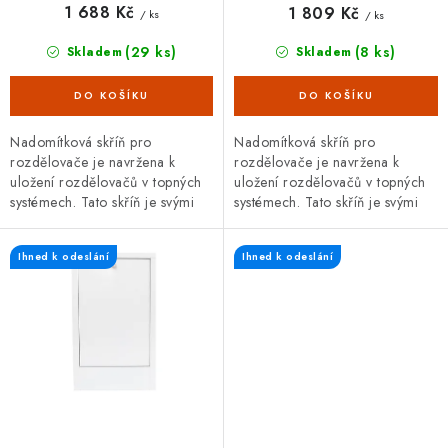
1 688 Kč
1 809 Kč
/ ks
/ ks
(29 ks)
(8 ks)
Skladem
Skladem
Nadomítková skříň pro
Nadomítková skříň pro
rozdělovače je navržena k
rozdělovače je navržena k
uložení rozdělovačů v topných
uložení rozdělovačů v topných
systémech. Tato skříň je svými
systémech. Tato skříň je svými
rozměry uzpůsobena
rozměry uzpůsobena
rozdělovačům se 2,3 a 4
rozdělovačům se 5 a 6 okruhy
Ihned k odeslání
Ihned k odeslání
okruhy s...
s automatickým...