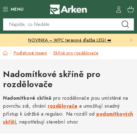
Přejít
na
obsah
Skleníky
NOVINKA – WPC terasová dlažba LEGI ➡️
Zahradní přístřešky
Domů
Podlahové topení
Skříně pro rozdělovače
Zahradní nábytek
Nadomítkové skříně pro
Grily a ohniště
rozdělovače
Vytápění
Nadomítkové skříně
pro rozdělovače jsou umístěné na
povrchu zdi, chrání
Kontakty
rozdělovače
a umožňují snadný
přístup k údržbě a regulaci. Na rozdíl od
podomítkových
skříňí
, nepotřebují stavební otvor.