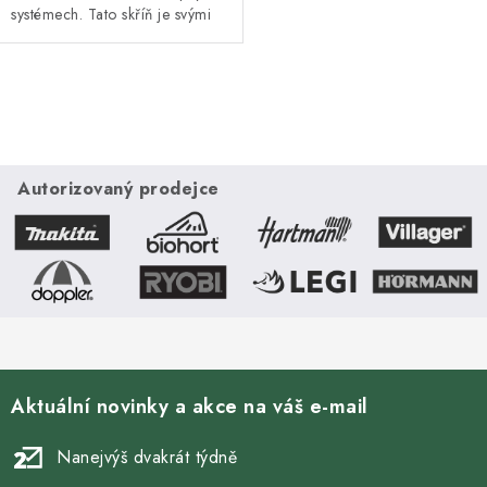
systémech. Tato skříň je svými
rozměry uzpůsobena
rozdělovačům s 15 a 16 okruhy
s automatickým nebo...
O
v
l
á
Autorizovaný prodejce
d
a
c
í
p
r
v
Aktuální novinky a akce na váš e-mail
k
y
Nanejvýš dvakrát týdně
v