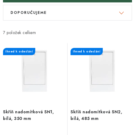
V
Ř
DOPORUČUJEME
ý
a
p
z
i
e
7
s
n
p
í
Ihned k odeslání
Ihned k odeslání
r
p
o
r
d
o
u
d
k
u
t
k
ů
t
Skříň nadomítková SN1,
Skříň nadomítková SN2,
ů
bílá, 350 mm
bílá, 485 mm