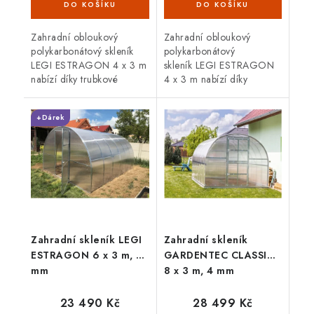
Zahradní obloukový
Zahradní obloukový
polykarbonátový skleník
polykarbonátový
LEGI ESTRAGON 4 x 3 m
skleník LEGI ESTRAGON
nabízí díky trubkové
4 x 3 m nabízí díky
(jeklové)
trubkové (jeklové)
ocelové konstrukci
ocelové konstrukci
+Dárek
vysokou odolnost proti
vysokou odolnost proti
větru i sněhu. Skleník je
větru i sněhu. Skleník je
osazen 4 mm...
osazen 6 mm...
Zahradní skleník LEGI
Zahradní skleník
ESTRAGON 6 x 3 m, 4
GARDENTEC CLASSIC
mm
8 x 3 m, 4 mm
23 490 Kč
28 499 Kč