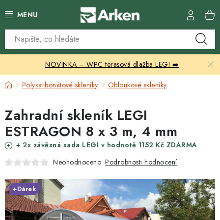
Přejít
na
obsah
Skleníky
NOVINKA – WPC terasová dlažba LEGI ➡️
Zahradní přístřešky
Domů
Polykarbonátové skleníky
Obloukové skleníky
Zahradní nábytek
Zahradní skleník LEGI
Grily a ohniště
ESTRAGON 8 x 3 m, 4 mm
Vytápění
+ 2x závěsná sada LEGI v hodnotě 1152 Kč ZDARMA
Podrobnosti hodnocení
Neohodnoceno
Kontakty
+Dárek