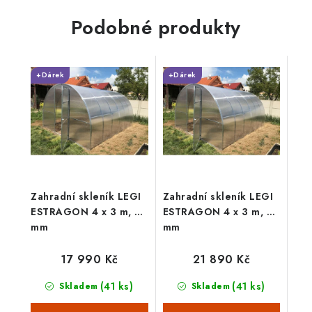
vyberete podmínky na míru
jak na vodovodní...
pěstovaných rostlin...
Podobné produkty
+Dárek
+Dárek
Zahradní skleník LEGI
Zahradní skleník LEGI
ESTRAGON 4 x 3 m, 4
ESTRAGON 4 x 3 m, 6
mm
mm
17 990 Kč
21 890 Kč
(41 ks)
(41 ks)
Skladem
Skladem