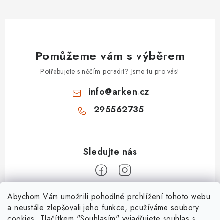
Pomůžeme vám s výběrem
Potřebujete s něčím poradit? Jsme tu pro vás!
info
@
arken.cz
295562735
Z
Abychom Vám umožnili pohodlné prohlížení tohoto webu
a neustále zlepšovali jeho funkce, používáme soubory
á
cookies. Tlačítkem "Souhlasím" vyjadřujete souhlas s