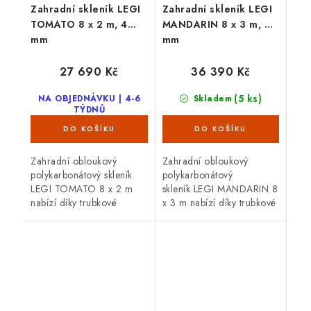
Zahradní skleník LEGI
Zahradní skleník LEGI
TOMATO 8 x 2 m, 4
MANDARIN 8 x 3 m, 4
mm
mm
27 690 Kč
36 390 Kč
(5 ks)
NA OBJEDNÁVKU | 4-6
Skladem
TÝDNŮ
Zahradní obloukový
Zahradní obloukový
polykarbonátový skleník
polykarbonátový
LEGI TOMATO 8 x 2 m
skleník LEGI MANDARIN 8
nabízí díky trubkové
x 3 m nabízí díky trubkové
(jeklové)
(jeklové)
ocelové konstrukci
ocelové konstrukci
vysokou odolnost proti
vysokou odolnost proti
větru i sněhu. Skleník je
větru i sněhu. Skleník je
osazen 4 mm...
osazen 4 mm...