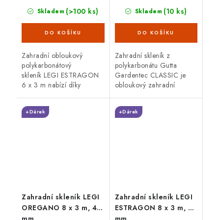
(>100 ks)
(10 ks)
Skladem
Skladem
Zahradní obloukový
Zahradní skleník z
polykarbonátový
polykarbonátu Gutta
skleník LEGI ESTRAGON
Gardentec CLASSIC je
6 x 3 m nabízí díky
obloukový zahradní
trubkové (jeklové)
skleník, který díky zesílené
ocelové konstrukci
pozinkované konstrukci, o
+Dárek
+Dárek
vysokou odolnost proti
síle plechu 1 mm, zaručuje
větru i sněhu. Skleník je
vysokou...
osazen 4 mm...
Zahradní skleník LEGI
Zahradní skleník LEGI
OREGANO 8 x 3 m, 4
ESTRAGON 8 x 3 m, 6
mm
mm