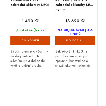
zahradní skleníky LEGI
zahradní skleníky LEGI
8x3 m
1 490 Kč
13 690 Kč
(62 ks)
Skladem
NA OBJEDNÁVKU | 4-6
TÝDNŮ
Střešní okno pro všechny
Základový rámLEGI z
modely zahradních
pozinkované oceli pro
skleníků LEGI dokonale
zpevnění konstrukce a
vyvětrá vnitřní plochu
snazší ukotvení skleníků
skleníku. Doporučený
LEGI. Rám slouží pro
počet oken závisí od
kotvení skleníku do země i
celkové délky skleníku. K
na betonovou podezdívku.
oknu je možné...