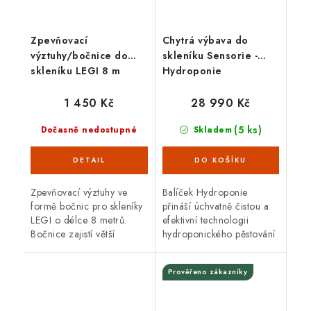
Zpevňovací
Chytrá výbava do
výztuhy/bočnice do
skleníku Sensorie -
skleníku LEGI 8 m
Hydroponie
1 450 Kč
28 990 Kč
(5 ks)
Dočasně nedostupné
Skladem
Zpevňovací výztuhy ve
Balíček Hydroponie
formě bočnic pro skleníky
přináší úchvatně čistou a
LEGI o délce 8 metrů.
efektivní technologii
Bočnice zajistí větší
hydroponického pěstování
nosnost a odolnost
i pro úplného
konstrukce nejen proti
začátečníka. Chytrá
Prověřeno zákazníky
sněhové zátěži. Výztuhy
výbava v tomto balíčku
lze objednat pouze...
umí...