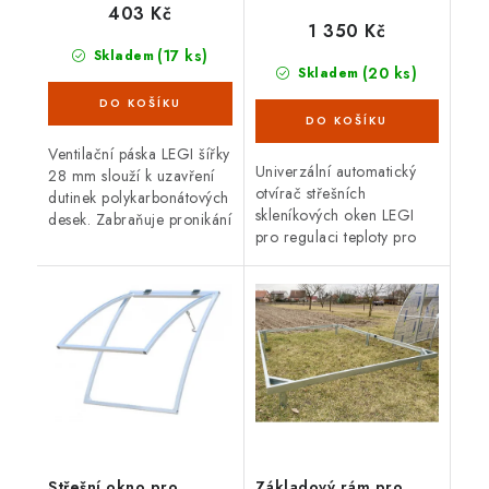
univerzální
403 Kč
1 350 Kč
(17 ks)
Skladem
(20 ks)
Skladem
Ventilační páska LEGI šířky
Univerzální automatický
28 mm slouží k uzavření
otvírač střešních
dutinek polykarbonátových
skleníkových oken LEGI
desek. Zabraňuje pronikání
pro regulaci teploty pro
prachu, mechu, hmyzu a
zahradní skleníky. Otvírač
řasám. Zdvojnásobuje
je kompatibilní pro většinu
životnost komůrkového...
zahradních
polykarbonátových...
Střešní okno pro
Základový rám pro