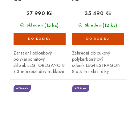
27 990 Kč
35 490 Kč
(15 ks)
(12 ks)
Skladem
Skladem
Zahradní obloukový
Zahradní obloukový
polykarbonátový
polykarbonátový
skleník LEGI OREGANO 8
skleník LEGI ESTRAGON
x 3 m nabízí díky trubkové
8 x 3 m nabízí díky
(jeklové)
trubkové (jeklové)
ocelové konstrukci
ocelové konstrukci
+Dárek
+Dárek
vysokou odolnost proti
vysokou odolnost proti
větru i sněhu. Skleník je...
větru i sněhu. Skleník je
osazen 6 mm...