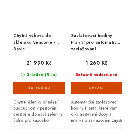
Chytrá výbava do
Zavlažovací hodiny
skleníku Sensorie -
Plantit pro automatické
Basic
zavlažování
21 990 Kč
1 260 Kč
(5 ks)
Skladem
Dočasně nedostupné
Chytré skleníky přinášejí
Automatické zavlažovací
budoucnost v pěstování
hodiny Plantit, které vám
čerstvé a domácí zeleniny
díky nastavení doby a
úplně pro každého.
intervalu zavlažování zajistí
Pomocí jednoduché
tu nejlepší závlahu pro váš
webové aplikace si
skleník. Hodiny lze připojit