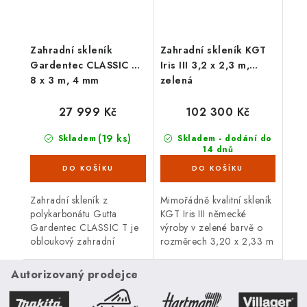
Zahradní skleník
Zahradní skleník KGT
Gardentec CLASSIC T
Iris III 3,2 x 2,3 m,
8 x 3 m, 4 mm
zelená
27 999 Kč
102 300 Kč
(19 ks)
Skladem
Skladem - dodání do
14 dnů
Zahradní skleník z
Mimořádně kvalitní skleník
polykarbonátu Gutta
KGT Iris III německé
Gardentec CLASSIC T je
výroby v zelené barvě o
obloukový zahradní
rozměrech 3,20 x 2,33 m
skleník, který díky trubkové
poskytuje prodlouženou
(jeklové) konstrukci
záruku a velkorysý prostor.
Autorizovaný prodejce
zaručuje vysokou
KTento skleník byl
odolnost. Skleník vyniká
vytvořen,...