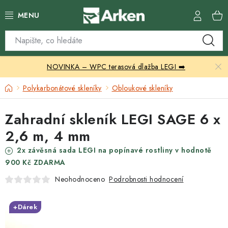
Přejít
na
obsah
Skleníky
NOVINKA – WPC terasová dlažba LEGI ➡️
Zahradní přístřešky
Domů
Polykarbonátové skleníky
Obloukové skleníky
Zahradní nábytek
Zahradní skleník LEGI SAGE 6 x
Grily a ohniště
2,6 m, 4 mm
Vytápění
2x závěsná sada LEGI na popínavé rostliny v hodnotě
900 Kč ZDARMA
Kontakty
Podrobnosti hodnocení
Neohodnoceno
+Dárek