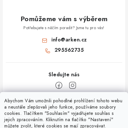
Pomůžeme vám s výběrem
Potřebujete s něčím poradit? Jsme tu pro vás!
info
@
arken.cz
295562735
Z
Abychom Vám umožnili pohodlné prohlížení tohoto webu
a neustále zlepšovali jeho funkce, používáme soubory
á
cookies. Tlačítkem "Souhlasím" vyjadřujete souhlas s
O Arken
p
jejich zpracováním. Kliknutím na tlačítko "Nastavení"
a
můžete zvolit, které cookies se mají zpracovávat.
O nás