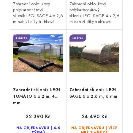
Zahradní obloukový
Zahradní obloukový
polykarbonátový
polykarbonátový
skleník LEGI SAGE 4 x 2,6
skleník LEGI SAGE 4 x 2,6
m nabízí díky trubkové
m nabízí díky trubkové
(jeklové)
(jeklové)
ocelové konstrukci
ocelové konstrukci
+Dárek
+Dárek
vysokou odolnost proti
vysokou odolnost proti
větru i sněhu. Skleník je
větru i sněhu. Skleník je
osazen 4 mm...
osazen 6 mm...
Zahradní skleník LEGI
Zahradní skleník LEGI
TOMATO 6 x 2 m, 4
SAGE 6 x 2,6 m, 6 mm
mm
22 390 Kč
24 490 Kč
NA OBJEDNÁVKU | 4-6
NA OBJEDNÁVKU | VÍCE
TÝDNŮ
NEŽ 3 MĚSÍCE