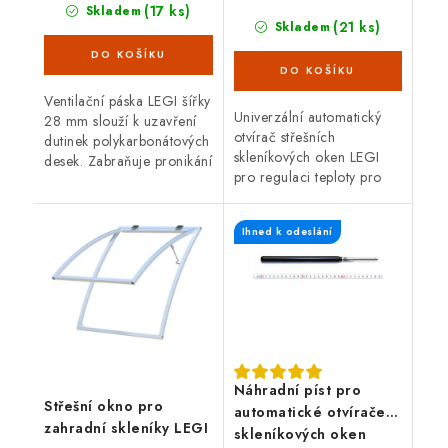
(17 ks)
Skladem
(21 ks)
Skladem
Ventilační páska LEGI šířky
Univerzální automatický
28 mm slouží k uzavření
otvírač střešních
dutinek polykarbonátových
skleníkových oken LEGI
desek. Zabraňuje pronikání
pro regulaci teploty pro
prachu, mechu, hmyzu a
zahradní skleníky. Otvírač
řasám. Zdvojnásobuje
je kompatibilní pro většinu
životnost komůrkového...
Ihned k odeslání
zahradních
polykarbonátových...
Náhradní píst pro
Střešní okno pro
automatické otvírače
zahradní skleníky LEGI
skleníkových oken