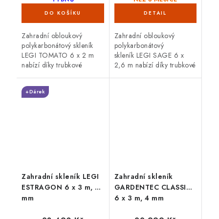
Zahradní obloukový
Zahradní obloukový
polykarbonátový skleník
polykarbonátový
LEGI TOMATO 6 x 2 m
skleník LEGI SAGE 6 x
nabízí díky trubkové
2,6 m nabízí díky trubkové
(jeklové)
(jeklové)
ocelové konstrukci
ocelové konstrukci
+Dárek
vysokou odolnost proti
vysokou odolnost proti
větru i sněhu. Skleník je
větru i sněhu. Skleník je
osazen 4 mm...
osazen 6 mm...
Zahradní skleník LEGI
Zahradní skleník
ESTRAGON 6 x 3 m, 4
GARDENTEC CLASSIC
mm
6 x 3 m, 4 mm