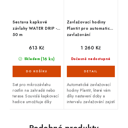
Sestava kapkové
Zavlažovací hodiny
závlahy WATER DRIP -
Plantit pro automatické
50 m
zavlažování
613 Kč
1 260 Kč
(16 ks)
Skladem
Dočasně nedostupné
Set pro mikrozávlahu
Automatické zavlažovací
rostlin na zahradě nebo
hodiny Plantit, které vám
terase. Souvislá kapkovací
díky nastavení doby a
hadice umožňuje díky
intervalu zavlažování zajistí
přiloženým spojkám
tu nejlepší závlahu pro váš
snadné nastavení
skleník. Hodiny lze připojit
rozestupů mezi
jak na vodovodní...
zavlažovači. Ideální jak
Podobné produkty