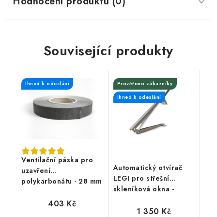
Hodnocení produktu (0)
Související produkty
Ihned k odeslání
Prověřeno zákazníky
Ihned k odeslání
Ventilační páska pro
Automatický otvírač
uzavření
LEGI pro střešní
polykarbonátu - 28 mm
skleníková okna -
univerzální
403 Kč
1 350 Kč