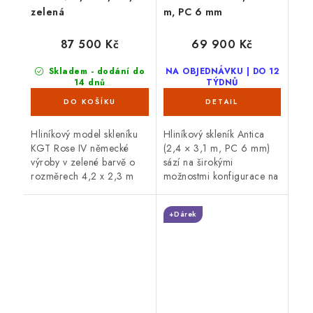
zelená
m, PC 6 mm
87 500 Kč
69 900 Kč
Skladem - dodání do
NA OBJEDNÁVKU | DO 12
14 dnů
TÝDNŮ
Hliníkový model skleníku
Hliníkový skleník Antica
KGT Rose IV německé
(2,4 × 3,1 m, PC 6 mm)
výroby v zelené barvě o
sází na širokými
rozměrech 4,2 x 2,3 m
možnostmi konfigurace na
poskytuje prodlouženou
míru (zasklení i barva).
záruku. Průhledné dvojité
prvotřídní zpracování,
+Dárek
stěny ISO mají...
posuvné dveře výška 185
cm a barvu dle...