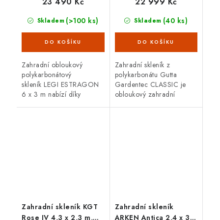
23 490 Kč
22 999 Kč
(>100 ks)
(40 ks)
Skladem
Skladem
Zahradní obloukový
Zahradní skleník z
polykarbonátový
polykarbonátu Gutta
skleník LEGI ESTRAGON
Gardentec CLASSIC je
6 x 3 m nabízí díky
obloukový zahradní
trubkové (jeklové)
skleník, který díky zesílené
ocelové konstrukci
pozinkované konstrukci, o
vysokou odolnost proti
síle plechu 1 mm, zaručuje
větru i sněhu. Skleník je
vysokou...
osazen 4 mm...
Zahradní skleník KGT
Zahradní skleník
Rose IV 4,3 x 2,3 m,
ARKEN Antica 2,4 x 3,1