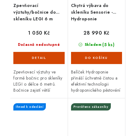
Zpevňovací
Chytrá výbava do
výztuhy/bočnice do
skleníku Sensorie -
skleníku LEGI 6 m
Hydroponie
1 050 Kč
28 990 Kč
(5 ks)
Dočasně nedostupné
Skladem
Zpevňovací výztuhy ve
Balíček Hydroponie
formě bočnic pro skleníky
přináší úchvatně čistou a
LEGI o délce 6 metrů.
efektivní technologii
Bočnice zajistí větší
hydroponického pěstování
nosnost a odolnost
i pro úplného
konstrukce nejen proti
začátečníka. Chytrá
Ihned k odeslání
Prověřeno zákazníky
sněhové zátěži. Výztuhy
výbava v tomto balíčku
lze objednat pouze...
umí...