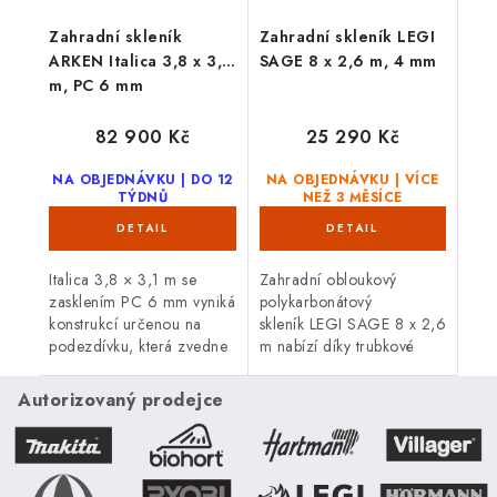
Zahradní skleník
Zahradní skleník LEGI
ARKEN Italica 3,8 x 3,1
SAGE 8 x 2,6 m, 4 mm
m, PC 6 mm
82 900 Kč
25 290 Kč
NA OBJEDNÁVKU | DO 12
NA OBJEDNÁVKU | VÍCE
TÝDNŮ
NEŽ 3 MĚSÍCE
Italica 3,8 × 3,1 m se
Zahradní obloukový
zasklením PC 6 mm vyniká
polykarbonátový
konstrukcí určenou na
skleník LEGI SAGE 8 x 2,6
podezdívku, která zvedne
m nabízí díky trubkové
pěstování do komfortní
(jeklové)
výšky. Posuvné dveře
ocelové konstrukci
Autorizovaný prodejce
(výška 185 cm) a lakování
vysokou odolnost proti
podle...
větru i sněhu. Skleník je
osazen 4 mm...