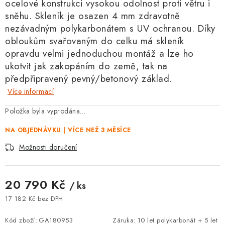
ocelové konstrukci vysokou odolnost proti větru i
sněhu.
Skleník je osazen 4 mm zdravotně
nezávadným polykarbonátem s UV ochranou. Díky
obloukům svařovaným do celku má skleník
opravdu velmi jednoduchou montáž a lze ho
ukotvit jak zakopáním do země, tak na
předpřipravený pevný/betonový základ.
Více informací
Položka byla vyprodána…
NA OBJEDNÁVKU | VÍCE NEŽ 3 MĚSÍCE
Možnosti doručení
20 790 Kč
/ ks
17 182 Kč bez DPH
Měrná cena:
Kód zboží:
GA180953
Záruka
:
10 let polykarbonát + 5 let