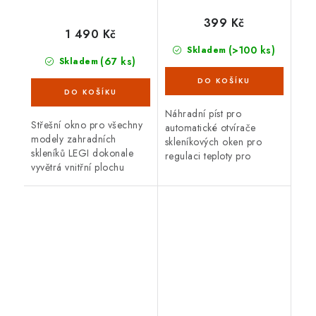
LEGI
399 Kč
1 490 Kč
(>100 ks)
Skladem
(67 ks)
Skladem
Náhradní píst pro
Střešní okno pro všechny
automatické otvírače
modely zahradních
skleníkových oken pro
skleníků LEGI dokonale
regulaci teploty pro
vyvětrá vnitřní plochu
zahradní skleníky.
skleníku. Doporučený
počet oken závisí od
celkové délky skleníku. K
oknu je možné...